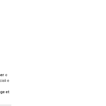
her
e
iali e
uge et