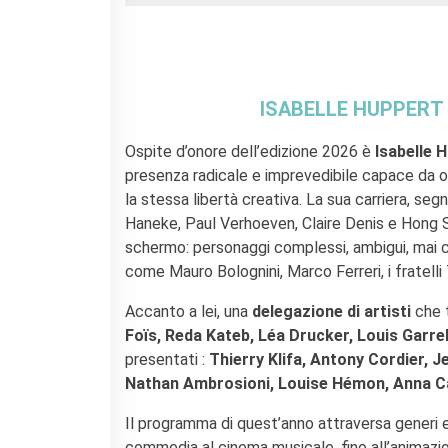
ISABELLE HUPPERT 
Ospite d’onore dell’edizione 2026 è
Isabelle 
presenza radicale e imprevedibile capace da ol
la stessa libertà creativa. La sua carriera, se
Haneke, Paul Verhoeven, Claire Denis e Hong Sa
schermo: personaggi complessi, ambigui, mai co
come Mauro Bolognini, Marco Ferreri, i fratell
Accanto a lei, una
delegazione di artisti
che 
Foïs, Reda Kateb, Léa Drucker, Louis Garrel
presentati :
Thierry Klifa, Antony Cordier, 
Nathan Ambrosioni, Louise Hémon, Anna Ca
Il programma di quest’anno attraversa generi e 
commedia al cinema musicale, fino all’animazio