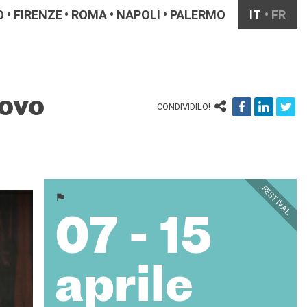
O
FIRENZE
ROMA
NAPOLI
PALERMO
IT
FR
uovo
CONDIVIDILO!
FESTIVAL
07 - 15
aprile