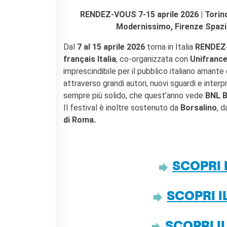
I nostri sostenitori
RENDEZ-VOUS 7-15 aprile 2026 | Torin
ARCHIVIO
Modernissimo, Firenze Spazi
Café dell'innovazione
Dal
7 al 15 aprile 2026
torna in Italia
RENDEZ
Dialoghi del Farnese
français Italia
, co-organizzata con
Unifranc
Farnèse à la page
imprescindibile per il pubblico italiano aman
Festa della musica
attraverso grandi autori, nuovi sguardi e interpr
Incontro italo-francesi sul
mondo di domani
sempre più solido, che quest’anno vede
BNL 
La Notte delle Idee
Il festival è inoltre sostenuto da
Borsalino
, 
Operazioni artistiche
di Roma.
PERCHÉ IMPARARE IL
FRANCESE
CERCA
SCOPRI
SCOPRI 