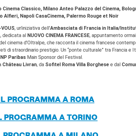
o Cinema Classico, Milano Anteo Palazzo del Cinema, Bolog
o Alfieri, Napoli CasaCinema, Palermo Rouge et Noir
-VOUS
, un’iniziativa dell’
Ambasciata di Francia in Italia/Institu
e
, dedicata al
NUOVO CINEMA FRANCESE
, appuntamento ormai
te del cinema d’Oltralpe, che racconta il cinema francese contem
eti di straordinario prestigio. Un “ponte culturale” tra Francia e It
BNP Paribas
Main Sponsor del Festival.
da
Château Livran
, da
Sofitel Roma Villa Borghese
e dal
Comu
 IL PROGRAMMA A ROMA
IL PROGRAMMA A TORINO