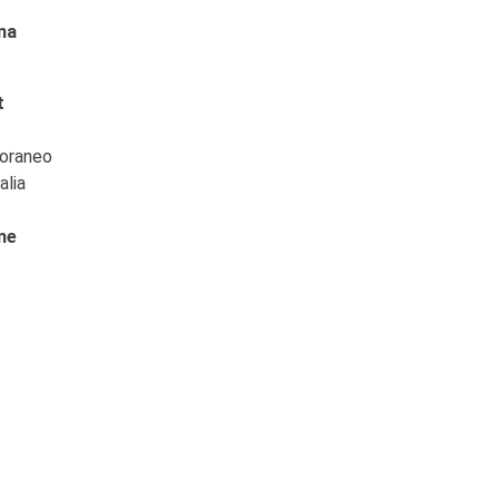
na
t
poraneo
alia
ne