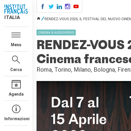
ITALIA
ITALIA
RENDEZ-VOUS 2026, IL FESTIVAL DEL NUOVO CIN
TU SEI QUI
AGENDA
CINEMA & AUDIOVISIVO
CORSI DI FRANCESE
RENDEZ-VOUS 202
Menu
CERTIFICAZIONI
UFFICIALI DI LINGUA
Cinema frances
FRANCESE
Diplomi
Roma, Torino, Milano, Bologna, Firen
Cerca
Test (TCF, TEF)
SCUOLA E FORMAZIONE
Contatti
Agenda
Didattica
Mobilità
Francofonia
Studenti
Informazioni
Riconoscimento diplomi
stranieri