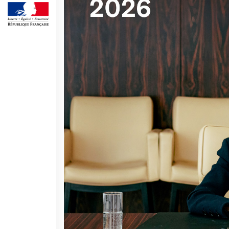
SPETTACOLO DAL VIVO E
ARTI VISIVE
La festa della musica
Nouveau Grand Tour
Exaequa
Operazioni artistiche
CINEMA E AUDIOVISIVO
Fuori Sala
La Francia al Cinema
Rendez-vous
Residenza XR
LIBRI
"DÉBAT D'IDÉES"
UNIVERSITÀ, RICERCA,
INNOVAZIONE
Studiare in Francia, grazie a
Campus France Italie!