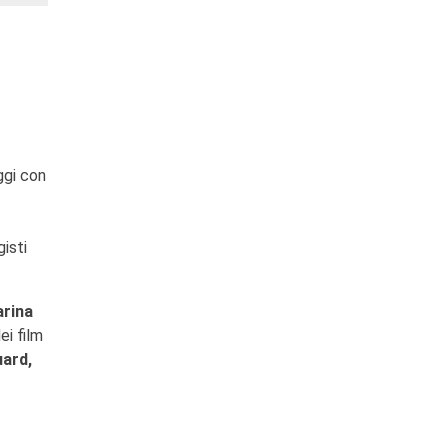
ggi con
isti
rina
ei film
uard,