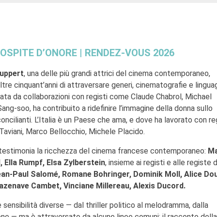
OSPITE D’ONORE | RENDEZ-VOUS 2026
Huppert
, una delle più grandi attrici del cinema contemporaneo,
tre cinquant’anni di attraversare generi, cinematografie e lingua
gnata da collaborazioni con registi come Claude Chabrol, Michael
ng-soo, ha contribuito a ridefinire l’immagine della donna sullo
ncilianti. L’Italia è un Paese che ama, e dove ha lavorato con reg
i Taviani, Marco Bellocchio, Michele Placido.
testimonia la ricchezza del cinema francese contemporaneo:
Ma
, Ella Rumpf, Elsa Zylberstein
, insieme ai registi e alle registe d
Jean-Paul Salomé, Romane Bohringer, Dominik Moll, Alice Do
zenave Cambet, Vinciane Millereau, Alexis Ducord.
sensibilità diverse — dal thriller politico al melodramma, dalla
ne — ma è attraversato da alcune linee comuni: il racconto della