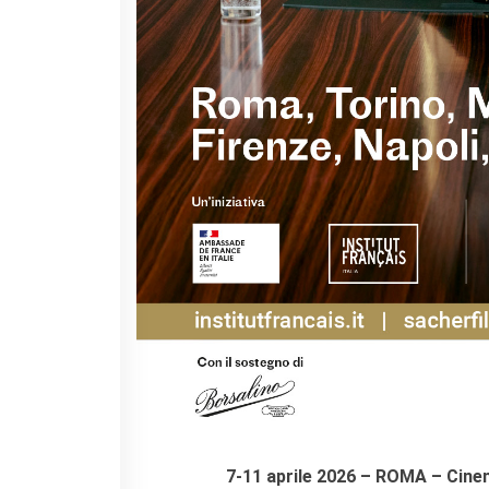
Doppi titoli
Borse di studio e di
ricerca
YEP - Young Entrepreneurs
Programme
CHI SIAMO
Contatti
Organigramma
Lavorare con noi
Appalti pubblici, gare
d'appalto e contratti
SOSTENERE L'INSTITUT
FRANCAIS ITALIA
Le operazioni
Come sostenere
I Vantaggi
I nostri luoghi
I contatti
7-11 aprile 2026 – ROMA – Cine