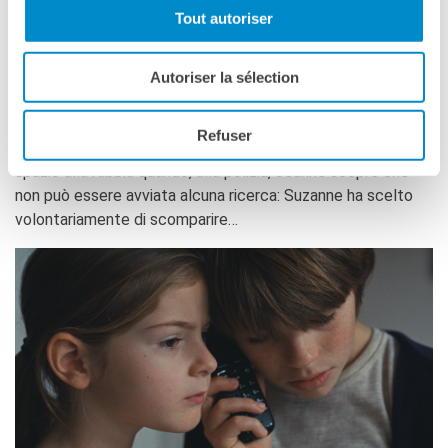
Tout autoriser
Una sera d’estate Suzanne si presenta all’improvviso dalla
sorella Jeanne con i suoi due figli. Jeanne resta spiazzata:
Autoriser la sélection
non si vedono da mesi e Suzanne appare strana, distante,
come assente. Il mattino dopo, però, la donna è sparita. Al
Refuser
suo posto solo un biglietto. Lo smarrimento lascia presto
spazio alla rabbia quando, alla polizia, Jeanne scopre che
non può essere avviata alcuna ricerca: Suzanne ha scelto
volontariamente di scomparire…