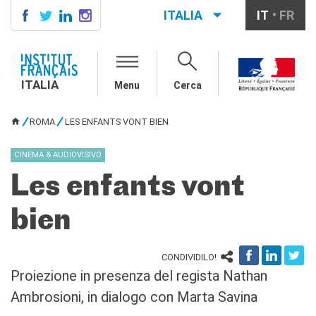
ITALIA
IT
FR
ITALIA
AGENDA
ITALIA
Menu
Cerca
SCUOLA & UNIVERSITÀ
Cooperazione educativa
ROMA
LES ENFANTS VONT BIEN
Cooperazione
TU SEI QUI
universitaria
CINEMA & AUDIOVISIVO
Studiare in Francia
Les enfants vont
IL PALAZZO FARNESE
CHI SIAMO
bien
Contatti
Lavora con noi
CONDIVIDILO!
CERCA
Proiezione in presenza del regista Nathan
Ambrosioni, in dialogo con Marta Savina