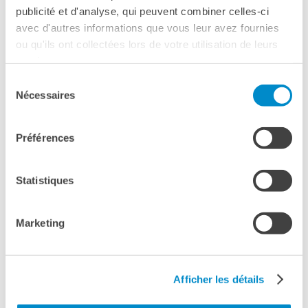
Telefono 06 581 8116
publicité et d'analyse, qui peuvent combiner celles-ci
avec d'autres informations que vous leur avez fournies
Vedere la mappa
ou qu'ils ont collectées lors de votre utilisation de leurs
services.
NATHAN AMBROSIONI,
presenterà al
Cinema Nuovo
Sélection
Sacher
,
venerdi 10 aprile
,
LES ENFANTS VONT BIEN.
La
Nécessaires
du
proiezione avrà luogo alle
18:15.
consentement
ACQUISTA IL TUO BIGLIETTO ONLINE
Préférences
Statistiques
Marketing
Please
accept marketing-cookies
to watch this video.
Afficher les détails