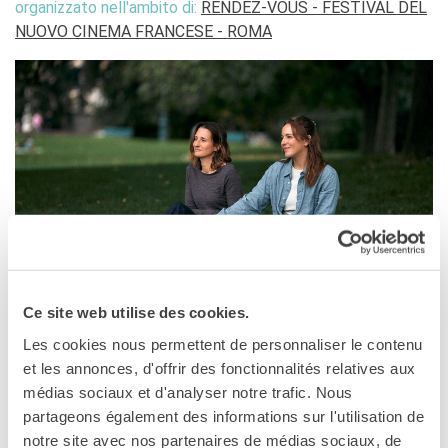
organizzato nell'ambito di:
RENDEZ-VOUS - FESTIVAL DEL
NUOVO CINEMA FRANCESE - ROMA
Ce site web utilise des cookies.
ROMA
Les cookies nous permettent de personnaliser le contenu
10 aprile, 18:15
et les annonces, d'offrir des fonctionnalités relatives aux
Cinema Nuovo Sacher
médias sociaux et d'analyser notre trafic. Nous
Largo Ascianghi, 1, 00192 Roma RM
partageons également des informations sur l'utilisation de
Roma
notre site avec nos partenaires de médias sociaux, de