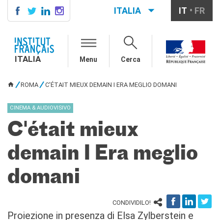
ITALIA
IT
FR
ITALIA
AGENDA
ITALIA
Menu
Cerca
SCUOLA & UNIVERSITÀ
Cooperazione educativa
ROMA
C'ÉTAIT MIEUX DEMAIN I ERA MEGLIO DOMANI
Cooperazione
TU SEI QUI
universitaria
CINEMA & AUDIOVISIVO
Studiare in Francia
C'était mieux
IL PALAZZO FARNESE
CHI SIAMO
demain I Era meglio
Contatti
Lavora con noi
domani
CERCA
CONDIVIDILO!
Proiezione in presenza di Elsa Zylberstein e