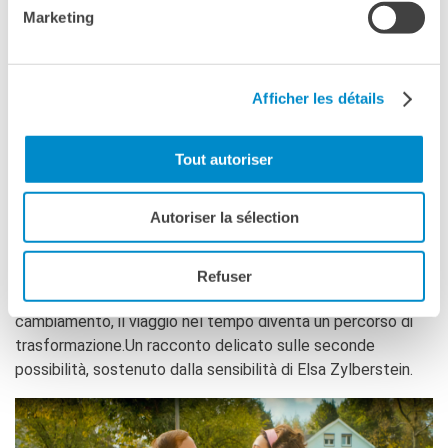
Please
accept marketing-cookies
to watch this video.
Marketing
Afficher les détails
Tout autoriser
In un tranquillo paesino francese degli anni ’50, Hélène e
Michel vivono serenamente con i loro due figli, nella
Autoriser la sélection
rassicurante normalità di un’epoca dai ruoli ben definiti. Un
evento improvviso li catapulta nel 2025. Per Hélène è
un’occasione di emancipazione; per Michel, abituato ai
Refuser
privilegi del suo ruolo, uno shock. Tra nostalgia e
cambiamento, il viaggio nel tempo diventa un percorso di
trasformazione.Un racconto delicato sulle seconde
possibilità, sostenuto dalla sensibilità di Elsa Zylberstein.