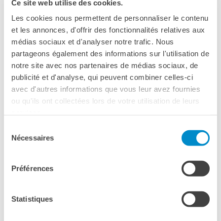
Ce site web utilise des cookies.
Cinema Nuovo Sacher
Les cookies nous permettent de personnaliser le contenu
Largo Ascianghi, 1, 00192 Roma RM
et les annonces, d'offrir des fonctionnalités relatives aux
Roma
Telefono 06 581 8116
médias sociaux et d'analyser notre trafic. Nous
partageons également des informations sur l'utilisation de
Vedere la mappa
notre site avec nos partenaires de médias sociaux, de
publicité et d'analyse, qui peuvent combiner celles-ci
L’attrice
ELSA ZYLBERSTEIN
e la regista
VINCIANE
avec d'autres informations que vous leur avez fournies
MILLEREAU
presenteranno - l’
11 aprile
alle
ou qu'ils ont collectées lors de votre utilisation de leurs
21:00
a
Roma,
al
Cinema Nuovo Sacher,
in anteprima
services.
italiana
:
C’ETAIT MIEUX DEMAIN I ERA MEGLIO
Sélection
DOMANI
.
Nécessaires
du
consentement
ACQUISTA IL TUO BIGLIETTO ONLINE
Préférences
Statistiques