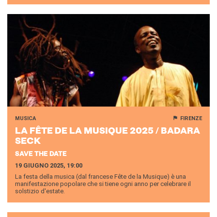
MUSICA
FIRENZE
LA FÊTE DE LA MU­SI­QUE 2025 / BA­DA­RA
SECK
SAVE THE DATE
19 GIUGNO 2025, 19:00
La festa della musica (dal francese Fête de la Musique) è una
manifestazione popolare che si tiene ogni anno per celebrare il
solstizio d'estate.