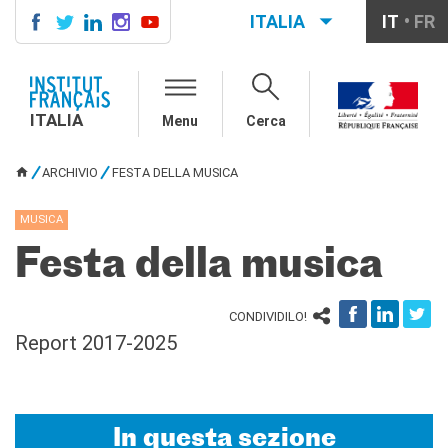
ITALIA
IT
FR
ITALIA
AGENDA
ITALIA
Menu
Cerca
CORSI DI FRANCESE
CERTIFICAZIONI
ARCHIVIO
FESTA DELLA MUSICA
UFFICIALI DI LINGUA
TU SEI QUI
FRANCESE
MUSICA
Diplomi
Test (TCF, TEF)
Festa della musica
SCUOLA E FORMAZIONE
Contatti
CONDIVIDILO!
Didattica
Report 2017-2025
Mobilità
Francofonia
Studenti
Riconoscimento diplomi
In questa sezione