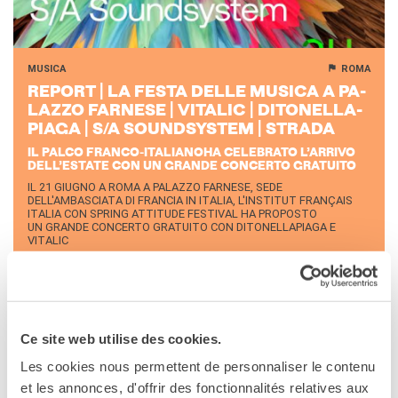
I nostri sostenitori
ARCHIVIO
Café dell'innovazione
MUSICA
ROMA
Dialoghi del Farnese
RE­PORT | LA FESTA DELLE MU­SI­CA A PA­
Farnèse à la page
LAZ­ZO FAR­NE­SE | VI­TA­LIC | DI­TO­NEL­LA­
PIA­GA | S/A SOUND­SY­STEM | STRA­DA
Festa della musica
Incontro italo-francesi sul
IL PALCO FRANCO-ITALIANOHA CELEBRATO L’ARRIVO
DELL’ESTATE CON UN GRANDE CONCERTO GRATUITO
mondo di domani
IL 21 GIUGNO A ROMA A PALAZZO FARNESE, SEDE
La Notte delle Idee
DELL'AMBASCIATA DI FRANCIA IN ITALIA, L'INSTITUT FRANÇAIS
Operazioni artistiche
ITALIA CON SPRING ATTITUDE FESTIVAL HA PROPOSTO
UN GRANDE CONCERTO GRATUITO CON DITONELLAPIAGA E
VITALIC
PERCHÉ IMPARARE IL
FRANCESE
CERCA
Ce site web utilise des cookies.
Les cookies nous permettent de personnaliser le contenu
et les annonces, d'offrir des fonctionnalités relatives aux