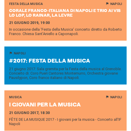
FESTA DELLA MUSICA
NAPOLI
CO­RA­LE FRANCO-​ITALIANA DI NA­PO­LI E TRIO AI VIS
LO LOP, LO RAI­NAR, LA LEVRE
21 GIUGNO 2019, 19:00
In occasione della 'Festa della Musica' concerto diretto da Roberto
Franco. Chiesa Sant’Aniello a Caponapoli.
NAPOLI
#2017: FESTA DELLA MU­SI­CA
21 giugno 2017: Sala gremita per la Festa della musica al Grenoble.
Concerto di: Coro Pueri Cantores Montemurro, Orchestra giovane
Pausilypon, Coro franco italiano di Napoli.
MUSICA
NAPOLI
I GIO­VA­NI PER LA MU­SI­CA
21 GIUGNO 2017, 18:30
FÊTE DE LA MUSIQUE 2017 - I giovani per la musica - Concerto all'IF
Napoli