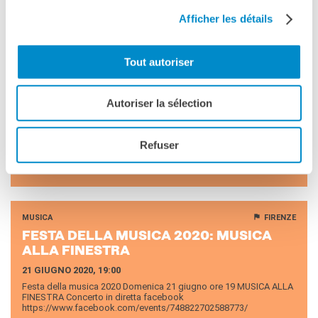
Afficher les détails
EVENTO SPECIALE
NAPOLI
Tout autoriser
FÊTE DE LA MU­SI­QUE 2021
CANTI, DANZE POPOLARI E FILM SULLA TERRAZZA DEL
GRENOBLE
Autoriser la sélection
21 GIUGNO 2021, 19:30
Dalle ore 19.30 performance di canti e danze della tradizione
popolare napoletana e francese, con focus su villanelle, tarantelle,
Refuser
moresche e tammurriate. In seguito, alle ore 21, proiezione del film-
documentario LE GRAND BAL di Laetitia Carton. PRENOTAZIONE
OBBLIGATORIA.
MUSICA
FIRENZE
FESTA DELLA MU­SI­CA 2020: MU­SI­CA
ALLA FI­NE­STRA
21 GIUGNO 2020, 19:00
Festa della musica 2020 Domenica 21 giugno ore 19 MUSICA ALLA
FINESTRA Concerto in diretta facebook
https://www.facebook.com/events/748822702588773/