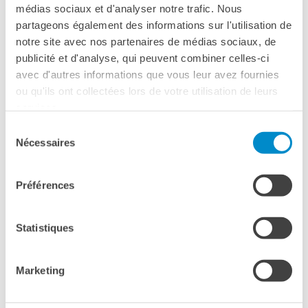
médias sociaux et d'analyser notre trafic. Nous
partageons également des informations sur l'utilisation de
notre site avec nos partenaires de médias sociaux, de
FESTA DELLA MUSICA
NAPOLI
publicité et d'analyse, qui peuvent combiner celles-ci
avec d'autres informations que vous leur avez fournies
SOIRÉE DJ & BAR IN TER­RAZ­ZA !
ou qu'ils ont collectées lors de votre utilisation de leurs
PROIEZIONE DI 'LAURENT GARNIER: OFF THE RECORD -
LA LEGGENDA DELLA TECNO' / DJ SET A SEGUIRE
services.
MARTEDÌ 21 GIUGNO DALLE ORE 19 ALLE 24
Sélection
In occasione della Festa della Musica il Grenoble organizza in
Nécessaires
du
terrazza una serata DJ & Bar: presentiamo il documentario sulla
leggenda della Tecno, Laurent Garnier, su grande schermo, al film
consentement
seguirà DJ Set fino a mezzanotte. Biglietto 15€ (incluso aperitivo di
benvenuto).
Préférences
Statistiques
Marketing