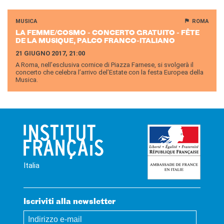
MUSICA
ROMA
LA FEMME/COSMO - CON­CER­TO GRA­TUI­TO - FÊTE
DE LA MU­SI­QUE, PALCO FRANCO-​ITALIANO
21 GIUGNO 2017, 21:00
A Roma, nell’esclusiva cornice di Piazza Farnese, si svolgerà il
concerto che celebra l’arrivo del’Estate con la festa Europea della
Musica.
Italia
Iscriviti alla newsletter