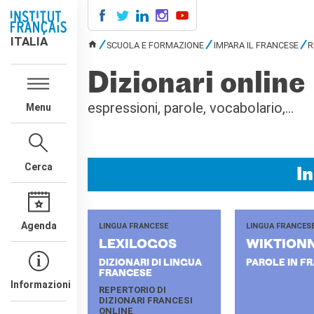
ITALIA
ITALIA
SCUOLA E FORMAZIONE
IMPARA IL FRANCESE
R
TU SEI QUI
AGENDA
Dizionari online
CORSI DI FRANCESE
espressioni, parole, vocabolario,...
Menu
CERTIFICAZIONI
UFFICIALI DI LINGUA
FRANCESE
Diplomi
Cerca
Test (TCF, TEF)
I
SCUOLA E FORMAZIONE
Contatti
Agenda
LINGUA FRANCESE
LINGUA FRANCES
Didattica
LE­XI­LO­GOS
WIK­TION­
Mobilità
DIZIONARI DI LINGUA
PAROLE IN F
Francofonia
FRANCESE
Studenti
Informazioni
REPERTORIO DI
Riconoscimento diplomi
DIZIONARI FRANCESI
ONLINE
stranieri