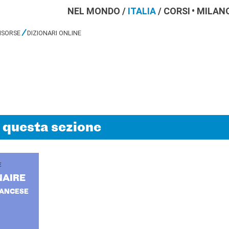
NEL MONDO
/
ITALIA
/
CORSI
MILAN
ISORSE
DIZIONARI ONLINE
n questa sezione
E
NAI­RE
RANCESE