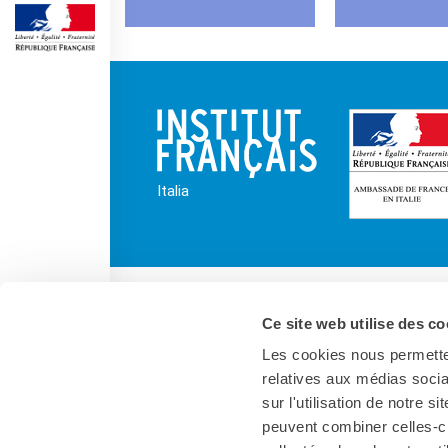
SPETTACOLO DAL VIVO E
ARTI VISIVE
La festa della musica
Nouveau Grand Tour
Exaequa
Operazioni artistiche
CINEMA E AUDIOVISIVO
Italia
Fuori Sala
La Francia al Cinema
Rendez-vous
Residenza XR
LIBRI
Ce site web utilise des co
"DÉBAT D'IDÉES"
Les cookies nous permetten
relatives aux médias socia
UNIVERSITÀ, RICERCA,
INNOVAZIONE
sur l'utilisation de notre 
Studiare in Francia, grazie a
peuvent combiner celles-ci
Campus France Italie!