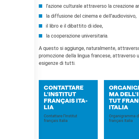
I nostri sostenitori
l’azione culturale attraverso la creazione ar
ARCHIVIO
la diffusione del cinema e dell’audiovisivo,
Café dell'innovazione
il libro e il dibattito di idee,
Dialoghi del Farnese
la cooperazione universitaria.
Farnèse à la page
Festa della musica
A questo si aggiunge, naturalmente, attraverso g
Incontro italo-francesi sul
promozione della lingua francese, attraverso un’
mondo di domani
esigenze di tutti.
La Notte delle Idee
Operazioni artistiche
PERCHÉ IMPARARE IL
CON­TAT­TA­RE
OR­GA­NI­
FRANCESE
L'IN­STI­TUT
MA DEL­L'I
CERCA
FRANÇAIS ITA­
TUT FRAN
LIA
ITA­LIA
Contattare l'Institut
Organigramma del
français Italia
français Italia