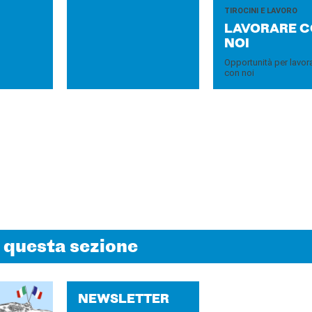
TIROCINI E LAVORO
LA­VO­RA­RE 
NOI
Opportunità per lavor
con noi
n questa sezione
NEW­SLET­TER