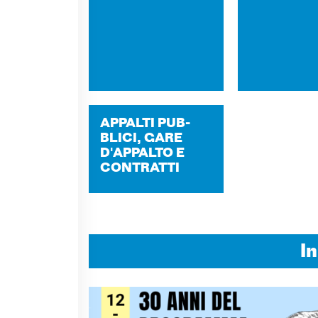
AP­PAL­TI PUB­
BLI­CI, GARE
D'AP­PAL­TO E
CON­TRAT­TI
I