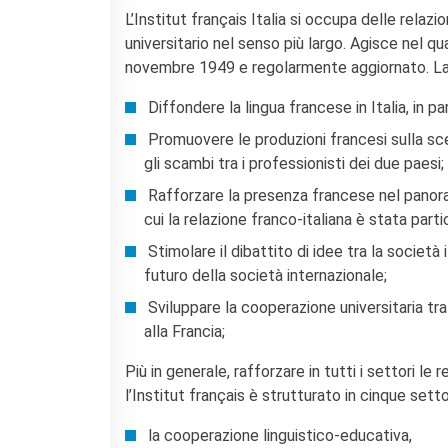
Doppi titoli
L’Institut français Italia si occupa delle relazio
universitario nel senso più largo. Agisce nel qua
Borse di studio e di
ricerca
novembre 1949 e regolarmente aggiornato. La mi
YEP - Young Entrepreneurs
Programme
Diffondere la lingua francese in Italia, in p
Promuovere le produzioni francesi sulla scena
CHI SIAMO
gli scambi tra i professionisti dei due paesi;
Contatti
Organigramma
Rafforzare la presenza francese nel panorama
Lavorare con noi
cui la relazione franco-italiana è stata part
Appalti pubblici, gare
Stimolare il dibattito di idee tra la società 
d'appalto e contratti
futuro della società internazionale;
SOSTENERE L'INSTITUT
Sviluppare la cooperazione universitaria tra 
FRANCAIS ITALIA
alla Francia;
Le operazioni
Come sostenere
Più in generale, rafforzare in tutti i settori le 
I Vantaggi
l’Institut français è strutturato in cinque setto
I nostri luoghi
I contatti
la cooperazione linguistico-educativa,