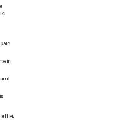
 e
l 4
ppare
te in
no il
ia
iettivi,