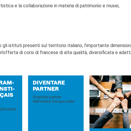
tistica e la collaborazione in materia di patrimonio e musei,
li istituti presenti sul territorio italiano, l’importante dimension
offerta di corsi di francese di alta qualità, diversificata e adatt
GRAM­
DI­VEN­TA­RE
N­STI­
PART­NER
ÇAIS
Diventate partner
dell'Institut français Italia
l'Institut