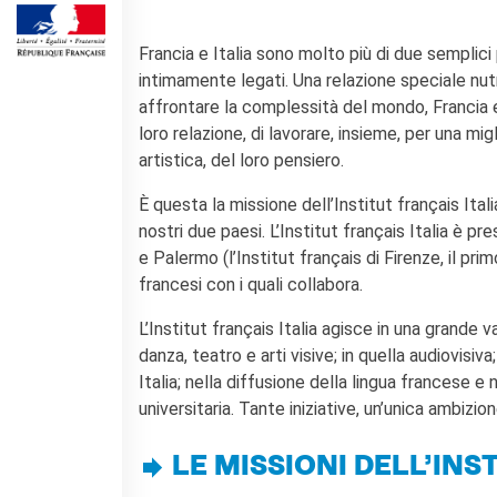
SPETTACOLO DAL VIVO E
Francia e Italia sono molto più di due semplici p
ARTI VISIVE
intimamente legati. Una relazione speciale nut
La festa della musica
affrontare la complessità del mondo, Francia e
Nouveau Grand Tour
loro relazione, di lavorare, insieme, per una m
Exaequa
artistica, del loro pensiero.
Operazioni artistiche
È questa la missione dell’Institut français Itali
CINEMA E AUDIOVISIVO
nostri due paesi. L’Institut français Italia è pre
Fuori Sala
e Palermo (l’Institut français di Firenze, il pri
La Francia al Cinema
francesi con i quali collabora.
Rendez-vous
Residenza XR
L’Institut français Italia agisce in una grande 
danza, teatro e arti visive; in quella audiovisiv
LIBRI
Italia; nella diffusione della lingua francese 
"DÉBAT D'IDÉES"
universitaria. Tante iniziative, un’unica ambizion
UNIVERSITÀ, RICERCA,
INNOVAZIONE
LE MISSIONI DELL’INS
Studiare in Francia, grazie a
Campus France Italie!