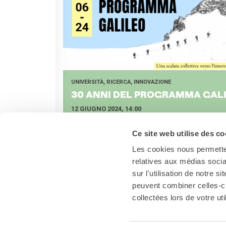
UNIVERSITÀ, RICERCA, INNOVAZIONE
30 ANNI DEL PRO­GRAM­MA GA­LI
12 GIUGNO 2024, 14:00
Unitevi a noi a Palazzo Farnese a Roma per festeggiar
del PHC Galileo!
Ce site web utilise des co
Les cookies nous permetten
relatives aux médias socia
sur l'utilisation de notre 
peuvent combiner celles-ci
collectées lors de votre uti
Italia