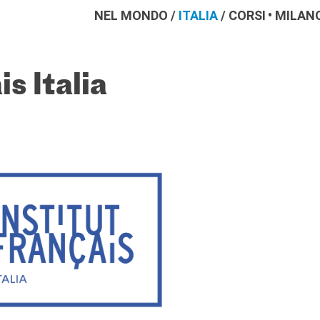
NEL MONDO
/
ITALIA
/
CORSI
MILAN
is Italia