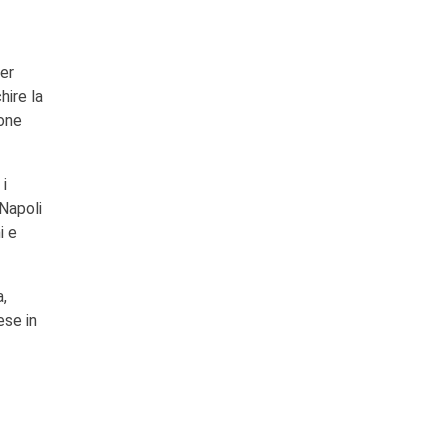
per
hire la
ione
 i
 Napoli
i e
a,
ese in