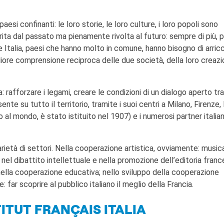
aesi confinanti: le loro storie, le loro culture, i loro popoli sono
rita dal passato ma pienamente rivolta al futuro: sempre di più, 
 Italia, paesi che hanno molto in comune, hanno bisogno di arricc
igliore comprensione reciproca delle due società, della loro creaz
a: rafforzare i legami, creare le condizioni di un dialogo aperto tra
sente su tutto il territorio, tramite i suoi centri a Milano, Firenze,
mo al mondo, è stato istituito nel 1907) e i numerosi partner italian
varietà di settori. Nella cooperazione artistica, ovviamente: music
a; nel dibattito intellettuale e nella promozione dell’editoria franc
e nella cooperazione educativa; nello sviluppo della cooperazione
e: far scoprire al pubblico italiano il meglio della Francia.
TITUT FRANÇAIS ITALIA