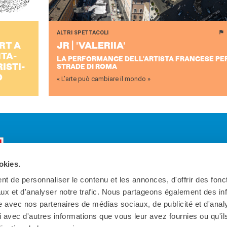
ALTRI SPETTACOLI
RT A
JR | 'VA­LE­RIIA'
ITA­
LA PERFORMANCE DELL'ARTISTA FRANCESE PE
I­STI­
STRADE DI ROMA
O
« L’arte può cambiare il mondo »
okies.
t de personnaliser le contenu et les annonces, d'offrir des fonct
ux et d'analyser notre trafic. Nous partageons également des in
site avec nos partenaires de médias sociaux, de publicité et d'anal
 avec d'autres informations que vous leur avez fournies ou qu'il