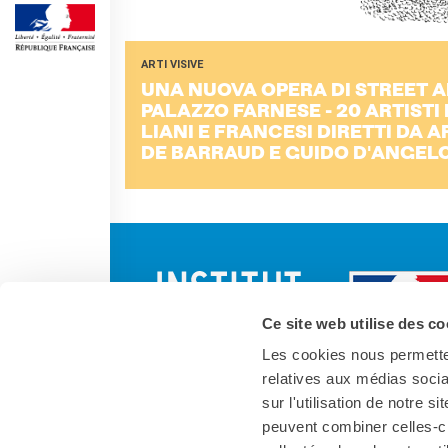
SPETTACOLO DAL VIVO E
ARTI VISIVE
ARTI VISIVE
La festa della musica
UNA NUOVA OPERA DI STREET A
Nouveau Grand Tour
PA­LAZ­ZO FAR­NE­SE - 20 AR­TI­STI 
Exaequa
LIA­NI E FRAN­CE­SI DI­RET­TI DA AR
Operazioni artistiche
DE BAR­RAUD E GUIDO D'AN­GE­L
CINEMA E AUDIOVISIVO
Fuori Sala
La Francia al Cinema
Rendez-vous
Residenza XR
LIBRI
Ce site web utilise des co
"DÉBAT D'IDÉES"
Italia
Les cookies nous permetten
relatives aux médias socia
UNIVERSITÀ, RICERCA,
INNOVAZIONE
sur l'utilisation de notre 
Studiare in Francia, grazie a
peuvent combiner celles-ci
Campus France Italie!