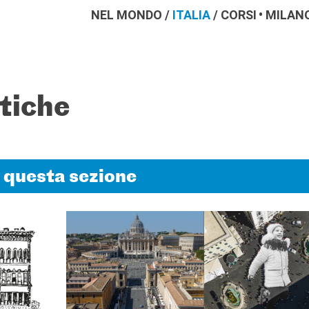
NEL MONDO
/
ITALIA
/
CORSI
MILAN
stiche
n questa sezione