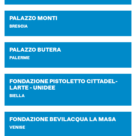
PA­LAZ­ZO MONTI
BRESCIA
PA­LAZ­ZO BU­TE­RA
PALERME
FON­DA­ZIO­NE PI­STO­LET­TO CIT­TA­DEL­
LAR­TE - UNI­DEE
BIELLA
FON­DA­ZIO­NE BE­VI­LAC­QUA LA MASA
VENISE