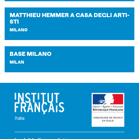
MAT­THIEU HEM­MER A CASA DEGLI AR­TI­
STI
MILANO
BASE MI­LA­NO
MILAN
Italia