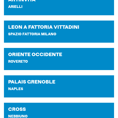
AR­TIN­VI­TA
ARIELLI
LEON A FAT­TO­RIA VIT­TA­DI­NI
SPAZIO FATTORIA MILANO
ORIEN­TE OC­CI­DEN­TE
ROVERETO
PA­LAIS GRE­NO­BLE
NAPLES
CROSS
NEBBIUNO