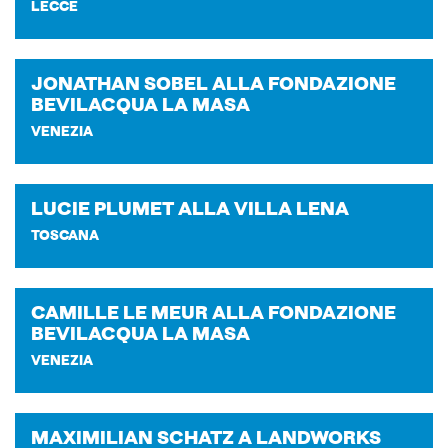
LECCE
JO­NA­THAN SOBEL ALLA FON­DA­ZIO­NE
BE­VI­LAC­QUA LA MASA
VENEZIA
LUCIE PLU­MET ALLA VILLA LENA
TOSCANA
CA­MIL­LE LE MEUR ALLA FON­DA­ZIO­NE
BE­VI­LAC­QUA LA MASA
VENEZIA
MA­XI­MI­LIAN SCHA­TZ A LAND­WORKS