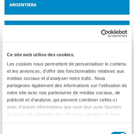
ARGENTIERA
LU­CI­LE MAR­SAUX A LAND­WORKS
ARGENTIERA
Ce site web utilise des cookies.
MAR­THA MARIA LE BARS A CASA DEGLI
Les cookies nous permettent de personnaliser le contenu
AR­TI­STI
et les annonces, d'offrir des fonctionnalités relatives aux
MILANO
médias sociaux et d'analyser notre trafic. Nous
partageons également des informations sur l'utilisation de
notre site avec nos partenaires de médias sociaux, de
COR­NE­LIA BUCH­HEIM A RAM­SOM
publicité et d'analyse, qui peuvent combiner celles-ci
CASTRIGNANO DEI GRECI
avec d'autres informations que vous leur avez fournies
ou qu'ils ont collectées lors de votre utilisation de leurs
services.
MARIE HERVÉ ED ELSA MAR­TI­NEZ A RA­
Sélection