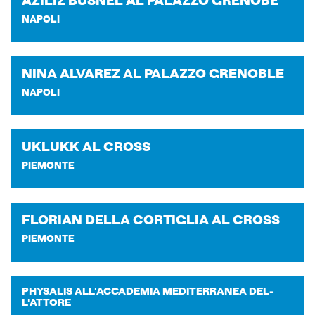
AZI­LIZ BU­SNEL AL PA­LAZ­ZO GRE­NO­BE
NAPOLI
NINA AL­VA­REZ AL PA­LAZ­ZO GRE­NO­BLE
NAPOLI
UKLUKK AL CROSS
PIEMONTE
FLO­RIAN DELLA COR­TI­GLIA AL CROSS
PIEMONTE
PHY­SA­LIS AL­L'AC­CA­DE­MIA ME­DI­TER­RA­NEA DEL­
L'AT­TO­RE