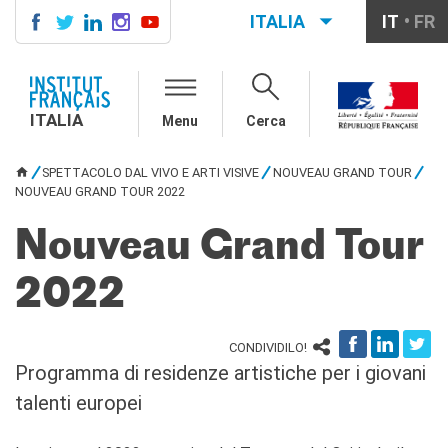
ITALIA
IT
FR
ITALIA
AGENDA
ITALIA
Menu
Cerca
CORSI DI FRANCESE
CERTIFICAZIONI
SPETTACOLO DAL VIVO E ARTI VISIVE
NOUVEAU GRAND TOUR
UFFICIALI DI LINGUA
TU SEI QUI
NOUVEAU GRAND TOUR 2022
FRANCESE
Diplomi
Nouveau Grand Tour
Test (TCF, TEF)
SCUOLA E FORMAZIONE
2022
Contatti
Didattica
CONDIVIDILO!
Mobilità
Programma di residenze artistiche per i giovani
Francofonia
talenti europei
Studenti
Riconoscimento diplomi