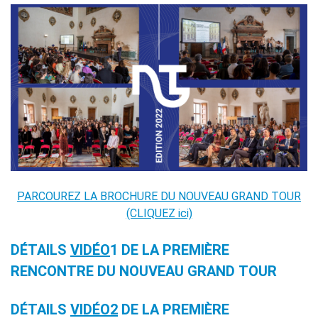
Doppi titoli
Borse di studio e di
ricerca
YEP - Young Entrepreneurs
Programme
CHI SIAMO
Contatti
Organigramma
Lavorare con noi
Appalti pubblici, gare
d'appalto e contratti
PARCOUREZ LA BROCHURE DU NOUVEAU GRAND TOUR
SOSTENERE L'INSTITUT
(CLIQUEZ ici)
FRANCAIS ITALIA
Le operazioni
DÉTAILS
VIDÉO
1 DE LA PREMIÈRE
Come sostenere
RENCONTRE DU NOUVEAU GRAND TOUR
I Vantaggi
I nostri luoghi
DÉTAILS
VIDÉO
2
DE LA PREMIÈRE
I contatti