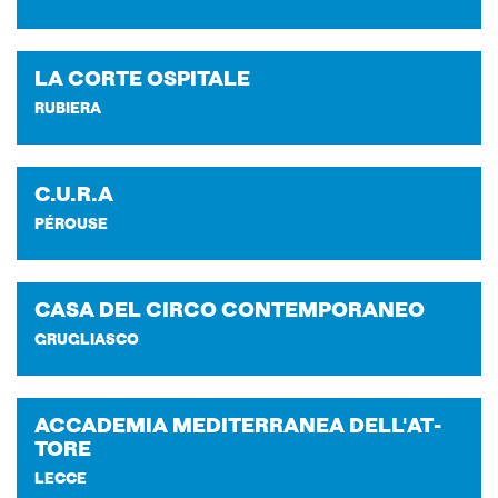
LA CORTE OSPI­TA­LE
RUBIERA
C.U.R.A
PÉROUSE
CASA DEL CIRCO CON­TEM­PO­RA­NEO
GRUGLIASCO
AC­CA­DE­MIA ME­DI­TER­RA­NEA DEL­L'AT­
TO­RE
LECCE