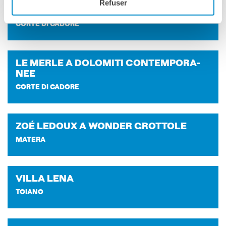
JULES DU­MOU­LIN A DO­LO­MI­TI CON­
Refuser
TEM­PO­RA­NEE
CORTE DI CADORE
LE MERLE A DO­LO­MI­TI CON­TEM­PO­RA­
NEE
CORTE DI CADORE
ZOÉ LE­DOUX A WON­DER GROT­TO­LE
MATERA
VILLA LENA
TOIANO