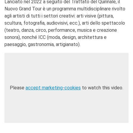
stranieri
Lanciato nel 2022 a seguito del Trattato del Quirinale, il
Nuovo Grand Tour è un programma multidisciplinare rivolto
SPETTACOLO DAL VIVO E
agli artisti di tutti i settori creativi: arti visive (pittura,
ARTI VISIVE
scultura, fotografia, audiovisivi, ecc.), arti dello spettacolo
La festa della musica
(teatro, danza, circo, performance, musica e creazione
Nouveau Grand Tour
sonora), nonché ICC (moda, design, architettura e
Exaequa
paesaggio, gastronomia, artigianato).
Operazioni artistiche
CINEMA E AUDIOVISIVO
Fuori Sala
La Francia al Cinema
Rendez-vous
Residenza XR
Please
accept marketing-cookies
to watch this video.
LIBRI
"DÉBAT D'IDÉES"
UNIVERSITÀ, RICERCA,
INNOVAZIONE
Studiare in Francia, grazie a
Campus France Italie!