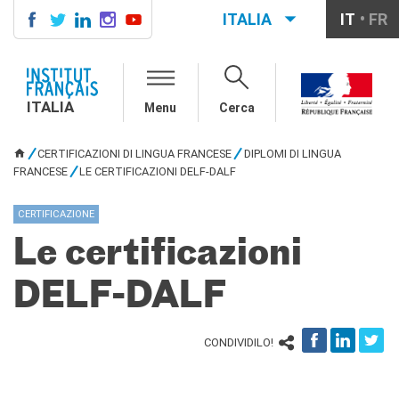
ITALIA
IT
FR
ITALIA
AGENDA
ITALIA
Menu
Cerca
CORSI DI FRANCESE
CERTIFICAZIONI
CERTIFICAZIONI DI LINGUA FRANCESE
DIPLOMI DI LINGUA
UFFICIALI DI LINGUA
TU SEI QUI
FRANCESE
LE CERTIFICAZIONI DELF-DALF
FRANCESE
Diplomi
CERTIFICAZIONE
Test (TCF, TEF)
Le certificazioni
SCUOLA E FORMAZIONE
Contatti
DELF-DALF
Didattica
Mobilità
Francofonia
CONDIVIDILO!
Studenti
Riconoscimento diplomi