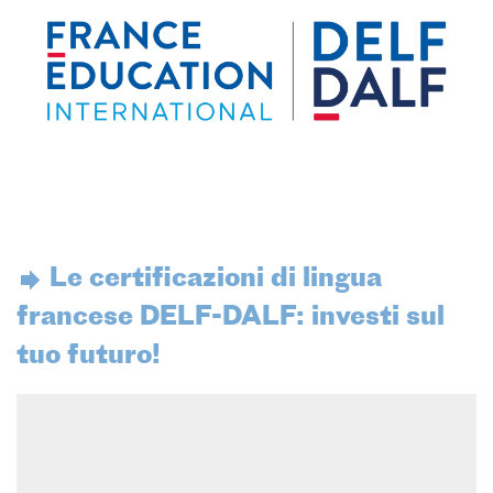
stranieri
SPETTACOLO DAL VIVO E
ARTI VISIVE
La festa della musica
Nouveau Grand Tour
Exaequa
Operazioni artistiche
CINEMA E AUDIOVISIVO
Fuori Sala
La Francia al Cinema
Le certificazioni di lingua
Rendez-vous
francese DELF-DALF: investi sul
Residenza XR
tuo futuro!
LIBRI
"DÉBAT D'IDÉES"
UNIVERSITÀ, RICERCA,
INNOVAZIONE
Studiare in Francia, grazie a
Campus France Italie!