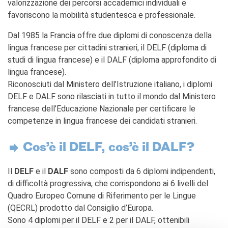
valorizzazione dei percorsi accademici individuali e
I nostri sostenitori
favoriscono la mobilità studentesca e professionale.
ARCHIVIO
Dal 1985 la Francia offre due diplomi di conoscenza della
Café dell'innovazione
lingua francese per cittadini stranieri, il DELF (diploma di
Dialoghi del Farnese
studi di lingua francese) e il DALF (diploma approfondito di
Farnèse à la page
lingua francese).
Festa della musica
Riconosciuti dal Ministero dell’Istruzione italiano, i diplomi
Incontro italo-francesi sul
DELF e DALF sono rilasciati in tutto il mondo dal Ministero
mondo di domani
francese dell’Educazione Nazionale per certificare le
La Notte delle Idee
competenze in lingua francese dei candidati stranieri.
Operazioni artistiche
PERCHÉ IMPARARE IL
Cos’è il DELF, cos’è il DALF?
FRANCESE
CERCA
Il
DELF
e il
DALF
sono composti da 6 diplomi indipendenti,
di difficoltà progressiva, che corrispondono ai 6 livelli del
Quadro Europeo Comune di Riferimento per le Lingue
(QECRL) prodotto dal Consiglio d’Europa.
Sono 4 diplomi per il DELF e 2 per il DALF, ottenibili