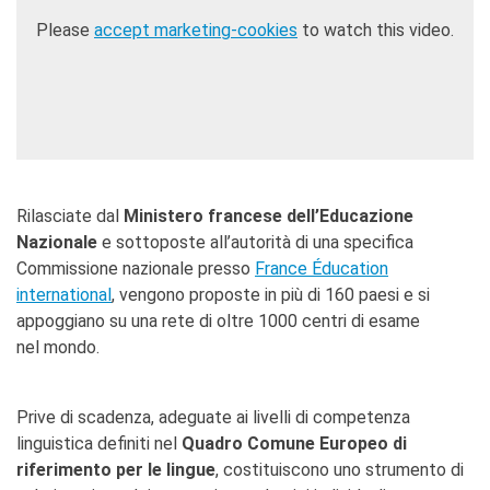
Doppi titoli
Please
accept marketing-cookies
to watch this video.
Borse di studio e di
ricerca
YEP - Young Entrepreneurs
Programme
CHI SIAMO
Contatti
Organigramma
Rilasciate dal
Ministero francese dell’Educazione
Lavorare con noi
Nazionale
e sottoposte all’autorità di una specifica
Appalti pubblici, gare
Commissione nazionale presso
France Éducation
d'appalto e contratti
international
, vengono proposte in più di 160 paesi e si
appoggiano su una rete di oltre 1000 centri di esame
SOSTENERE L'INSTITUT
FRANCAIS ITALIA
nel mondo.
Le operazioni
Come sostenere
Prive di scadenza, adeguate ai livelli di competenza
I Vantaggi
linguistica definiti nel
Quadro Comune Europeo di
I nostri luoghi
riferimento per le lingue
, costituiscono uno strumento di
I contatti