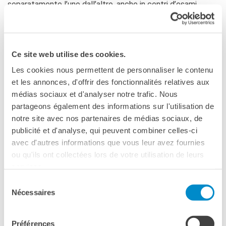
separatamente l’uno dall’altro, anche in centri d’esami
diversi.
Il DELF e il DALF sono costituiti da
4 prove che valutano
le 4 competenze
: comprensione e espressione orale,
comprensione e espressione scritta. Le tematiche di questi
Ce site web utilise des cookies.
diplomi sono adatte ad un pubblico di adulti.
Les cookies nous permettent de personnaliser le contenu
et les annonces, d'offrir des fonctionnalités relatives aux
I diplomi DELF e DALF sono senza limiti di validità e
médias sociaux et d'analyser notre trafic. Nous
riconosciuti a livello internazionale.
partageons également des informations sur l'utilisation de
notre site avec nos partenaires de médias sociaux, de
A cosa servono il DELF e
publicité et d'analyse, qui peuvent combiner celles-ci
il DALF?
avec d'autres informations que vous leur avez fournies
ou qu'ils ont collectées lors de votre utilisation de leurs
Conseguire una certificazione linguistica per la lingua
services.
francese è importante perché:
Sélection
Nécessaires
du
è un passaporto linguistico per la mobilità in Europa e
consentement
nel mondo
Préférences
è una qualifica che valorizza il tuo curriculum