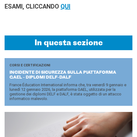
ESAMI, CLICCANDO
QUI
In questa sezione
CORSI E CERTIFICAZIONI
IN­CI­DEN­TE DI SI­CU­REZ­ZA SULLA PIAT­TA­FOR­MA
GAEL - DI­PLO­MI DELF-​DALF
France Éducation International informa che, tra venerdì 9 gennaio e
lunedì 12 gennaio 2026, la piattaforma GAEL, utilizzata per la
gestione dei diplomi DELF e DALF, è stata oggetto di un attacco
informatico malevolo.