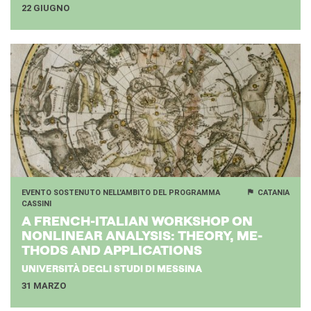
22 GIUGNO
EVENTO SOSTENUTO NELL'AMBITO DEL PROGRAMMA
CATANIA
CASSINI
A FRENCH-​ITALIAN WORK­SHOP ON
NON­LI­NEAR ANA­LY­SIS: THEO­RY, ME­
THODS AND AP­PLI­CA­TIONS
UNIVERSITÀ DEGLI STUDI DI MESSINA
31 MARZO