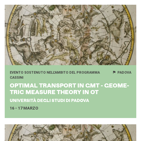
EVENTO SOSTENUTO NELL'AMBITO DEL PROGRAMMA
PADOVA
CASSINI
OP­TI­MAL TRANS­PORT IN GMT - GEO­ME­
TRIC MEA­SU­RE THEO­RY IN OT
UNIVERSITÀ DEGLI STUDI DI PADOVA
16 - 17 MARZO