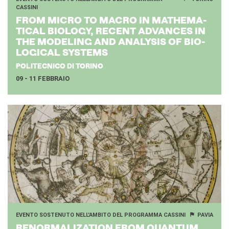
CASSINI
FROM MICRO TO MACRO IN MA­THE­MA­
TI­CAL BIO­LO­GY, RE­CENT AD­VAN­CES IN
THE MO­DE­LING AND ANA­LY­SIS OF BIO­
LO­GI­CAL SY­STEMS
POLITECNICO DI TORINO
09 - 11 FEBBRAIO
EVENTO SOSTENUTO NELL'AMBITO DEL PROGRAMMA CASSINI
PAVIA
RE­NOR­MA­LI­ZA­TION FROM QUAN­TUM