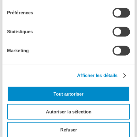
consentement
Préférences
EVENTO SOSTENUTO NELL'AMBITO DEL PROGRAMMA
PADOVA
CASSINI
Statistiques
COM­PLEX OB­JEC­TS, DIF­FE­RENT PER­
SPEC­TI­VES: STU­DY­ING AND DI­GI­TI­SING
CE­CI­DO­LO­GI­CAL COL­LEC­TIONS IN
Marketing
ITALY, FRAN­CE, AND BEYOND
UNIVERSITÀ DEGLI STUDI DI PADOVA
10 FEBBRAIO, 11:00
Afficher les détails
Tout autoriser
Autoriser la sélection
Refuser