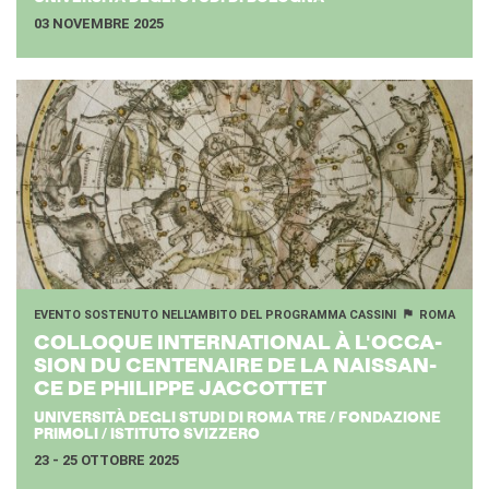
03 NOVEMBRE 2025
EVENTO SOSTENUTO NELL'AMBITO DEL PROGRAMMA CASSINI
ROMA
COL­LO­QUE IN­TER­NA­TIO­NAL À L'OC­CA­
SION DU CEN­TE­NAI­RE DE LA NAIS­SAN­
CE DE PHI­LIP­PE JAC­COT­TET
UNIVERSITÀ DEGLI STUDI DI ROMA TRE / FONDAZIONE
PRIMOLI / ISTITUTO SVIZZERO
23 - 25 OTTOBRE 2025