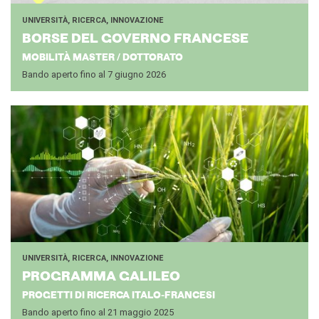
UNIVERSITÀ, RICERCA, INNOVAZIONE
BORSE DEL GO­VER­NO FRAN­CE­SE
MOBILITÀ MASTER / DOTTORATO
Bando aperto fino al 7 giugno 2026
UNIVERSITÀ, RICERCA, INNOVAZIONE
PRO­GRAM­MA GA­LI­LEO
PROGETTI DI RICERCA ITALO-FRANCESI
Bando aperto fino al 21 maggio 2025