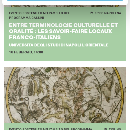
EVENTO SOSTENUTO NELL'AMBITO DEL
80133 NAPOLI NA
PROGRAMMA CASSINI
ENTRE TER­MI­NO­LO­GIE CUL­TU­REL­LE ET
ORA­LITÉ : LES SAVOIR-​FAIRE LO­CAUX
FRANCO-​ITALIENS
UNIVERSITÀ DEGLI STUDI DI NAPOLI L'ORIENTALE
10 FEBBRAIO, 14:00
EVENTO SOSTENUTO NELL'AMBITO DEL PROGRAMMA
TORINO