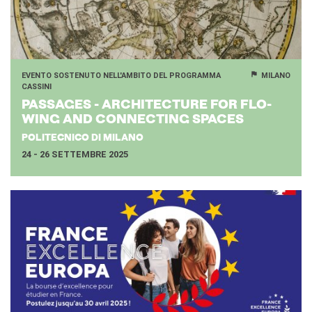
EVENTO SOSTENUTO NELL'AMBITO DEL PROGRAMMA
MILANO
CASSINI
PAS­SA­GES - AR­CHI­TEC­TU­RE FOR FLO­
WING AND CON­NEC­TING SPA­CES
POLITECNICO DI MILANO
24 - 26 SETTEMBRE 2025