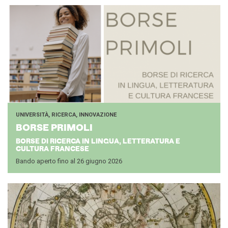
Doppi titoli
Borse di studio e di
ricerca
YEP - Young Entrepreneurs
Programme
CHI SIAMO
Contatti
Organigramma
Lavorare con noi
UNIVERSITÀ, RICERCA, INNOVAZIONE
Appalti pubblici, gare
BORSE PRI­MO­LI
d'appalto e contratti
BORSE DI RICERCA IN LINGUA, LETTERATURA E
CULTURA FRANCESE
SOSTENERE L'INSTITUT
FRANCAIS ITALIA
Bando aperto fino al 26 giugno 2026
Le operazioni
Come sostenere
I Vantaggi
I nostri luoghi
I contatti