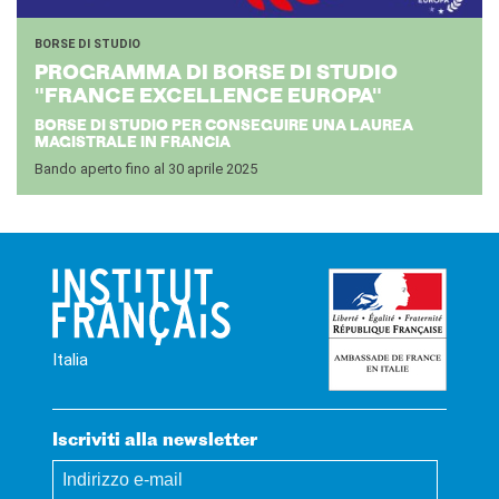
BORSE DI STUDIO
PRO­GRAM­MA DI BORSE DI STU­DIO
"FRAN­CE EX­CEL­LEN­CE EU­RO­PA"
BORSE DI STUDIO PER CONSEGUIRE UNA LAUREA
MAGISTRALE IN FRANCIA
Bando aperto fino al 30 aprile 2025
Italia
Iscriviti alla newsletter