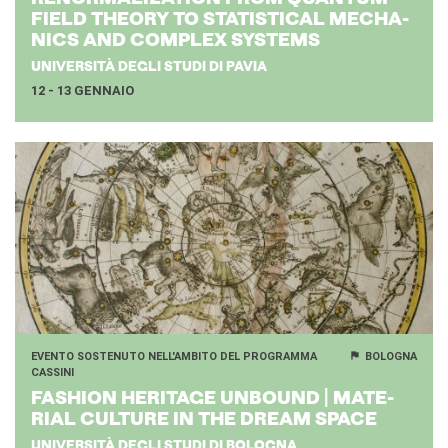
FIELD THEO­RY TO STA­TI­STI­CAL ME­CHA­
NICS AND COM­PLEX SY­STEMS
UNIVERSITÀ DEGLI STUDI DI PAVIA
12 - 13 GENNAIO
EVENTO SOSTENUTO NELL'AMBITO DEL PROGRAMMA
BOLOGNA
CASSINI
FA­SHION HE­RI­TA­GE UN­BOUND | MA­TE­
RIAL CUL­TU­RE IN THE DREAM SPACE
UNIVERSITÀ DEGLI STUDI DI BOLOGNA