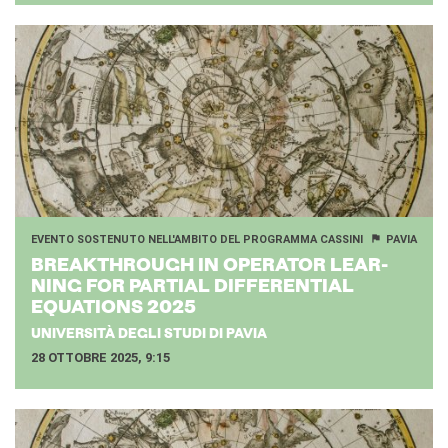
EVENTO SOSTENUTO NELL'AMBITO DEL PROGRAMMA CASSINI
PAVIA
BREAK­TH­ROU­GH IN OPE­RA­TOR LEAR­
NING FOR PAR­TIAL DIF­FE­REN­TIAL
EQUA­TIONS 2025
UNIVERSITÀ DEGLI STUDI DI PAVIA
28 OTTOBRE 2025, 9:15