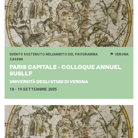
EVENTO SOSTENUTO NELL'AMBITO DEL PROGRAMMA
VERONA
CASSINI
PARIS CA­PI­TA­LE - COL­LO­QUE AN­NUEL
SU­SLLF
UNIVERSITÀ DEGLI STUDI DI VERONA
18 - 19 SETTEMBRE 2025