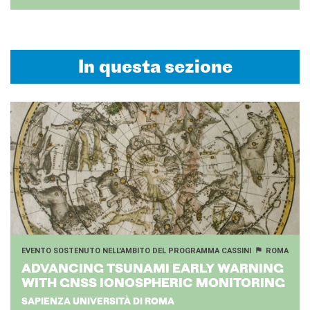
In questa sezione
EVENTO SOSTENUTO NELL'AMBITO DEL PROGRAMMA CASSINI
ROMA
AD­VAN­CING TSU­NA­MI EARLY WAR­NING
WITH GNSS IO­NO­SPHE­RIC MO­NI­TO­RING
SAPIENZA UNIVERSITÀ DI ROMA