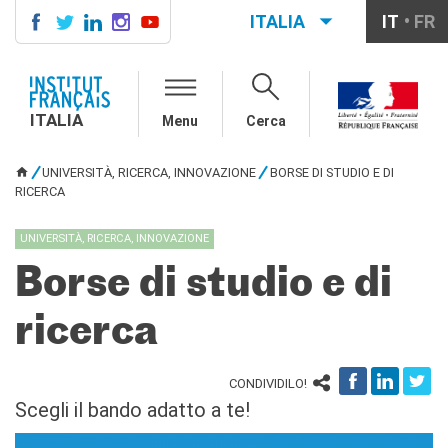
ITALIA
IT
FR
ITALIA
AGENDA
ITALIA
Menu
Cerca
CORSI DI FRANCESE
CERTIFICAZIONI
UNIVERSITÀ, RICERCA, INNOVAZIONE
BORSE DI STUDIO E DI
UFFICIALI DI LINGUA
TU SEI QUI
RICERCA
FRANCESE
Diplomi
UNIVERSITÀ, RICERCA, INNOVAZIONE
Test (TCF, TEF)
Borse di studio e di
SCUOLA E FORMAZIONE
Contatti
ricerca
Didattica
Mobilità
Francofonia
CONDIVIDILO!
Scegli il bando adatto a te!
Studenti
Riconoscimento diplomi