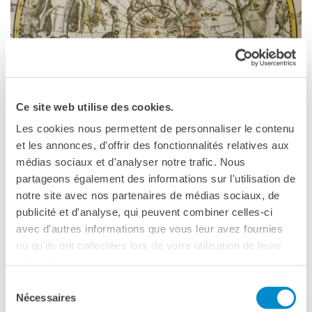
Ce site web utilise des cookies.
EVENTO SOSTENUTO NELL'AMBITO DEL PROGRAMMA
BOLOGNA
CASSINI
Les cookies nous permettent de personnaliser le contenu
OÙ COM­MEN­CE LA MER ?
et les annonces, d'offrir des fonctionnalités relatives aux
médias sociaux et d'analyser notre trafic. Nous
UNIVERSITÀ DI BOLOGNA
23 MARZO, 8:30
partageons également des informations sur l'utilisation de
notre site avec nos partenaires de médias sociaux, de
publicité et d'analyse, qui peuvent combiner celles-ci
avec d'autres informations que vous leur avez fournies
ou qu'ils ont collectées lors de votre utilisation de leurs
services.
Sélection
Nécessaires
du