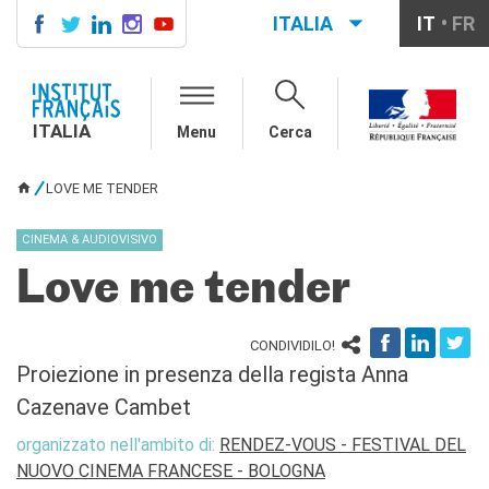
ITALIA
IT
FR
ITALIA
AGENDA
ITALIA
Menu
Cerca
CORSI DI FRANCESE
CERTIFICAZIONI
LOVE ME TENDER
UFFICIALI DI LINGUA
TU SEI QUI
FRANCESE
CINEMA & AUDIOVISIVO
Diplomi
Test (TCF, TEF)
Love me tender
SCUOLA E FORMAZIONE
Contatti
CONDIVIDILO!
Didattica
Proiezione in presenza della regista Anna
Mobilità
Cazenave Cambet
Francofonia
organizzato nell'ambito di:
RENDEZ-VOUS - FESTIVAL DEL
Studenti
NUOVO CINEMA FRANCESE - BOLOGNA
Riconoscimento diplomi