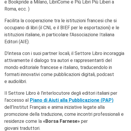
e Bookpride a Milano, LibriCome e Più Libri Più Liberi a
I nostri sostenitori
Roma, ecc. )
ARCHIVIO
Facilita la cooperazione tra le istituzioni francesi che si
Café dell'innovazione
occupano di libri (il CNL e il BIEF per le esportazioni) e le
Dialoghi del Farnese
istituzioni italiane, in particolare l’Associazione Italiana
Farnèse à la page
Editori (AIE).
Festa della musica
Incontro italo-francesi sul
D’intesa con i suoi partner locali, il Settore Libro incoraggia
mondo di domani
attivamente il dialogo tra autori e rappresentanti del
La Notte delle Idee
mondo editoriale francese e italiano, traducendolo in
Operazioni artistiche
formati innovativi come pubblicazioni digitali, podcast
PERCHÉ IMPARARE IL
e audiolibri.
FRANCESE
Il Settore Libro è l’interlocutore degli editori italiani per
CERCA
l’accesso al
Piano di Aiuti alla Pubblicazione (PAP)
dell’Institut Français e anima iniziative legate alla
promozione della traduzione, come incontri professionali e
residenze come la
«Borsa Farnese»
per
giovani traduttori.