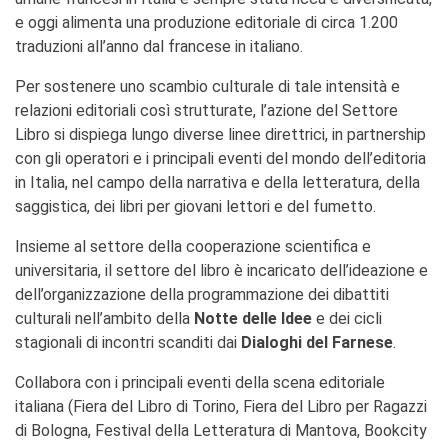
e oggi alimenta una produzione editoriale di circa 1.200
Doppi titoli
traduzioni all’anno dal francese in italiano.
Borse di studio e di
ricerca
Per sostenere uno scambio culturale di tale intensità e
YEP - Young Entrepreneurs
Programme
relazioni editoriali così strutturate, l’azione del Settore
Libro si dispiega lungo diverse linee direttrici, in partnership
CHI SIAMO
con gli operatori e i principali eventi del mondo dell’editoria
Contatti
in Italia, nel campo della narrativa e della letteratura, della
Organigramma
saggistica, dei libri per giovani lettori e del fumetto.
Lavorare con noi
Appalti pubblici, gare
Insieme al settore della cooperazione scientifica e
d'appalto e contratti
universitaria, il settore del libro è incaricato dell’ideazione e
dell’organizzazione della programmazione dei dibattiti
SOSTENERE L'INSTITUT
FRANCAIS ITALIA
culturali nell’ambito della
Notte delle Idee
e dei cicli
Le operazioni
stagionali di incontri scanditi dai
Dialoghi del Farnese
.
Come sostenere
Collabora con i principali eventi della scena editoriale
I Vantaggi
italiana (Fiera del Libro di Torino, Fiera del Libro per Ragazzi
I nostri luoghi
di Bologna, Festival della Letteratura di Mantova, Bookcity
I contatti