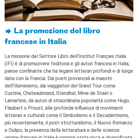
stranieri
SPETTACOLO DAL VIVO E
ARTI VISIVE
La festa della musica
La promozione del libro
Nouveau Grand Tour
Exaequa
francese in Italia
Operazioni artistiche
La missione del Settore Libro dell’Institut Français Italia
CINEMA E AUDIOVISIVO
(IFI) è di promuovere l’editoria e gli autori francesi in Italia,
Fuori Sala
paese confinante che ha legami letterari profondi e di lunga
La Francia al Cinema
data con la Francia. Dai poeti provenzali ai maestri
Rendez-vous
dell’Illuminismo, dai viaggiatori del Grand Tour come
Residenza XR
Custine, Chateaubriand, Stendhal, Mme de Staël o
Lamartine, da autori di straordinaria popolarità come Hugo,
LIBRI
Flaubert o Proust, alle profonde influenze di movimenti
"DÉBAT D'IDÉES"
letterari e culturali come il Simbolismo e il Decadentismo,
UNIVERSITÀ, RICERCA,
più recentemente, il post-strutturalismo, il Nuovo Romanzo
INNOVAZIONE
e Oulipo, la presenza della letteratura e delle scienze
Studiare in Francia, grazie a
umane francesi in Italia è sempre stata ricca e diversificata,
Campus France Italie!