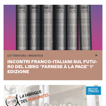
LETTERATURA / MEDIATECA
IN­CON­TRI FRANCO-​ITALIANI SUL FU­TU­
RO DEL LIBRO "FAR­NE­SE À LA PAGE" 1°
EDI­ZIO­NE