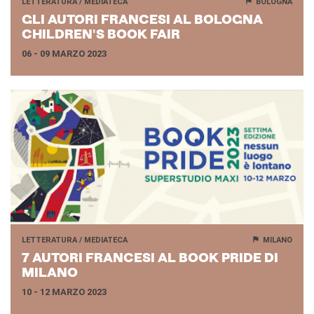
LETTERATURA / MEDIATECA
BOLOGNA
GLI AU­TO­RI FRAN­CE­SI AL BO­LO­GNA
CHIL­DREN'S BOOK FAIR
06 - 09 MARZO 2023
LETTERATURA / MEDIATECA
MILANO
7 AU­TO­RI FRAN­CE­SI AL BOOK PRIDE DI
MI­LA­NO
10 - 12 MARZO 2023