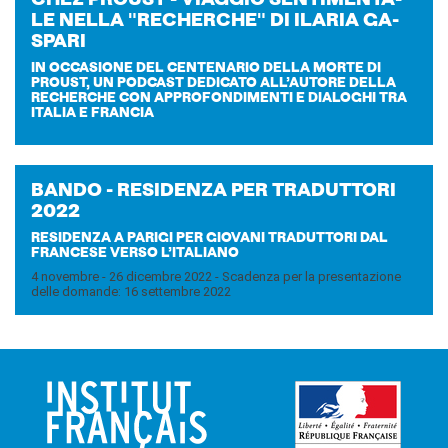
CHEZ PROU­ST - VIAG­GIO SEN­TI­MEN­TA­
LE NELLA "RE­CHER­CHE" DI ILA­RIA GA­
SPA­RI
IN OCCASIONE DEL CENTENARIO DELLA MORTE DI
PROUST, UN PODCAST DEDICATO ALL’AUTORE DELLA
RECHERCHE CON APPROFONDIMENTI E DIALOGHI TRA
ITALIA E FRANCIA
BANDO - RE­SI­DEN­ZA PER TRA­DUT­TO­RI
2022
RESIDENZA A PARIGI PER GIOVANI TRADUTTORI DAL
FRANCESE VERSO L’ITALIANO
4 novembre - 26 dicembre 2022 - Scadenza per la presentazione
delle domande: 16 settembre 2022