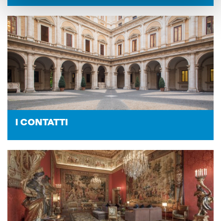
I CON­TAT­TI