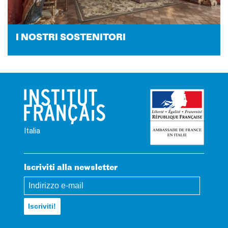
I NO­STRI SO­STE­NI­TO­RI
Italia
Iscriviti alla newsletter