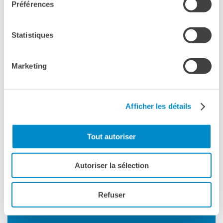
Préférences
I nostri sostenitori
ARCHIVIO
Statistiques
Café dell'innovazione
Dialoghi del Farnese
Farnèse à la page
Marketing
Festa della musica
I VAN­TAG­GI
Incontro italo-francesi sul
mondo di domani
Afficher les détails
La Notte delle Idee
Operazioni artistiche
Tout autoriser
PERCHÉ IMPARARE IL
FRANCESE
CERCA
Autoriser la sélection
Refuser
I NO­STRI LUO­GHI