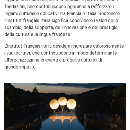
stranieri
fondazioni, che contribuiscono ogni anno a rafforzare i
SPETTACOLO DAL VIVO E
legami culturali e educativi tra Francia e Italia. Sostenere
ARTI VISIVE
l’Institut français Italia significa condividere i valori dello
La festa della musica
scambio, della scoperta, dell’innovazione e del prestigio
Nouveau Grand Tour
della cultura e la lingua francese.
Exaequa
Operazioni artistiche
L’Institut Français Italia desidera ringraziare calorosamente
i suoi partner, che contribuiscono in modo determinante
CINEMA E AUDIOVISIVO
all’organizzazione di eventi e progetti culturali di
Fuori Sala
grande impatto.
La Francia al Cinema
Rendez-vous
Residenza XR
LIBRI
"DÉBAT D'IDÉES"
UNIVERSITÀ, RICERCA,
INNOVAZIONE
Studiare in Francia, grazie a
Campus France Italie!