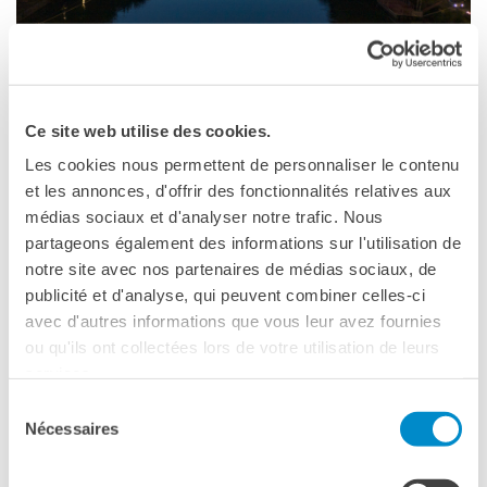
Doppi titoli
Borse di studio e di
LE NO­STRE OPE­RA­ZIO­NI PRIN­CI­PA­LI
ricerca
YEP - Young Entrepreneurs
Programme
Ce site web utilise des cookies.
CHI SIAMO
Les cookies nous permettent de personnaliser le contenu
Contatti
et les annonces, d'offrir des fonctionnalités relatives aux
Organigramma
médias sociaux et d'analyser notre trafic. Nous
Lavorare con noi
partageons également des informations sur l'utilisation de
Appalti pubblici, gare
notre site avec nos partenaires de médias sociaux, de
d'appalto e contratti
publicité et d'analyse, qui peuvent combiner celles-ci
avec d'autres informations que vous leur avez fournies
SOSTENERE L'INSTITUT
FRANCAIS ITALIA
ou qu'ils ont collectées lors de votre utilisation de leurs
COME SO­STE­NE­RE
Le operazioni
services.
Come sostenere
Sélection
I Vantaggi
Nécessaires
du
I nostri luoghi
consentement
I contatti