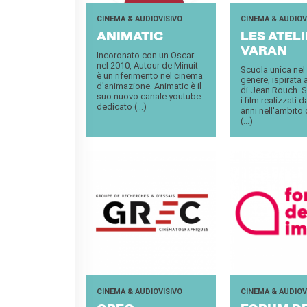
CINEMA & AUDIOVISIVO
CINEMA & AUDIOV
ANI­MA­TIC
LES ATE­L
VARAN
Incoronato con un Oscar
nel 2010, Autour de Minuit
Scuola unica nel
è un riferimento nel cinema
genere, ispirata 
d'animazione. Animatic è il
di Jean Rouch. Sc
suo nuovo canale youtube
i film realizzati 
dedicato (...)
anni nell'ambito 
(...)
CINEMA & AUDIOVISIVO
CINEMA & AUDIOV