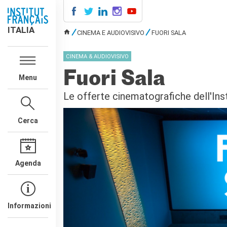
ITALIA
ITALIA
CINEMA E AUDIOVISIVO
FUORI SALA
TU SEI QUI
AGENDA
CINEMA & AUDIOVISIVO
CORSI DI FRANCESE
Fuori Sala
Menu
CERTIFICAZIONI
UFFICIALI DI LINGUA
Le offerte cinematografiche dell'Insti
FRANCESE
Diplomi
Cerca
Test (TCF, TEF)
SCUOLA E FORMAZIONE
Contatti
Agenda
Didattica
Mobilità
Francofonia
Studenti
Informazioni
Riconoscimento diplomi
stranieri