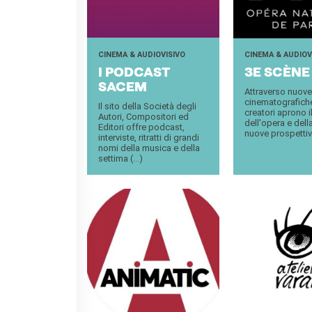
I nostri sostenitori
ARCHIVIO
Café dell'innovazione
CINEMA & AUDIOVISIVO
CINEMA & AUDIOV
Dialoghi del Farnese
I PO­D­CA­ST
3E SCÈNE
Farnèse à la page
SACEM
Attraverso nuov
Festa della musica
cinematografiche,
Il sito della Società degli
creatori aprono 
Incontro italo-francesi sul
Autori, Compositori ed
dell'opera e dell
Editori offre podcast,
mondo di domani
nuove prospetti
interviste, ritratti di grandi
La Notte delle Idee
nomi della musica e della
settima (...)
Operazioni artistiche
PERCHÉ IMPARARE IL
FRANCESE
CERCA