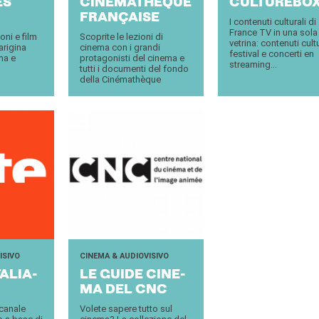
ES
CINÉMATHÈQUE
CUL­TU­RE­BO
FRANÇAISE
I contenuti culturali di
France TV in una sola
oni e film
Scoprite le lezioni di
vetrina: contenuti cultu
arigina
cinema con i grandi
festival e concerti en
ma e
protagonisti del cinema e
streaming...
tutti i documenti del fondo
della Cinémathèque
ISIVO
CINEMA & AUDIOVISIVO
A­LIA­
LE GUIDE CI­NE­
MA DEL CNC
 canale
Volete sapere tutto sul