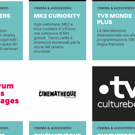
ISIVO
CINEMA & AUDIOVISIVO
CINEMA & AUDIOVISIVO
IERS
MK2 CU­RIO­SI­TY
TV5 MONDE
PLUS
Ogni settimana, MK2 e
trois couleurs vi offrono
 suo
La rete televisiva
una selezione di film
al cinema
internazionale con un
gratuiti. Tesori, rarità e
opri tutti
programmazione 100
stranezze essenziali per la
da quasi 40
lingua francese
storia del cinema
di seminari
mondiale.
ISIVO
CINEMA & AUDIOVISIVO
CINEMA & AUDIOVISIVO