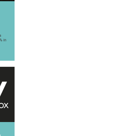
a
% in