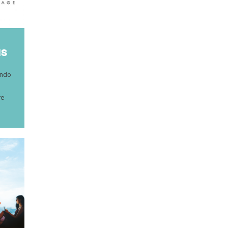
NS
ondo
re