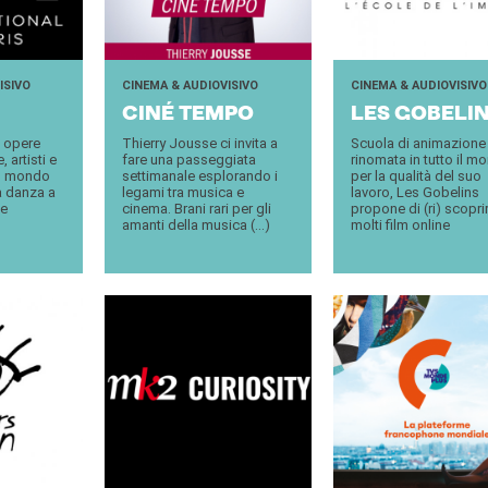
ISIVO
CINEMA & AUDIOVISIVO
CINEMA & AUDIOVISIVO
CINÉ TEMPO
LES GO­BE­LI
e opere
Thierry Jousse ci invita a
Scuola di animazione
 artisti e
fare una passeggiata
rinomata in tutto il m
il mondo
settimanale esplorando i
per la qualità del suo
a danza a
legami tra musica e
lavoro, Les Gobelins
ve
cinema. Brani rari per gli
propone di (ri) scopri
amanti della musica (...)
molti film online