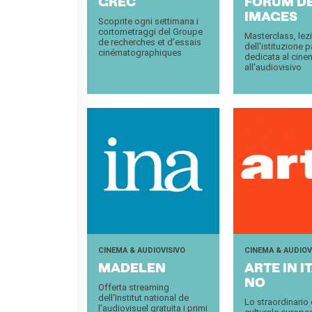
GREC
FORUM D
IMA­GES
Scoprite ogni settimana i
cortometraggi del Groupe
Masterclass, lezi
de recherches et d'essais
dell'istituzione p
cinématographiques
dedicata al cine
all'audiovisivo
CINEMA & AUDIOVISIVO
CINEMA & AUDIOV
MA­DE­LEN
ARTE IN IT
NO
Offerta streaming
dell'Institut national de
Lo straordinario
l'audiovisuel gratuita i primi