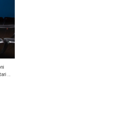
oni
ari …