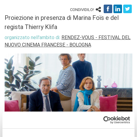
stranieri
CONDIVIDILO!
SPETTACOLO DAL VIVO E
Proiezione in presenza di Marina Foïs e del
ARTI VISIVE
La festa della musica
regista Thierry Klifa
Nouveau Grand Tour
organizzato nell'ambito di:
RENDEZ-VOUS - FESTIVAL DEL
Exaequa
NUOVO CINEMA FRANCESE - BOLOGNA
Operazioni artistiche
CINEMA E AUDIOVISIVO
Fuori Sala
La Francia al Cinema
Rendez-vous
Residenza XR
LIBRI
"DÉBAT D'IDÉES"
UNIVERSITÀ, RICERCA,
INNOVAZIONE
Studiare in Francia, grazie a
BOLOGNA
Campus France Italie!