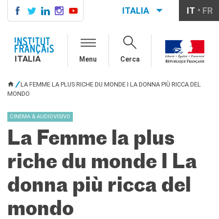
ITALIA
IT
FR
ITALIA
AGENDA
ITALIA
Menu
Cerca
CORSI DI FRANCESE
CERTIFICAZIONI
LA FEMME LA PLUS RICHE DU MONDE I LA DONNA PIÙ RICCA DEL
UFFICIALI DI LINGUA
TU SEI QUI
MONDO
FRANCESE
Diplomi
CINEMA & AUDIOVISIVO
Test (TCF, TEF)
La Femme la plus
SCUOLA E FORMAZIONE
Contatti
riche du monde I La
Didattica
Mobilità
donna più ricca del
Francofonia
Studenti
mondo
Riconoscimento diplomi