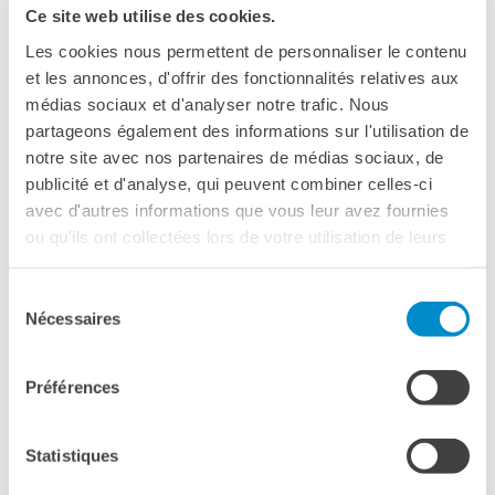
Ce site web utilise des cookies.
Doppi titoli
09 aprile, 20:00
Les cookies nous permettent de personnaliser le contenu
Borse di studio e di
Cinema Modernissimo
ricerca
et les annonces, d'offrir des fonctionnalités relatives aux
Piazza Re Enzo, 40125
YEP - Young Entrepreneurs
médias sociaux et d'analyser notre trafic. Nous
Bologna
Programme
partageons également des informations sur l'utilisation de
Vedere la mappa
notre site avec nos partenaires de médias sociaux, de
CHI SIAMO
publicité et d'analyse, qui peuvent combiner celles-ci
Contatti
Il
9 aprile
alle
20:00
, al
Cinema Modernissimo
, il regista
avec d'autres informations que vous leur avez fournies
Organigramma
Thierry Klifa
in presenza di
Marina Foïs
ou qu'ils ont collectées lors de votre utilisation de leurs
Lavorare con noi
presenteranno in
anteprima italiana
,
LA FEMME LA PLUS
services.
Appalti pubblici, gare
d'appalto e contratti
RICHE DU MONDE - LA DONNA PIÙ RICCA DEL MONDO.
Sélection
Nécessaires
du
SOSTENERE L'INSTITUT
ACQUISTA IL TUO BIGLIETTO ONLINE
FRANCAIS ITALIA
consentement
Le operazioni
Préférences
Come sostenere
I Vantaggi
Statistiques
I nostri luoghi
I contatti
Please
accept marketing-cookies
to watch this video.