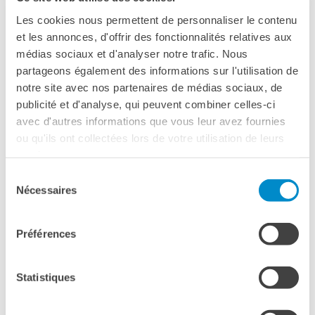
Doppi titoli
Les cookies nous permettent de personnaliser le contenu
Borse di studio e di
et les annonces, d'offrir des fonctionnalités relatives aux
ricerca
médias sociaux et d'analyser notre trafic. Nous
PA­LAZ­ZO FAR­NE­SE | ROMA
YEP - Young Entrepreneurs
partageons également des informations sur l'utilisation de
Programme
notre site avec nos partenaires de médias sociaux, de
CHI SIAMO
publicité et d'analyse, qui peuvent combiner celles-ci
Contatti
avec d'autres informations que vous leur avez fournies
Organigramma
ou qu'ils ont collectées lors de votre utilisation de leurs
Lavorare con noi
services.
Appalti pubblici, gare
Sélection
d'appalto e contratti
Nécessaires
du
SOSTENERE L'INSTITUT
consentement
FRANCAIS ITALIA
Préférences
Le operazioni
PA­LAZ­ZO DELLE STEL­LI­NE | MI­LA­NO
Come sostenere
I Vantaggi
Statistiques
I nostri luoghi
I contatti