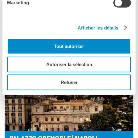
Marketing
I nostri sostenitori
ARCHIVIO
Café dell'innovazione
Afficher les détails
Dialoghi del Farnese
Farnèse à la page
Festa della musica
Tout autoriser
Incontro italo-francesi sul
PA­LAZ­ZO LENZI | FI­REN­ZE
mondo di domani
Autoriser la sélection
La Notte delle Idee
Operazioni artistiche
Refuser
PERCHÉ IMPARARE IL
FRANCESE
CERCA