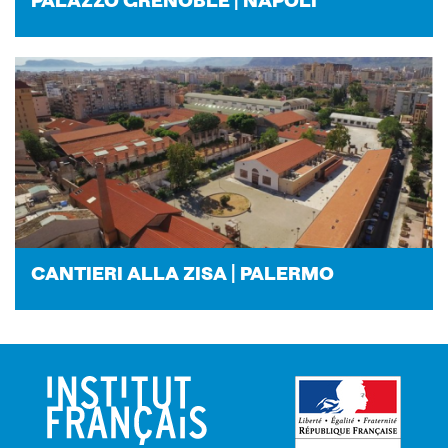
PA­LAZ­ZO GRE­NO­BLE | NA­PO­LI
CAN­TIE­RI ALLA ZISA | PA­LER­MO