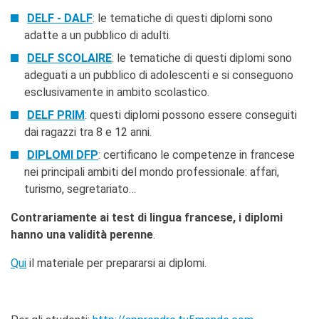
stranieri
DELF - DALF
: le tematiche di questi diplomi sono
SPETTACOLO DAL VIVO E
adatte a un pubblico di adulti.
ARTI VISIVE
La festa della musica
DELF SCOLAIRE
: le tematiche di questi diplomi sono
adeguati a un pubblico di adolescenti e si conseguono
Nouveau Grand Tour
esclusivamente in ambito scolastico.
Exaequa
Operazioni artistiche
DELF PRIM
: questi diplomi possono essere conseguiti
dai ragazzi tra 8 e 12 anni.
CINEMA E AUDIOVISIVO
Fuori Sala
DIPLOMI DFP
: certificano le competenze in francese
La Francia al Cinema
nei principali ambiti del mondo professionale: affari,
Rendez-vous
turismo, segretariato…
Residenza XR
Contrariamente ai test di lingua francese, i diplomi
LIBRI
hanno una validità perenne
.
"DÉBAT D'IDÉES"
Qui
il materiale per prepararsi ai diplomi.
UNIVERSITÀ, RICERCA,
INNOVAZIONE
Studiare in Francia, grazie a
Campus France Italie!