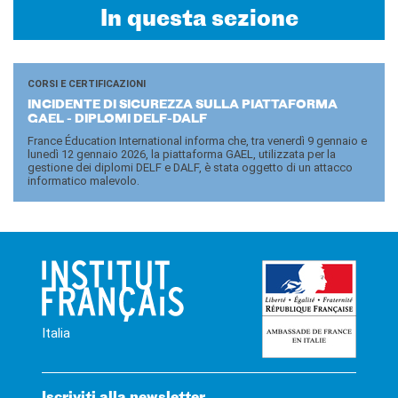
In questa sezione
CORSI E CERTIFICAZIONI
IN­CI­DEN­TE DI SI­CU­REZ­ZA SULLA PIAT­TA­FOR­MA
GAEL - DI­PLO­MI DELF-​DALF
France Éducation International informa che, tra venerdì 9 gennaio e
lunedì 12 gennaio 2026, la piattaforma GAEL, utilizzata per la
gestione dei diplomi DELF e DALF, è stata oggetto di un attacco
informatico malevolo.
Italia
Iscriviti alla newsletter