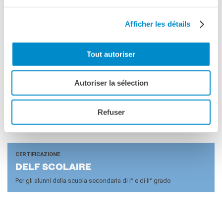
LE CER­TI­FI­CA­ZIO­NI DELF-​DALF
Cercate nuove opportunità? Valorizzate la vostra competenza
Afficher les détails
lingusitica con il DELF-DALF!
Tout autoriser
Autoriser la sélection
Refuser
CERTIFICAZIONE
DELF SCO­LAI­RE
Per gli alunni della scuola secondaria di I° e di II° grado