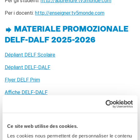
Per gli studenti:
http://apprendre.tv5monde.com
Doppi titoli
Per i docenti:
http://enseigner.tv5monde.com
Borse di studio e di
ricerca
YEP - Young Entrepreneurs
MATERIALE PROMOZIONALE
Programme
DELF-DALF 2025-2026
CHI SIAMO
Contatti
Dépliant DELF Scolaire
Organigramma
Dépliant DELF-DALF
Lavorare con noi
Appalti pubblici, gare
Flyer DELF Prim
d'appalto e contratti
Affiche DELF-DALF
SOSTENERE L'INSTITUT
FRANCAIS ITALIA
Le operazioni
Come sostenere
I Vantaggi
Ce site web utilise des cookies.
I nostri luoghi
Les cookies nous permettent de personnaliser le contenu
I contatti