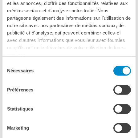
et les annonces, d'offrir des fonctionnalités relatives aux
I nostri sostenitori
Please
accept marketing-cookies
to watch this video.
médias sociaux et d'analyser notre trafic. Nous
ARCHIVIO
partageons également des informations sur l'utilisation de
Café dell'innovazione
notre site avec nos partenaires de médias sociaux, de
Dialoghi del Farnese
publicité et d'analyse, qui peuvent combiner celles-ci
Farnèse à la page
avec d'autres informations que vous leur avez fournies
Festa della musica
ou qu'ils ont collectées lors de votre utilisation de leurs
Incontro italo-francesi sul
services.
mondo di domani
Sélection
La Notte delle Idee
Nécessaires
du
Operazioni artistiche
consentement
PERCHÉ IMPARARE IL
Préférences
FRANCESE
CERCA
Statistiques
Marketing
CERTIFICAZIONE