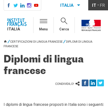
ITALIA
IT
FR
ITALIA
AGENDA
ITALIA
Menu
Cerca
CORSI DI FRANCESE
CERTIFICAZIONI
CERTIFICAZIONI DI LINGUA FRANCESE
DIPLOMI DI LINGUA
UFFICIALI DI LINGUA
TU SEI QUI
FRANCESE
FRANCESE
Diplomi
Diplomi di lingua
Test (TCF, TEF)
SCUOLA E FORMAZIONE
francese
Contatti
Didattica
CONDIVIDILO!
Mobilità
Francofonia
Studenti
Riconoscimento diplomi
I diplomi di lingua francese proposti in Italia sono i seguenti: