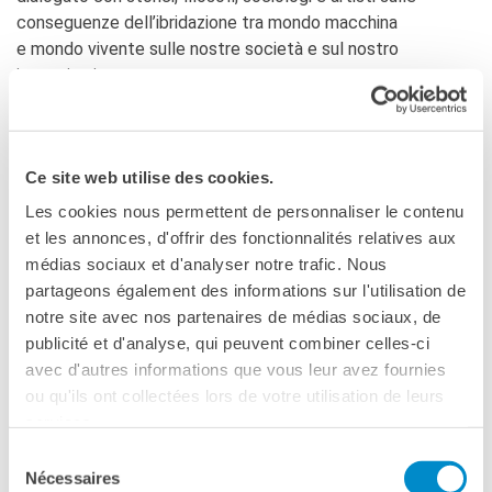
conseguenze dell’ibridazione tra mondo macchina
Doppi titoli
e mondo vivente sulle nostre società e sul nostro
Borse di studio e di
ricerca
immaginario.
YEP - Young Entrepreneurs
Programme
I Dialoghi del Farnese dell’autunno si sono iscritti in un ciclo
nazionale di 30 incontri italo-francesi, in partenariato con le
CHI SIAMO
Ce site web utilise des cookies.
università, i centri di ricerca, i festival e le sedi di dibattito
Contatti
più importanti d’Italia, in 10 città, Napoli, Roma, Firenze,
Les cookies nous permettent de personnaliser le contenu
Organigramma
Bologna, Genova, Udine, Ferrara, Torino, Venezia, Mantova.
et les annonces, d'offrir des fonctionnalités relatives aux
Lavorare con noi
médias sociaux et d'analyser notre trafic. Nous
Appalti pubblici, gare
Inoltre, due Dialoghi del Farnese hanno attirato l’attenzione
d'appalto e contratti
partageons également des informations sur l'utilisation de
su questioni riguardanti l’attualità: l’insegnamento della
notre site avec nos partenaires de médias sociaux, de
SOSTENERE L'INSTITUT
storia in Francia e in Italia, in occasione della 22e edizione
publicité et d'analyse, qui peuvent combiner celles-ci
FRANCAIS ITALIA
dei Rendez-vous de l’histoire de Blois, è stata dedicata
avec d'autres informations que vous leur avez fournies
Le operazioni
all’Italia dal 9 al 13 ottobre, e un primo bilancio dei lavori in
ou qu'ils ont collectées lors de votre utilisation de leurs
Come sostenere
corso sul cantiere di Notre-Dame, sei mesi dopo l’incendio.
services.
I Vantaggi
I nostri luoghi
Sélection
Nécessaires
I contatti
du