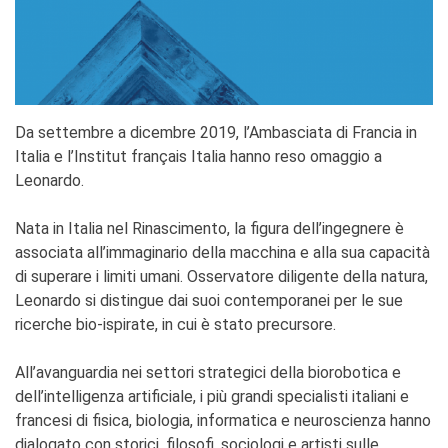
stranieri
SPETTACOLO DAL VIVO E
ARTI VISIVE
La festa della musica
Nouveau Grand Tour
Exaequa
Da settembre a dicembre 2019, l’Ambasciata di Francia in
Operazioni artistiche
Italia e l’Institut français Italia hanno reso omaggio a
Leonardo.
CINEMA E AUDIOVISIVO
Fuori Sala
Nata in Italia nel Rinascimento, la figura dell’ingegnere è
La Francia al Cinema
associata all’immaginario della macchina e alla sua capacità
Rendez-vous
di superare i limiti umani. Osservatore diligente della natura,
Residenza XR
Leonardo si distingue dai suoi contemporanei per le sue
ricerche bio-ispirate, in cui è stato precursore.
LIBRI
"DÉBAT D'IDÉES"
All’avanguardia nei settori strategici della biorobotica e
UNIVERSITÀ, RICERCA,
dell’intelligenza artificiale, i più grandi specialisti italiani e
INNOVAZIONE
francesi di fisica, biologia, informatica e neuroscienza hanno
Studiare in Francia, grazie a
dialogato con storici, filosofi, sociologi e artisti sulle
Campus France Italie!