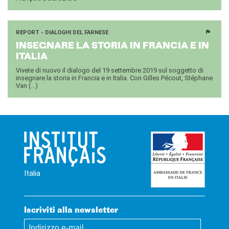
REPORT - DIALOGHI DEL FARNESE
IN­SE­GNA­RE LA STO­RIA IN FRAN­CIA E IN
ITA­LIA
Vivete di nuovo il dialogo del 19 settembre 2019 sul soggetto di
insegnare la storia in Francia e in Italia. Con Gilles Pécout, Stéphane
Van (...)
Italia
Iscriviti alla newsletter