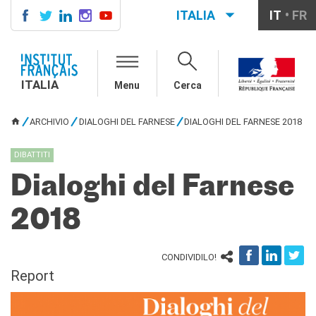
ITALIA
IT
FR
ITALIA
AGENDA
ITALIA
Menu
Cerca
CORSI DI FRANCESE
CERTIFICAZIONI
ARCHIVIO
DIALOGHI DEL FARNESE
DIALOGHI DEL FARNESE 2018
UFFICIALI DI LINGUA
TU SEI QUI
FRANCESE
DIBATTITI
Diplomi
Test (TCF, TEF)
Dialoghi del Farnese
SCUOLA E FORMAZIONE
2018
Contatti
Didattica
Mobilità
CONDIVIDILO!
Francofonia
Report
Studenti
Riconoscimento diplomi