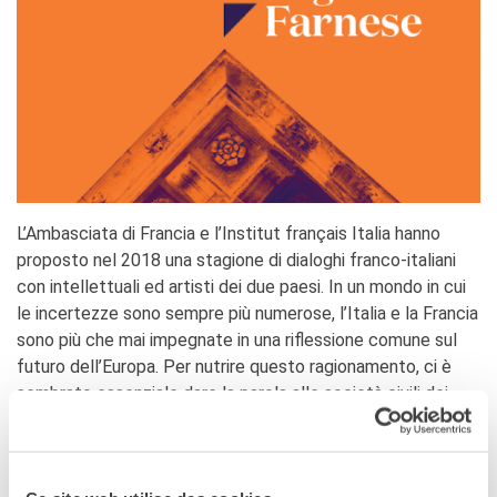
stranieri
SPETTACOLO DAL VIVO E
ARTI VISIVE
La festa della musica
Nouveau Grand Tour
Exaequa
Operazioni artistiche
CINEMA E AUDIOVISIVO
L’Ambasciata di Francia e l’Institut français Italia hanno
Fuori Sala
proposto nel 2018 una stagione di dialoghi franco-italiani
La Francia al Cinema
con intellettuali ed artisti dei due paesi. In un mondo in cui
Rendez-vous
le incertezze sono sempre più numerose, l’Italia e la Francia
Residenza XR
sono più che mai impegnate in una riflessione comune sul
LIBRI
futuro dell’Europa. Per nutrire questo ragionamento, ci è
sembrato essenziale dare la parola alle società civili dei
"DÉBAT D'IDÉES"
nostri due paesi, chiamate a testimoniare, a dialogare, ad
UNIVERSITÀ, RICERCA,
inventare, insieme, soluzioni per il mondo di domani.
INNOVAZIONE
Studiare in Francia, grazie a
La Nuit des idées, iniziativa internazionale in più di 100 città
Campus France Italie!