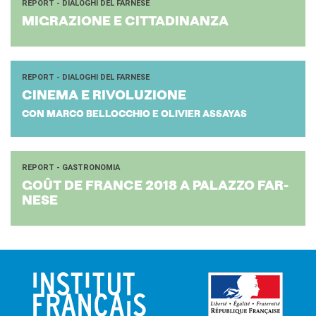
REPORT - DIALOGHI DEL FARNESE
MI­GRA­ZIO­NE E CIT­TA­DI­NAN­ZA
REPORT - DIALOGHI DEL FARNESE
CI­NE­MA E RI­VO­LU­ZIO­NE
CON MARCO BELLOCCHIO E OLIVIER ASSAYAS
REPORT - GASTRONOMIA
GOÛT DE FRAN­CE 2018 A PA­LAZ­ZO FAR­
NE­SE