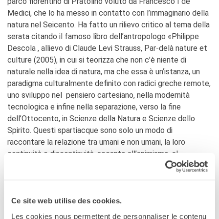
parco fiorentino di Pratolino voluto da Francesco I de’
Medici, che lo ha messo in contatto con l’immaginario della
natura nel Seicento. Ha fatto un rilievo critico al tema della
serata citando il famoso libro dell’antropologo «Philippe
Descola , allievo di Claude Levi Strauss, Par-delà nature et
culture (2005), in cui si teorizza che non c’è niente di
naturale nella idea di natura, ma che essa è un’istanza, un
paradigma culturalmente definito con radici greche remote,
uno sviluppo nel pensiero cartesiano, nella modernità
tecnologica e infine nella separazione, verso la fine
dell’Ottocento, in Scienze della Natura e Scienze dello
Spirito. Questi spartiacque sono solo un modo di
raccontare la relazione tra umani e non umani, la loro
continuità e discontinuità, accanto all’animismo, al
totemismo, all’analogismo». Si può ripartire dalla natura non
antropizzata e, per ribadire il concetto di una natura
inventata e creata da un elemento esterno, Brunon ha
citato l’antropologo Timothy Ingold, il libro How forest
Ce site web utilise des cookies.
think di Eduardo Kohn, ricordando che perfino l’amazzonia
Les cookies nous permettent de personnaliser le contenu