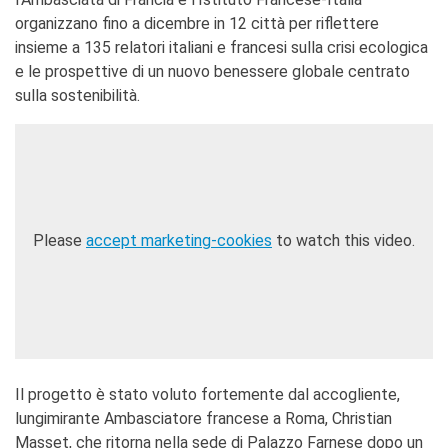
organizzano fino a dicembre in 12 città per riflettere
Doppi titoli
insieme a 135 relatori italiani e francesi sulla crisi ecologica
Borse di studio e di
ricerca
e le prospettive di un nuovo benessere globale centrato
YEP - Young Entrepreneurs
sulla sostenibilità.
Programme
CHI SIAMO
Contatti
Organigramma
Lavorare con noi
Please
accept marketing-cookies
to watch this video.
Appalti pubblici, gare
d'appalto e contratti
SOSTENERE L'INSTITUT
FRANCAIS ITALIA
Le operazioni
Come sostenere
I Vantaggi
Il progetto è stato voluto fortemente dal accogliente,
I nostri luoghi
lungimirante Ambasciatore francese a Roma, Christian
I contatti
Masset, che ritorna nella sede di Palazzo Farnese dopo un