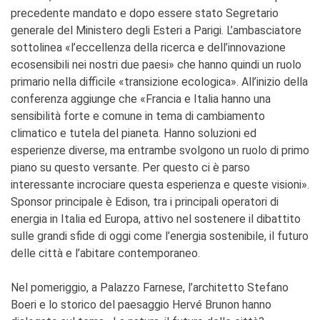
I nostri sostenitori
precedente mandato e dopo essere stato Segretario
generale del Ministero degli Esteri a Parigi. L’ambasciatore
ARCHIVIO
sottolinea «l’eccellenza della ricerca e dell’innovazione
Café dell'innovazione
ecosensibili nei nostri due paesi» che hanno quindi un ruolo
Dialoghi del Farnese
primario nella difficile «transizione ecologica». All’inizio della
Farnèse à la page
conferenza aggiunge che «Francia e Italia hanno una
Festa della musica
sensibilità forte e comune in tema di cambiamento
Incontro italo-francesi sul
climatico e tutela del pianeta. Hanno soluzioni ed
mondo di domani
esperienze diverse, ma entrambe svolgono un ruolo di primo
La Notte delle Idee
piano su questo versante. Per questo ci è parso
Operazioni artistiche
interessante incrociare questa esperienza e queste visioni».
PERCHÉ IMPARARE IL
Sponsor principale è Edison, tra i principali operatori di
FRANCESE
energia in Italia ed Europa, attivo nel sostenere il dibattito
CERCA
sulle grandi sfide di oggi come l’energia sostenibile, il futuro
delle città e l’abitare contemporaneo.
Nel pomeriggio, a Palazzo Farnese, l’architetto Stefano
Boeri e lo storico del paesaggio Hervé Brunon hanno