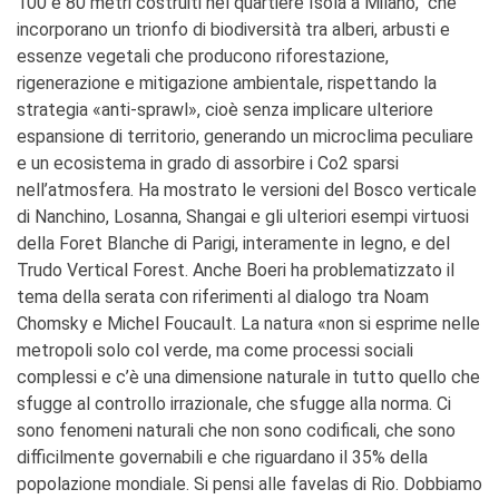
100 e 80 metri costruiti nel quartiere Isola a Milano, che
incorporano un trionfo di biodiversità tra alberi, arbusti e
essenze vegetali che producono riforestazione,
rigenerazione e mitigazione ambientale, rispettando la
strategia «anti-sprawl», cioè senza implicare ulteriore
espansione di territorio, generando un microclima peculiare
e un ecosistema in grado di assorbire i Co2 sparsi
nell’atmosfera. Ha mostrato le versioni del Bosco verticale
di Nanchino, Losanna, Shangai e gli ulteriori esempi virtuosi
della Foret Blanche di Parigi, interamente in legno, e del
Trudo Vertical Forest. Anche Boeri ha problematizzato il
tema della serata con riferimenti al dialogo tra Noam
Chomsky e Michel Foucault. La natura «non si esprime nelle
metropoli solo col verde, ma come processi sociali
complessi e c’è una dimensione naturale in tutto quello che
sfugge al controllo irrazionale, che sfugge alla norma. Ci
sono fenomeni naturali che non sono codificali, che sono
difficilmente governabili e che riguardano il 35% della
popolazione mondiale. Si pensi alle favelas di Rio. Dobbiamo