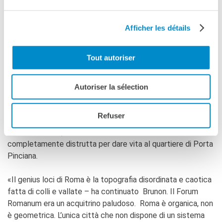
spinosa. Brunon ha ricordato anche il destino tribolato della
capitale romana, come enormi spazi verdi sono stati chiusi
nonostante il lavoro straordinario di Alberta Campitelli, ex
Afficher les détails
direttore dell’Ufficio Ville e Parchi Storici di Roma Capitale,
che ha affrontato il problema dell’arrivo delle macchine.
Tout autoriser
Quello che ha reso, ad esempio, la Galleria Borghese un
crocevia di strade nel cuore di Roma, qualcosa che non è
quello che aveva voluto il cardinale Scipione, mente invece
Autoriser la sélection
si è adeguata meglio Villa Torlonia. dimora verde che ospita
chi fuoriesce dall’asse viario. Roma è abituata a questa
Refuser
sparizione o corruzione degli spazi verdi, come accadde per
la corona di cui parlava D’Annunzio tra cui c’era Villa Ludovisi
completamente distrutta per dare vita al quartiere di Porta
Pinciana.
«Il genius loci di Roma è la topografia disordinata e caotica
fatta di colli e vallate – ha continuato Brunon. Il Forum
Romanum era un acquitrino paludoso. Roma è organica, non
è geometrica. L’unica città che non dispone di un sistema