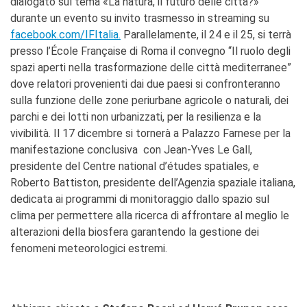
dialogato sul tema ​«La natura, il futuro delle città?» ​
durante un evento su invito trasmesso in streaming su ​
facebook.com/IFItalia​.
Parallelamente, il 24 e il 25, si terrà
presso l’École Française di Roma il ​convegno “Il ruolo degli
spazi aperti nella trasformazione delle città mediterranee”
dove relatori provenienti dai due paesi si confronteranno
sulla funzione delle zone periurbane agricole o naturali, dei
parchi e dei lotti non urbanizzati, per la resilienza e la
vivibilità. Il 17 dicembre si tornerà a Palazzo Farnese per la
manifestazione conclusiva con ​Jean-Yves Le Gall, ​
presidente del Centre national d’études spatiales, e ​
Roberto Battiston, presidente dell’Agenzia spaziale italiana,
dedicata ai programmi di monitoraggio dallo spazio sul
clima per permettere alla ricerca di affrontare al meglio le
alterazioni della biosfera garantendo la gestione dei
fenomeni meteorologici estremi.