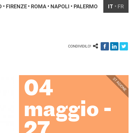
O
FIRENZE
ROMA
NAPOLI
PALERMO
IT
FR
CONDIVIDILO!
STAGIONE
04
maggio -
27