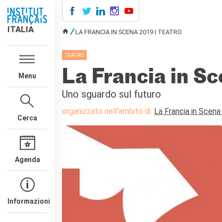
ITALIA
ITALIA
LA FRANCIA IN SCENA 2019 I TEATRO
TU SEI QUI
AGENDA
TEATRO
CORSI DI FRANCESE
La Francia in Sc
Menu
CERTIFICAZIONI
UFFICIALI DI LINGUA
Uno sguardo sul futuro
FRANCESE
Diplomi
organizzato nell'ambito di:
La Francia in Scena
Cerca
Test (TCF, TEF)
SCUOLA E FORMAZIONE
Contatti
Agenda
Didattica
Mobilità
Francofonia
Studenti
Informazioni
Riconoscimento diplomi
stranieri