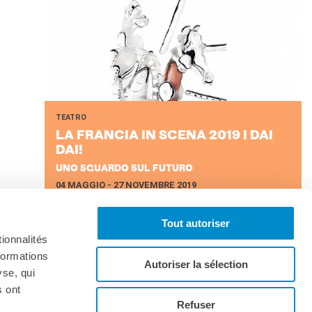
TEATRO
LA FRAN­CIA IN SCENA 2019 I DAI
DAI!
UNO SGUARDO SUL FUTURO
04 MAGGIO - 27 NOVEMBRE 2019
Scoprite tutta la programmazione della Génération Belle
Saison
Tout autoriser
ionnalités
formations
Autoriser la sélection
yse, qui
s ont
Iscriviti alla newsletter
Refuser