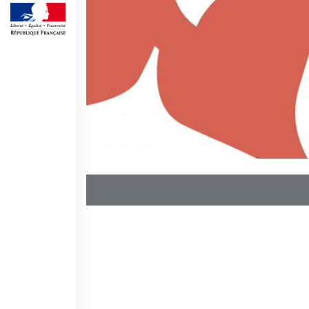
SPETTACOLO DAL VIVO E
ARTI VISIVE
La festa della musica
Nouveau Grand Tour
Exaequa
Operazioni artistiche
CINEMA E AUDIOVISIVO
Fuori Sala
La Francia al Cinema
Rendez-vous
Residenza XR
LIBRI
"DÉBAT D'IDÉES"
UNIVERSITÀ, RICERCA,
INNOVAZIONE
Studiare in Francia, grazie a
Campus France Italie!