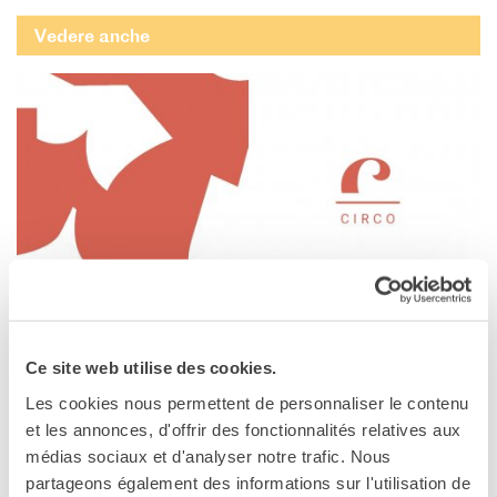
Doppi titoli
Vedere anche
Borse di studio e di
ricerca
YEP - Young Entrepreneurs
Programme
CHI SIAMO
Contatti
Organigramma
Lavorare con noi
Appalti pubblici, gare
d'appalto e contratti
CIRCO
SOSTENERE L'INSTITUT
LA FRAN­CIA IN SCENA 2019 I CIRCO
FRANCAIS ITALIA
Ce site web utilise des cookies.
UNO SGUARDO SUL FUTURO
Le operazioni
04 MAGGIO - 27 NOVEMBRE 2019
Les cookies nous permettent de personnaliser le contenu
Come sostenere
Scoprite tutta la programmazione di circo della Francia in Scena
et les annonces, d'offrir des fonctionnalités relatives aux
I Vantaggi
2019
médias sociaux et d'analyser notre trafic. Nous
I nostri luoghi
partageons également des informations sur l'utilisation de
I contatti