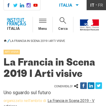
ITALIA
IT
FR
ITALIA
AGENDA
ITALIA
Menu
Cerca
CORSI DI FRANCESE
CERTIFICAZIONI
LA FRANCIA IN SCENA 2019 I ARTI VISIVE
UFFICIALI DI LINGUA
TU SEI QUI
FRANCESE
ARTI VISIVE
Diplomi
Test (TCF, TEF)
La Francia in Scena
SCUOLA E FORMAZIONE
2019 I Arti visive
Contatti
Didattica
Mobilità
CONDIVIDILO!
Francofonia
Uno sguardo sul futuro
Studenti
organizzato nell'ambito di:
La Francia in Scena 2019 - V
Riconoscimento diplomi