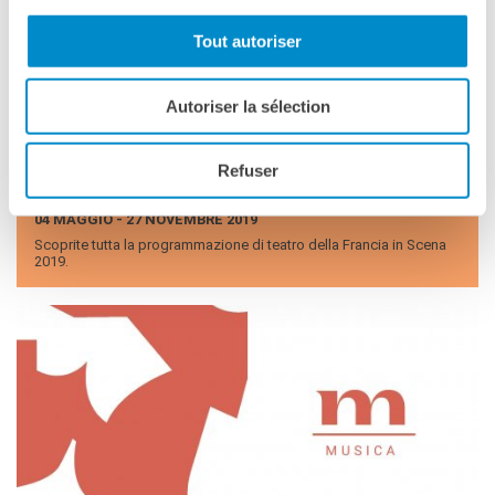
Tout autoriser
Autoriser la sélection
TEATRO
LA FRAN­CIA IN SCENA 2019 I TEA­TRO
Refuser
UNO SGUARDO SUL FUTURO
04 MAGGIO - 27 NOVEMBRE 2019
Scoprite tutta la programmazione di teatro della Francia in Scena
2019.