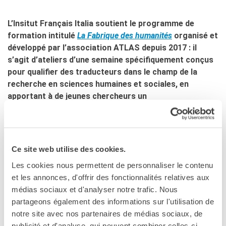
Doppi titoli
L’Insitut Français Italia soutient le programme de
Borse di studio e di
ricerca
formation intitulé
La Fabrique des humanités
organisé et
YEP - Young Entrepreneurs
développé par l’association ATLAS depuis 2017 : il
Programme
s’agit d’ateliers d’une semaine spécifiquement conçus
pour qualifier des traducteurs dans le champ de la
CHI SIAMO
recherche en sciences humaines et sociales, en
Contatti
apportant à de jeunes chercheurs un
Organigramma
approfondissement de leurs compétences
Lavorare con noi
en traduction.
Appalti pubblici, gare
d'appalto e contratti
Après le succès de l’atelier des philosophes en 2019 à
Ce site web utilise des cookies.
SOSTENERE L'INSTITUT
Arles, et de l’atelier des historiens de l’art en 2021 à la Villa
FRANCAIS ITALIA
Médicis à Rome, ATLAS organise
du lundi 28 novembre au
Les cookies nous permettent de personnaliser le contenu
Le operazioni
samedi 3 décembre 2022
, à l’
Institut français de Palerme
,
et les annonces, d'offrir des fonctionnalités relatives aux
Come sostenere
un atelier quadrilingue
français / allemand / anglais /
médias sociaux et d'analyser notre trafic. Nous
I Vantaggi
italien
, dans les domaines des
humanités
et des
sciences
partageons également des informations sur l'utilisation de
I nostri luoghi
sociales
.
notre site avec nos partenaires de médias sociaux, de
I contatti
publicité et d'analyse, qui peuvent combiner celles-ci