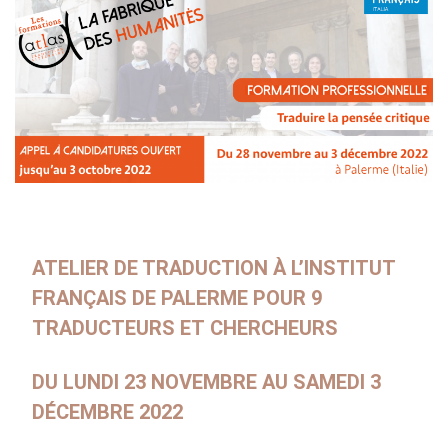
stranieri
SPETTACOLO DAL VIVO E
ARTI VISIVE
La festa della musica
Nouveau Grand Tour
Exaequa
Operazioni artistiche
CINEMA E AUDIOVISIVO
Fuori Sala
La Francia al Cinema
Rendez-vous
ATELIER DE TRADUCTION À L’INSTITUT
Residenza XR
FRANÇAIS DE PALERME POUR 9
TRADUCTEURS ET CHERCHEURS
LIBRI
"DÉBAT D'IDÉES"
DU LUNDI 23 NOVEMBRE AU SAMEDI 3
UNIVERSITÀ, RICERCA,
INNOVAZIONE
DÉCEMBRE 2022
Studiare in Francia, grazie a
Campus France Italie!