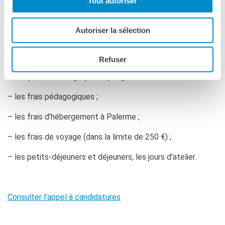
Tout autoriser
L’appel à candidatures pour l’atelier
Traduire
la pensée critique
est ouvert jusqu’au 3
Autoriser la sélection
octobre 2022 !
Refuser
Sont pris en charge par le programme :
– les frais pédagogiques ;
– les frais d’hébergement à Palerme ;
– les frais de voyage (dans la limite de 250 €) ;
– les petits-déjeuners et déjeuners, les jours d’atelier.
Consulter l’appel à candidatures