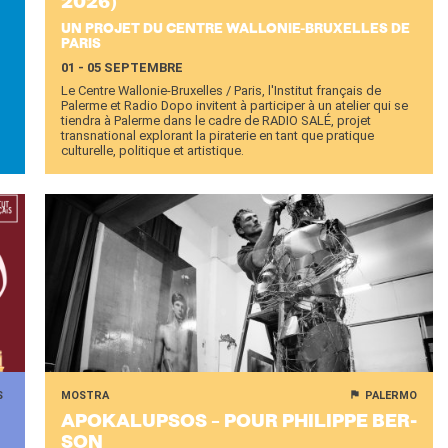
2026)
UN PROJET DU CENTRE WALLONIE-BRUXELLES DE
PARIS
01 - 05 SEPTEMBRE
Le Centre Wallonie-Bruxelles / Paris, l'Institut français de
Palerme et Radio Dopo invitent à participer à un atelier qui se
tiendra à Palerme dans le cadre de RADIO SALÉ, projet
transnational explorant la piraterie en tant que pratique
culturelle, politique et artistique.
S
MOSTRA
PALERMO
APO­KA­LUP­SOS – POUR PHI­LIPPE BER­
SON