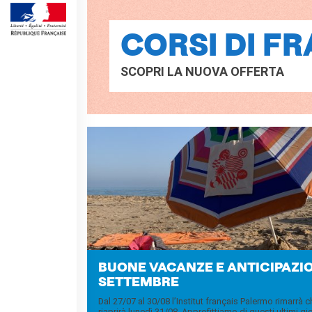
MÉDIATHÈQUE
Culturethèque
CORSI DI F
PARCOURS EN FRANÇAIS
SCOPRI LA NUOVA OFFERTA
Activités pour la classe
Atelier
Certifications
Formations pour les
profs
Mobilité
UNIVERSITÉ
Coopération universitaire
Étudier en France
Soggiorni linguistici in
Francia
BUONE VA­CANZE E AN­TI­CI­PA­ZIO
KULTUR ENSEMBLE
SET­TEMBRE
PALERME
Atelier Panormos - La
Dal 27/07 al 30/08 l’Institut français Palermo rimarrà 
riaprirà lunedì 31/08. Approfittiamo di questi ultimi gio