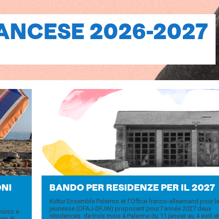
RANCESE 2026-2027
­NI
BANDO PER RE­SI­DENZE PER IL 2027
Kultur Ensemble Palermo et l’Office franco-alleamand pour l
jeunesse (OFAJ-DFJW) proposent pour l'année 2027 deux
chiuso e
résidences de trois mois à Palerme du 11 janvier au 4 avril et
rni di