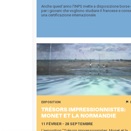
Anche quest’anno l’INPS mette a disposizione borse 
per i giovani che vogliono studiare il francese e cons
una certificazione internazionale.
EXPOSITION
TRÉ­SORS IM­PRES­SION­NISTES:
MONET ET LA NOR­MAN­DIE
11 FÉVRIER - 28 SEPTEMBRE
L'exposition "Trésors impressionnistes: Monet et la