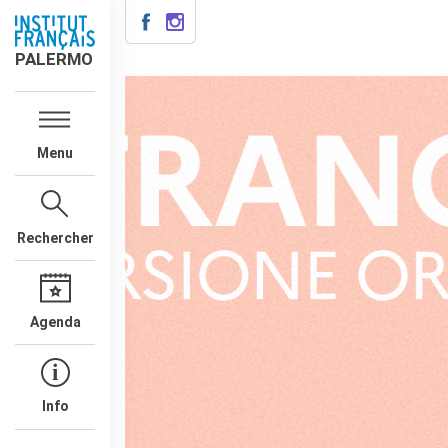
PALERMO
PALERMO
QUI SOMMES-NOUS ?
Notre équipe
Informations utiles
Menu
COURS DE FRANÇAIS
Cours de français général
Cours intensifs
Rechercher
Cours à la carte
Atelier
Cours de préparation DELF-
Agenda
DALF
Cours pour écoles
DIPLÔMES ET TESTS
Info
DELF-DALF
Autres tests