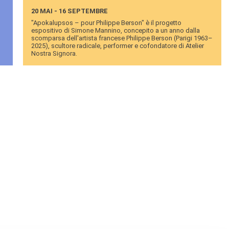
20 MAI - 16 SEPTEMBRE
"Apokalupsos – pour Philippe Berson" è il progetto
espositivo di Simone Mannino, concepito a un anno dalla
scomparsa dell'artista francese Philippe Berson (Parigi 1963–
2025), scultore radicale, performer e cofondatore di Atelier
Nostra Signora.