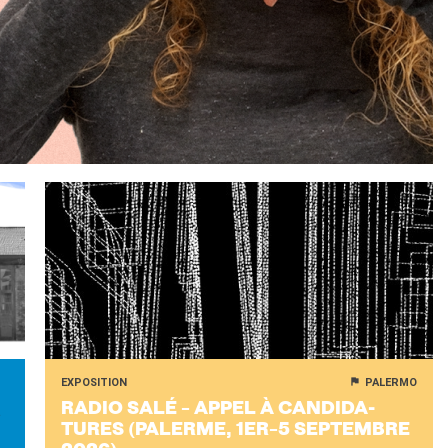
EXPOSITION
PALERMO
RADIO SALÉ – APPEL À CAN­DI­DA­
a
TURES (PA­LERME, 1ER–5 SEP­TEMBRE