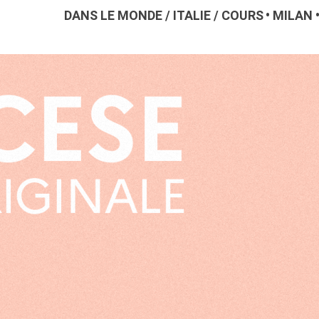
DANS LE MONDE
/
ITALIE
/
COURS
MILAN