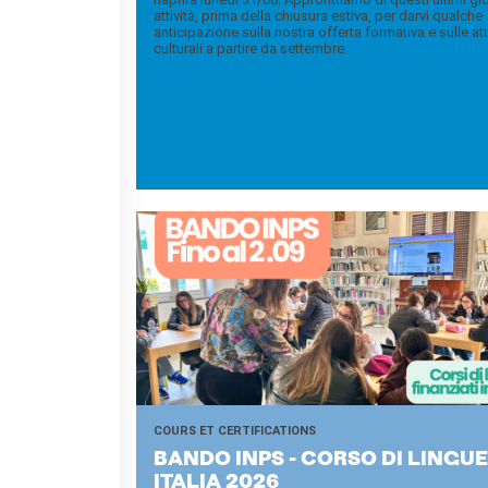
Bottega
attività, prima della chiusura estiva, per darvi qualche
Appels à candidatures
anticipazione sulla nostra offerta formativa e sulle att
culturali a partire da settembre.
Résidences 2026
Résidences passées
Chantiers culturels à la
Zisa
RECHERCHER
COURS ET CERTIFICATIONS
BANDO INPS - CORSO DI LINGUE
ITA­LIA 2026