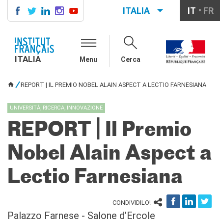
ITALIA
IT
FR
ITALIA
AGENDA
ITALIA
Menu
Cerca
CORSI DI FRANCESE
CERTIFICAZIONI
REPORT | IL PREMIO NOBEL ALAIN ASPECT A LECTIO FARNESIANA
UFFICIALI DI LINGUA
TU SEI QUI
FRANCESE
UNIVERSITÀ, RICERCA, INNOVAZIONE
Diplomi
Test (TCF, TEF)
REPORT | Il Premio
SCUOLA E FORMAZIONE
Nobel Alain Aspect a
Contatti
Didattica
Lectio Farnesiana
Mobilità
Francofonia
Studenti
CONDIVIDILO!
Riconoscimento diplomi
Palazzo Farnese - Salone d’Ercole