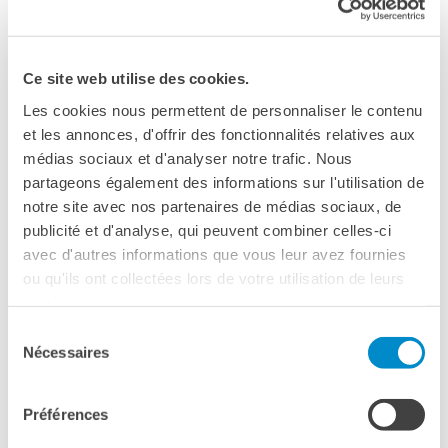
Fondazione Balzan
. Durante l’incontro, dialogherà con il
I nostri sostenitori
giornalista
Marco Motta
sul suo libro
Se Einstein avesse
ARCHIVIO
saputo
, un viaggio attraverso le rivoluzioni quantistiche e le
Café dell'innovazione
Ce site web utilise des cookies.
loro ricadute tecnologiche.
Dialoghi del Farnese
Les cookies nous permettent de personnaliser le contenu
Farnèse à la page
et les annonces, d'offrir des fonctionnalités relatives aux
Festa della musica
médias sociaux et d'analyser notre trafic. Nous
Incontro italo-francesi sul
partageons également des informations sur l'utilisation de
mondo di domani
notre site avec nos partenaires de médias sociaux, de
La Notte delle Idee
Please
accept marketing-cookies
to watch this video.
publicité et d'analyse, qui peuvent combiner celles-ci
Operazioni artistiche
avec d'autres informations que vous leur avez fournies
PERCHÉ IMPARARE IL
ou qu'ils ont collectées lors de votre utilisation de leurs
FRANCESE
services.
CERCA
Sélection
Nécessaires
du
consentement
Préférences