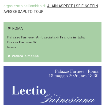
stranieri
organizzato nell'ambito di:
ALAIN ASPECT | SE EINSTEIN
SPETTACOLO DAL VIVO E
AVESSE SAPUTO TOUR
ARTI VISIVE
La festa della musica
Nouveau Grand Tour
ROMA
Exaequa
Operazioni artistiche
Palazzo Farnese | Ambasciata di Francia in Italia
Piazza Farnese 67
CINEMA E AUDIOVISIVO
Roma
Fuori Sala
La Francia al Cinema
Vedere la mappa
Rendez-vous
Residenza XR
LIBRI
"DÉBAT D'IDÉES"
UNIVERSITÀ, RICERCA,
INNOVAZIONE
Studiare in Francia, grazie a
Campus France Italie!