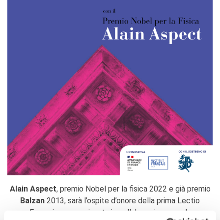
Doppi titoli
Borse di studio e di
ricerca
YEP - Young Entrepreneurs
Programme
CHI SIAMO
Contatti
Organigramma
Lavorare con noi
Appalti pubblici, gare
d'appalto e contratti
SOSTENERE L'INSTITUT
FRANCAIS ITALIA
Le operazioni
Come sostenere
Alain Aspect
, premio Nobel per la fisica 2022 e già premio
I Vantaggi
Balzan
2013, sarà l’ospite d’onore della prima Lectio
I nostri luoghi
Farnesiana, organizzata in collaborazione con la
I contatti