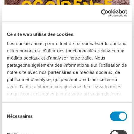
Doppi titoli
Borse di studio e di
ricerca
YEP - Young Entrepreneurs
Programme
Ce site web utilise des cookies.
CHI SIAMO
Les cookies nous permettent de personnaliser le contenu
et les annonces, d'offrir des fonctionnalités relatives aux
Contatti
Da sempre Oriente Occidente è attento al dialogo con la
médias sociaux et d'analyser notre trafic. Nous
Organigramma
scena francese, intrecciando collaborazioni e costruendo
partageons également des informations sur l'utilisation de
Lavorare con noi
nel tempo una relazione di grande fedeltà con coreografi e
notre site avec nos partenaires de médias sociaux, de
Appalti pubblici, gare
artiste che hanno lasciato un segno nel panorama
d'appalto e contratti
publicité et d'analyse, qui peuvent combiner celles-ci
internazionale.
avec d'autres informations que vous leur avez fournies
SOSTENERE L'INSTITUT
ou qu'ils ont collectées lors de votre utilisation de leurs
FRANCAIS ITALIA
Con il sostegno della Fondazione Nuovi Mecenati.
services.
Le operazioni
Come sostenere
Sélection
🎭 Gli appuntamenti francesi in programma:
Nécessaires
I Vantaggi
du
📅 06/09/2025 – 10:30 | Fossato del Castello di Rovereto
I nostri luoghi
consentement
– MITAG Museo Storico Italiano della Guerra
I contatti