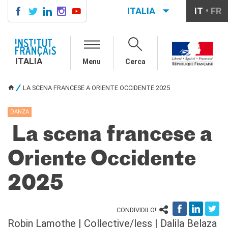
ITALIA
IT
FR
ITALIA
AGENDA
ITALIA
Menu
Cerca
CORSI DI FRANCESE
CERTIFICAZIONI
LA SCENA FRANCESE A ORIENTE OCCIDENTE 2025
UFFICIALI DI LINGUA
TU SEI QUI
FRANCESE
DANZA
Diplomi
Test (TCF, TEF)
La scena francese a
SCUOLA E FORMAZIONE
Oriente Occidente
Contatti
Didattica
2025
Mobilità
Francofonia
Studenti
CONDIVIDILO!
Riconoscimento diplomi
Robin Lamothe | Collective/less | Dalila Belaza