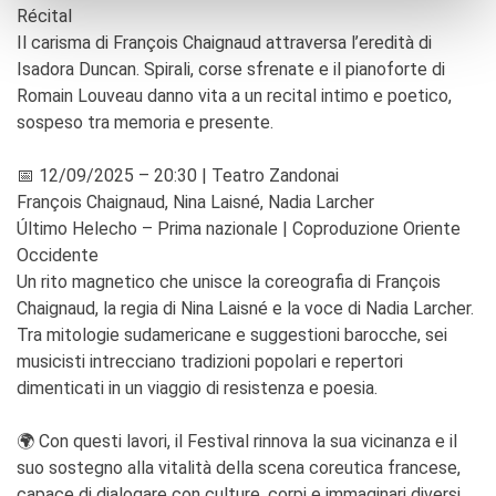
Récital
Il carisma di François Chaignaud attraversa l’eredità di
Isadora Duncan. Spirali, corse sfrenate e il pianoforte di
Romain Louveau danno vita a un recital intimo e poetico,
sospeso tra memoria e presente.
📅 12/09/2025 – 20:30 | Teatro Zandonai
François Chaignaud, Nina Laisné, Nadia Larcher
Último Helecho – Prima nazionale | Coproduzione Oriente
Occidente
Un rito magnetico che unisce la coreografia di François
Chaignaud, la regia di Nina Laisné e la voce di Nadia Larcher.
Tra mitologie sudamericane e suggestioni barocche, sei
musicisti intrecciano tradizioni popolari e repertori
dimenticati in un viaggio di resistenza e poesia.
🌍 Con questi lavori, il Festival rinnova la sua vicinanza e il
suo sostegno alla vitalità della scena coreutica francese,
capace di dialogare con culture, corpi e immaginari diversi.