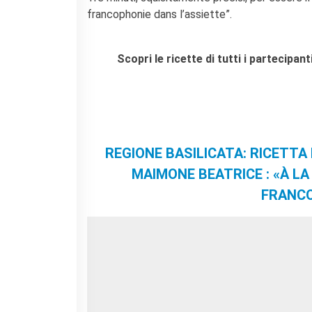
I nostri sostenitori
francophonie dans l’assiette”.
ARCHIVIO
Café dell'innovazione
Scopri le ricette di tutti i partecipan
Dialoghi del Farnese
Farnèse à la page
Festa della musica
Incontro italo-francesi sul
mondo di domani
La Notte delle Idee
REGIONE BASILICATA: RICETTA D
Operazioni artistiche
MAIMONE BEATRICE : «À L
PERCHÉ IMPARARE IL
FRANCO
FRANCESE
CERCA