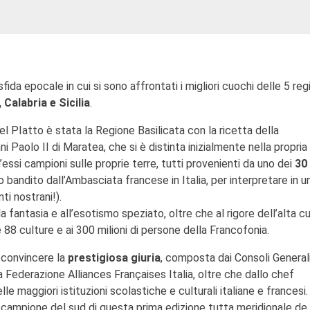
sfida epocale in cui si sono affrontati i migliori cuochi delle 5 reg
 Calabria e Sicilia
.
el PIatto è stata la Regione Basilicata con la ricetta della
Paolo II di Maratea, che si è distinta inizialmente nella propria
’essi campioni sulle proprie terre, tutti provenienti da uno dei
30 
bandito dall’Ambasciata francese in Italia, per interpretare in u
ti nostrani!).
la fantasia e all’esotismo speziato, oltre che al rigore dell’alta c
 88 culture e ai 300 milioni di persone della Francofonia.
 convincere la
prestigiosa giuria
, composta dai Consoli Generali
a Federazione Alliances Françaises Italia, oltre che dallo chef
e maggiori istituzioni scolastiche e culturali italiane e francesi.
l campione del sud di questa prima edizione tutta meridionale de 