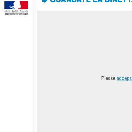
GUARDATE LA DIRETT
SPETTACOLO DAL VIVO E
ARTI VISIVE
La festa della musica
Nouveau Grand Tour
Exaequa
Operazioni artistiche
CINEMA E AUDIOVISIVO
Fuori Sala
La Francia al Cinema
Rendez-vous
Please
accept
Residenza XR
LIBRI
"DÉBAT D'IDÉES"
UNIVERSITÀ, RICERCA,
INNOVAZIONE
Studiare in Francia, grazie a
Campus France Italie!