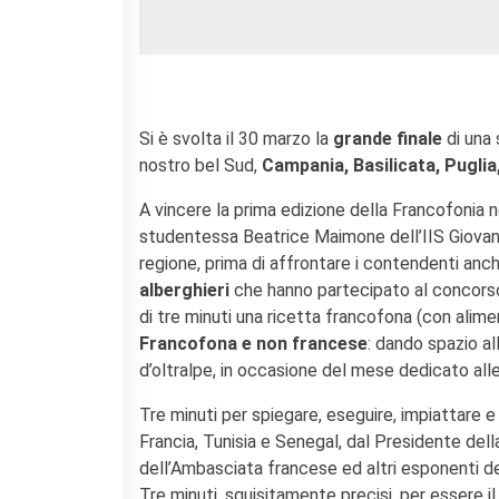
Doppi titoli
Borse di studio e di
ricerca
YEP - Young Entrepreneurs
Programme
Si è svolta il 30 marzo la
grande finale
di una 
CHI SIAMO
nostro bel Sud,
Campania, Basilicata, Puglia,
Contatti
A vincere la prima edizione della Francofonia n
Organigramma
studentessa Beatrice Maimone dell’IIS Giovanni 
Lavorare con noi
regione, prima di affrontare i contendenti anch
Appalti pubblici, gare
d'appalto e contratti
alberghieri
che hanno partecipato al concorso 
di tre minuti una ricetta francofona (con alimen
SOSTENERE L'INSTITUT
Francofona e non francese
: dando spazio al
FRANCAIS ITALIA
d’oltralpe, in occasione del mese dedicato alle
Le operazioni
Come sostenere
Tre minuti per spiegare, eseguire, impiattare e
I Vantaggi
Francia, Tunisia e Senegal, dal Presidente dell
I nostri luoghi
dell’Ambasciata francese ed altri esponenti dell
I contatti
Tre minuti, squisitamente precisi, per essere i