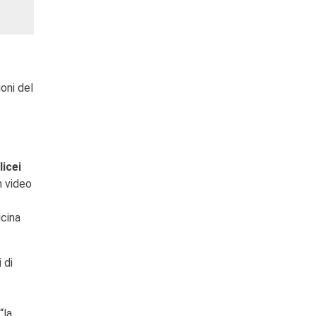
ioni del
licei
n video
ucina
 di
“la