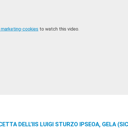
 marketing-cookies
to watch this video.
CETTA DELL’IIS LUIGI STURZO IPSEOA, GELA (SIC