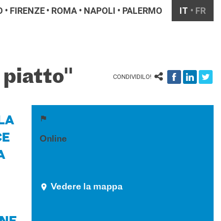
O
FIRENZE
ROMA
NAPOLI
PALERMO
IT
FR
 piatto"
CONDIVIDILO!
LA
CE
Online
A
Vedere la mappa