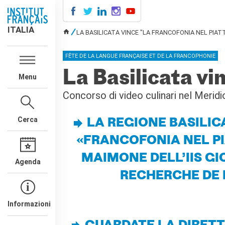
ITALIA
ITALIA
LA BASILICATA VINCE "LA FRANCOFONIA NEL PIAT
TU SEI QUI
AGENDA
FÊTE DE LA LANGUE FRANÇAISE ET DE LA FRANCOPHONIE
CORSI DI FRANCESE
La Basilicata vi
Menu
CERTIFICAZIONI
UFFICIALI DI LINGUA
Concorso di video culinari nel Merid
FRANCESE
Diplomi
Cerca
LA REGIONE BASILIC
Test (TCF, TEF)
«FRANCOFONIA NEL PI
SCUOLA E FORMAZIONE
Contatti
MAIMONE DELL’IIS GI
Agenda
Didattica
RECHERCHE DE
Mobilità
Francofonia
Studenti
Informazioni
Riconoscimento diplomi
stranieri