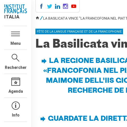
ITALIA
ITALIA
LA BASILICATA VINCE "LA FRANCOFONIA NEL PIAT
VOUS ÊTES ICI
AGENDA
FÊTE DE LA LANGUE FRANÇAISE ET DE LA FRANCOPHONIE
COURS DE FRANÇAIS
La Basilicata vi
Menu
LE MONDE SCOLAIRE
Contatti
Mobilità
LA REGIONE BASILIC
Francofonia
Rechercher
«FRANCOFONIA NEL PI
Studenti
MAIMONE DELL’IIS GI
Formation professionnelle
France-Italie
RECHERCHE DE
Agenda
SPECTACLE VIVANT ET
ARTS VISUELS
La festa della musica
Nouveau Grand Tour
Info
GUARDATE LA DIRETT
Exaequa