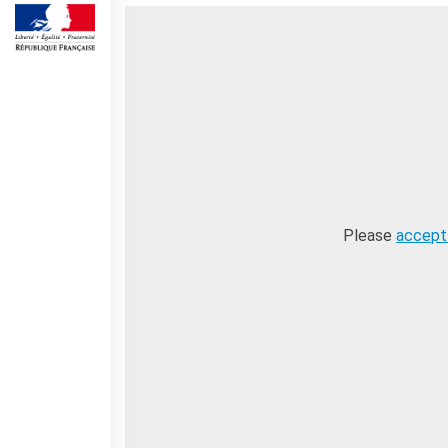
Operazioni artistiche
CINÉMA ET AUDIOVISUEL
Fuori Sala
La Francia al Cinema
Rendez-vous
Residenza XR
LIVRES
DÉBATS D'IDÉES
Please
accept
UNIVERSITÉ, RECHERCHE,
INNOVATION
Étudier en France
Doubles diplômes
Soutien à la recherche et
l'innovation
YEP - Young Entrepreneurs
Programme
QUI SOMMES-NOUS ?