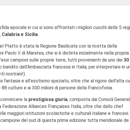
sfida epocale in cui si sono affrontati i migliori cuochi delle 5 reg
 Calabria e Sicilia
.
el PIatto è stata la Regione Basilicata con la ricetta della
Paolo II di Maratea, che si è distinta inizialmente nella propria
’essi campioni sulle proprie terre, tutti provenienti da uno dei
30 
bandito dall’Ambasciata francese in Italia, per interpretare in u
ti nostrani!).
la fantasia e all’esotismo speziato, oltre che al rigore dell’alta c
 88 culture e ai 300 milioni di persone della Francofonia.
 convincere la
prestigiosa giuria
, composta dai Consoli Generali
a Federazione Alliances Françaises Italia, oltre che dallo chef
e maggiori istituzioni scolastiche e culturali italiane e francesi.
l campione del sud di questa prima edizione tutta meridionale de 