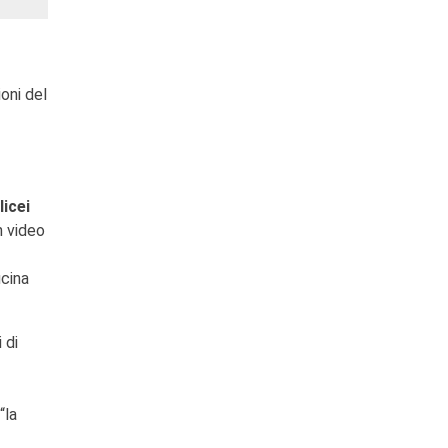
ioni del
licei
n video
ucina
 di
“la