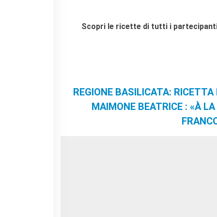
La Notte delle Idee
Operazioni artistiche
Scopri le ricette di tutti i partecipan
PERCHÉ IMPARARE IL
FRANCESE
RECHERCHER
REGIONE BASILICATA: RICETTA D
MAIMONE BEATRICE : «À L
FRANCO