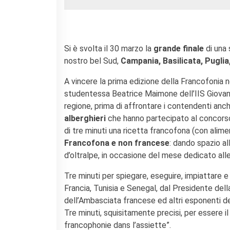
Contacts
Organigramme
Emplois/stages
Marchés Publics
Si è svolta il 30 marzo la
grande finale
di una 
NOS MÉCÈNES
nostro bel Sud,
Campania, Basilicata, Puglia,
Le operazioni
A vincere la prima edizione della Francofonia n
Come sostenere
studentessa Beatrice Maimone dell’IIS Giovanni 
I Vantaggi
regione, prima di affrontare i contendenti anch
I nostri luoghi
alberghieri
che hanno partecipato al concorso 
I contatti
di tre minuti una ricetta francofona (con alimen
I nostri sostenitori
Francofona e non francese
: dando spazio al
ARCHIVES
d’oltralpe, in occasione del mese dedicato alle
Café dell'innovazione
Tre minuti per spiegare, eseguire, impiattare e
Dialoghi del Farnese
Francia, Tunisia e Senegal, dal Presidente dell
Farnèse à la page
dell’Ambasciata francese ed altri esponenti dell
Festa della musica
Tre minuti, squisitamente precisi, per essere i
Incontro italo-francesi sul
mondo di domani
francophonie dans l’assiette”.