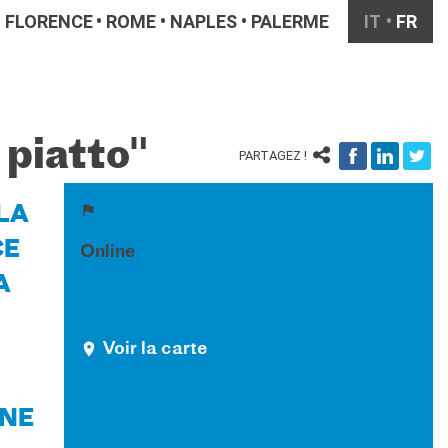
FLORENCE
ROME
NAPLES
PALERME
IT
FR
 piatto"
PARTAGEZ !
LA
CE
Online
A
Voir la carte
ONE