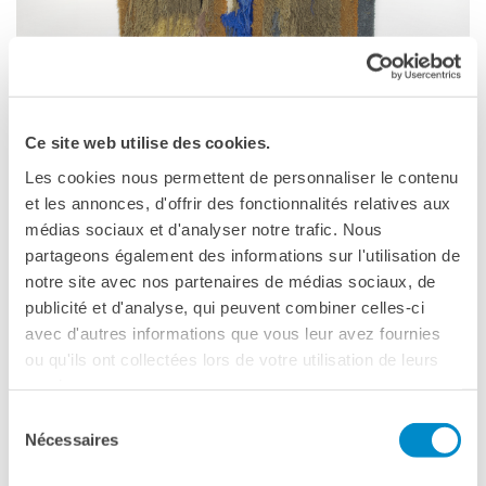
Doppi titoli
Borse di studio e di
ricerca
YEP - Young Entrepreneurs
Programme
Ce site web utilise des cookies.
CHI SIAMO
Les cookies nous permettent de personnaliser le contenu
Contatti
et les annonces, d'offrir des fonctionnalités relatives aux
Organigramma
médias sociaux et d'analyser notre trafic. Nous
Lavorare con noi
partageons également des informations sur l'utilisation de
Appalti pubblici, gare
notre site avec nos partenaires de médias sociaux, de
d'appalto e contratti
publicité et d'analyse, qui peuvent combiner celles-ci
SOSTENERE L'INSTITUT
avec d'autres informations que vous leur avez fournies
FRANCAIS ITALIA
ou qu'ils ont collectées lors de votre utilisation de leurs
Le operazioni
services.
Come sostenere
Sélection
I Vantaggi
Nécessaires
du
I nostri luoghi
consentement
I contatti
Caroline Achaintre,
Cruizer
, 2019, hand-tufted wool; 256 x