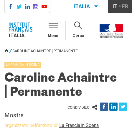
ITALIA
IT
FR
ITALIA
AGENDA
ITALIA
Menu
Cerca
CORSI DI FRANCESE
CERTIFICAZIONI
CAROLINE ACHAINTRE | PERMANENTE
UFFICIALI DI LINGUA
TU SEI QUI
FRANCESE
LA FRANCIA IN SCENA
Diplomi
Test (TCF, TEF)
Caroline Achaintre
SCUOLA E FORMAZIONE
| Permanente
Contatti
Didattica
Mobilità
CONDIVIDILO!
Francofonia
Mostra
Studenti
organizzato nell'ambito di:
La Francia in Scena
Riconoscimento diplomi