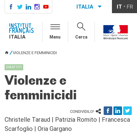
ITALIA
IT
FR
ITALIA
AGENDA
ITALIA
Menu
Cerca
CORSI DI FRANCESE
CERTIFICAZIONI
VIOLENZE E FEMMINICIDI
UFFICIALI DI LINGUA
TU SEI QUI
FRANCESE
DIBATTITI
Diplomi
Test (TCF, TEF)
Violenze e
SCUOLA E FORMAZIONE
femminicidi
Contatti
Didattica
Mobilità
CONDIVIDILO!
Francofonia
Christelle Taraud | Patrizia Romito | Francesca
Studenti
Scarfoglio | Oria Gargano
Riconoscimento diplomi