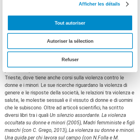
Afficher les détails
Amour
interdit
. Prostituzione, marginalità e colonialismo.
Maghreb 1830-1962 (Payot, 2012
). È inoltre coeditrice di
Sexe & Race & Colonies. La domination des corps du XVe
Tout autoriser
siècle à nos jours (La Découverte, 2018), Sexualités,
identités & corps colonisés (Editions du CNRS, 2019
) e ha
Autoriser la sélection
curato
Féminicides.
Une Histoire Mondiale (La
Découverte
, 2022).
Refuser
Patrizia Romito
è Professoressa di Psicologia sociale
presso il Dipartimento di Studi Umanistici dell’Università di
Trieste, dove tiene anche corsi sulla violenza contro le
donne e i minori. Le sue ricerche riguardano la violenza di
genere e le risposte della società, le relazioni tra violenza e
salute, le molestie sessuali e il vissuto di donne e di uomini
che le subiscono. Oltre ad articoli scientifici, ha scritto
diversi libri tra i quali
Un silenzio assordante. La violenza
occultata su donne e minori (2005), Madri femministe e figli
maschi (con C. Grego, 2013), La violenza su donne e minori.
Una guida per
chi
lavora sul campo (con
N.Folla e M.