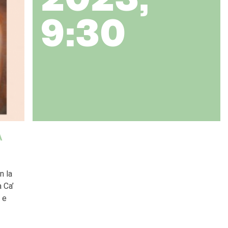
2023,
9:30
A
n la
 Ca’
 e