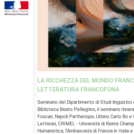
SPETTACOLO DAL VIVO E
ARTI VISIVE
La festa della musica
Nouveau Grand Tour
Exaequa
Operazioni artistiche
CINEMA E AUDIOVISIVO
Fuori Sala
La Francia al Cinema
Rendez-vous
LA RICCHEZZA DEL MONDO FRANC
Residenza XR
LETTERATURA FRANCOFONA
LIBRI
Seminario del Dipartimento di Studi linguistici 
"DÉBAT D'IDÉES"
Biblioteca Beato Pellegrino, il seminario it
UNIVERSITÀ, RICERCA,
Foscari, Napoli Parthenope, Urbino Carlo Bo e P
INNOVAZIONE
Letterari, CRIMEL - Università di Reims Champ
Studiare in Francia, grazie a
Humanistica, l’Ambasciata di Francia in Italia e 
Campus France Italie!