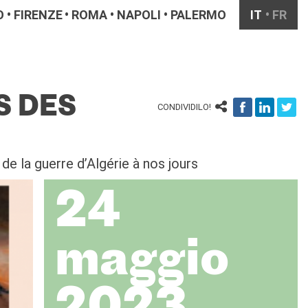
O
FIRENZE
ROMA
NAPOLI
PALERMO
IT
FR
S DES
CONDIVIDILO!
de la guerre d’Algérie à nos jours
24
maggio