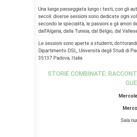
Doppi titoli
Una lunga passeggiata lungo i testi, con gli aut
Borse di studio e di
secoli: diverse sessioni sono dedicate ogni vol
ricerca
secondo le specialità, le passioni e gli amori dei
YEP - Young Entrepreneurs
dall’Algeria, dalla Tunisia, dal Belgio, dal Vall
Programme
CHI SIAMO
Le sessioni sono aperte a studenti, dottorandi,
Contatti
Dipartimento DSL, Università degli Studi di Pa
35137 Padova, Italia.
Organigramma
Lavorare con noi
STORIE COMBINATE: RACCONTA
Appalti pubblici, gare
d'appalto e contratti
GUE
SOSTENERE L'INSTITUT
FRANCAIS ITALIA
Mercole
Le operazioni
Mercol
Come sostenere
I Vantaggi
Sala ri
I nostri luoghi
I contatti