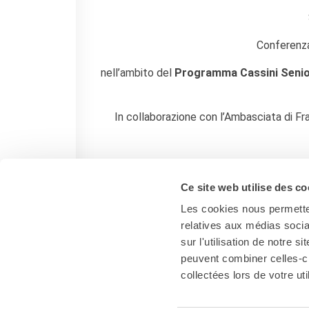
I nostri sostenitori
ARCHIVIO
Conferenza
Café dell'innovazione
Dialoghi del Farnese
nell’ambito del
Programma Cassini Senio
Farnèse à la page
Festa della musica
Incontro italo-francesi sul
In collaborazione con l’Ambasciata di Fra
mondo di domani
La Notte delle Idee
Operazioni artistiche
Ce site web utilise des co
PERCHÉ IMPARARE IL
FRANCESE
Les cookies nous permetten
CERCA
relatives aux médias socia
sur l'utilisation de notre 
peuvent combiner celles-ci
collectées lors de votre uti