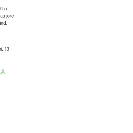
ti i
 autore
iad,
, 13 -
LA