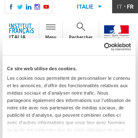
ITALIE
IT
FR
ITALIA
AGENDA
ITALIA
Menu
Rechercher
COURS DE FRANÇAIS
LE MONDE SCOLAIRE
L'INSTITUT FRANÇAIS D'ITALIE REMERCIE SES MÉCÈNES
VOUS ÊTES ICI
Contatti
Mobilità
L'INSTITUT
Ce site web utilise des cookies.
Francofonia
Les cookies nous permettent de personnaliser le contenu
Studenti
FRANÇAIS D'ITALIE
et les annonces, d'offrir des fonctionnalités relatives aux
Formation professionnelle
médias sociaux et d'analyser notre trafic. Nous
France-Italie
REMERCIE SES
partageons également des informations sur l'utilisation de
SPECTACLE VIVANT ET
notre site avec nos partenaires de médias sociaux, de
ARTS VISUELS
MÉCÈNES
publicité et d'analyse, qui peuvent combiner celles-ci
La festa della musica
avec d'autres informations que vous leur avez fournies
Nouveau Grand Tour
ou qu'ils ont collectées lors de votre utilisation de leurs
PARTAGEZ !
Exaequa
services.