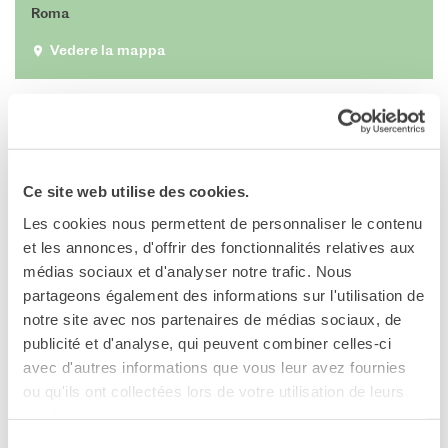
Roma
Doppi titoli
Borse di studio e di
Vedere la mappa
ricerca
YEP - Young Entrepreneurs
EVENTO RINVIATO
Programme
Settimana dei possibili
CHI SIAMO
Agir pour le vivant
Contatti
Ce site web utilise des cookies.
Organigramma
Mercoledì 18 novembre, ore 18:30
Lavorare con noi
Les cookies nous permettent de personnaliser le contenu
Auditorium - Institut français – Centre Saint-Louis
Appalti pubblici, gare
et les annonces, d'offrir des fonctionnalités relatives aux
d'appalto e contratti
médias sociaux et d'analyser notre trafic. Nous
partageons également des informations sur l'utilisation de
SOSTENERE L'INSTITUT
Nelly Pons
, per
Océan plastique. Enquête sur une pollution
FRANCAIS ITALIA
notre site avec nos partenaires de médias sociaux, de
globale
, Actes Sud 2020
Le operazioni
publicité et d'analyse, qui peuvent combiner celles-ci
Come sostenere
avec d'autres informations que vous leur avez fournies
Tra i danni collaterali della nostra civiltà postmoderna, ne
I Vantaggi
ou qu'ils ont collectées lors de votre utilisation de leurs
contiamo uno di cui non si parla abbastanza: l’inquinamento
I nostri luoghi
services.
con la plastica degli oceani. Eppure esistono soluzioni ed è
I contatti
Sélection