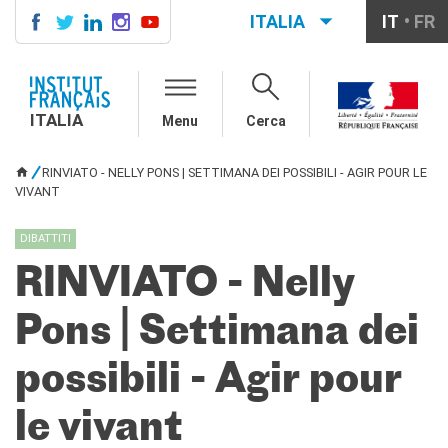
ITALIA
IT
FR
ITALIA
AGENDA
ITALIA
Menu
Cerca
CORSI DI FRANCESE
CERTIFICAZIONI
RINVIATO - NELLY PONS | SETTIMANA DEI POSSIBILI - AGIR POUR LE
UFFICIALI DI LINGUA
TU SEI QUI
VIVANT
FRANCESE
Diplomi
DIBATTITI
Test (TCF, TEF)
RINVIATO - Nelly
SCUOLA E FORMAZIONE
Contatti
Pons | Settimana dei
Didattica
Mobilità
possibili - Agir pour
Francofonia
Studenti
le vivant
Riconoscimento diplomi