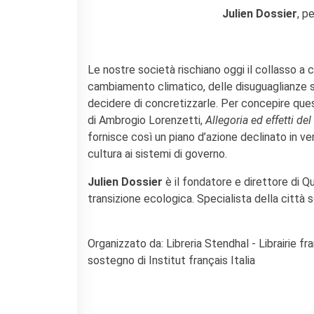
Doppi titoli
Julien Dossier
, p
Borse di studio e di
ricerca
YEP - Young Entrepreneurs
Le nostre società rischiano oggi il collasso a c
Programme
cambiamento climatico, delle disuguaglianze s
CHI SIAMO
decidere di concretizzarle. Per concepire qu
Contatti
di Ambrogio Lorenzetti,
Allegoria ed effetti d
Organigramma
fornisce così un piano d’azione declinato in ven
Lavorare con noi
cultura ai sistemi di governo.
Appalti pubblici, gare
d'appalto e contratti
Julien Dossier
è il fondatore e direttore di Qu
transizione ecologica. Specialista della città
SOSTENERE L'INSTITUT
FRANCAIS ITALIA
Le operazioni
Organizzato da: Libreria Stendhal - Librairie f
Come sostenere
sostegno di Institut français Italia
I Vantaggi
I nostri luoghi
I contatti