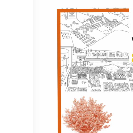
I nostri sostenitori
ARCHIVIO
Café dell'innovazione
Dialoghi del Farnese
Farnèse à la page
Festa della musica
Incontro italo-francesi sul
mondo di domani
La Notte delle Idee
Operazioni artistiche
PERCHÉ IMPARARE IL
FRANCESE
CERCA