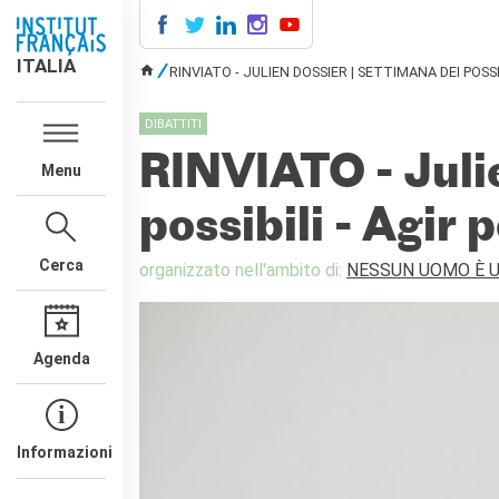
ITALIA
ITALIA
RINVIATO - JULIEN DOSSIER | SETTIMANA DEI POSSI
TU SEI QUI
AGENDA
DIBATTITI
CORSI DI FRANCESE
RINVIATO - Julie
Menu
CERTIFICAZIONI
UFFICIALI DI LINGUA
possibili - Agir 
FRANCESE
Diplomi
Cerca
organizzato nell'ambito di:
NESSUN UOMO È U
Test (TCF, TEF)
SCUOLA E FORMAZIONE
Contatti
Agenda
Didattica
Mobilità
Francofonia
Studenti
Informazioni
Riconoscimento diplomi
stranieri