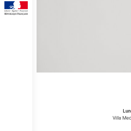
SPETTACOLO DAL VIVO E
ARTI VISIVE
La festa della musica
Nouveau Grand Tour
Exaequa
Operazioni artistiche
CINEMA E AUDIOVISIVO
Fuori Sala
La Francia al Cinema
Rendez-vous
Residenza XR
LIBRI
"DÉBAT D'IDÉES"
Lun
UNIVERSITÀ, RICERCA,
INNOVAZIONE
Villa Me
Studiare in Francia, grazie a
Campus France Italie!