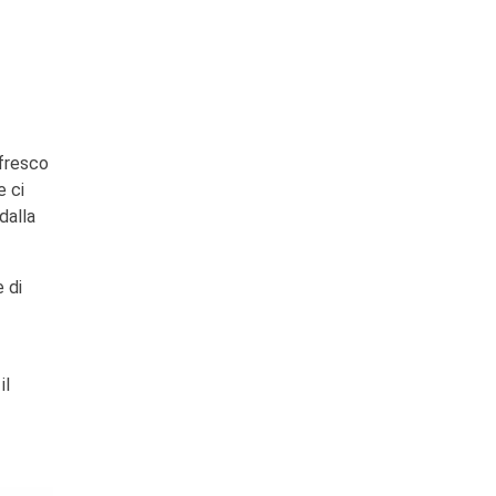
ffresco
e ci
dalla
 di
il