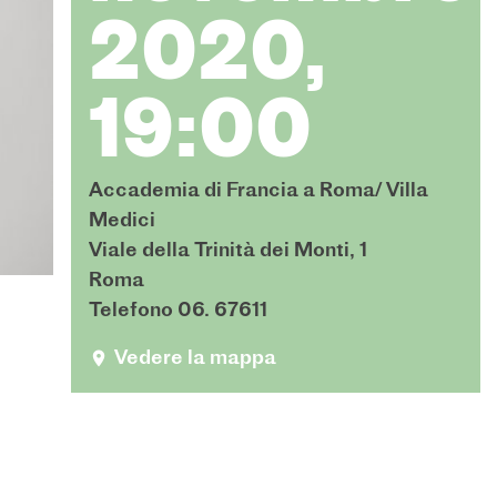
2020,
19:00
Accademia di Francia a Roma/ Villa
Medici
Viale della Trinità dei Monti, 1
Roma
Telefono 06. 67611
Vedere la mappa