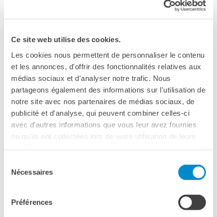
Doppi titoli
19 novembre 2020, 18:30
Borse di studio e di
ricerca
online
Ce site web utilise des cookies.
YEP - Young Entrepreneurs
Programme
Les cookies nous permettent de personnaliser le contenu
et les annonces, d'offrir des fonctionnalités relatives aux
CHI SIAMO
Vedere la mappa
médias sociaux et d'analyser notre trafic. Nous
Contatti
partageons également des informations sur l'utilisation de
Organigramma
EVENTO RINVIATO
notre site avec nos partenaires de médias sociaux, de
Lavorare con noi
publicité et d'analyse, qui peuvent combiner celles-ci
Nell’ambito dei Dialoghi del Farnese
Appalti pubblici, gare
avec d'autres informations que vous leur avez fournies
d'appalto e contratti
19 novembre, ore 18:30
ou qu'ils ont collectées lors de votre utilisation de leurs
Roma - Palazzo Farnese
SOSTENERE L'INSTITUT
services.
FRANCAIS ITALIA
Sélection
Dibattito in presenza (su invito) e in streaming in lingua
Le operazioni
Nécessaires
du
francese e lingua italiana con traduzione simultanea
Come sostenere
consentement
I Vantaggi
I nostri luoghi
Préférences
Jean-François Delfraissy
, Presidente del Comitato
I contatti