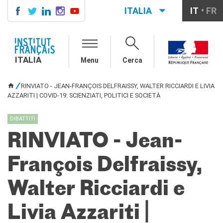
ITALIA
IT
FR
ITALIA
AGENDA
ITALIA
Menu
Cerca
CORSI DI FRANCESE
CERTIFICAZIONI
RINVIATO - JEAN-FRANÇOIS DELFRAISSY, WALTER RICCIARDI E LIVIA
UFFICIALI DI LINGUA
TU SEI QUI
AZZARITI | COVID-19: SCIENZIATI, POLITICI E SOCIETÀ
FRANCESE
Diplomi
DIBATTITI
Test (TCF, TEF)
RINVIATO - Jean-
SCUOLA E FORMAZIONE
Contatti
François Delfraissy,
Didattica
Mobilità
Walter Ricciardi e
Francofonia
Studenti
Livia Azzariti |
Riconoscimento diplomi