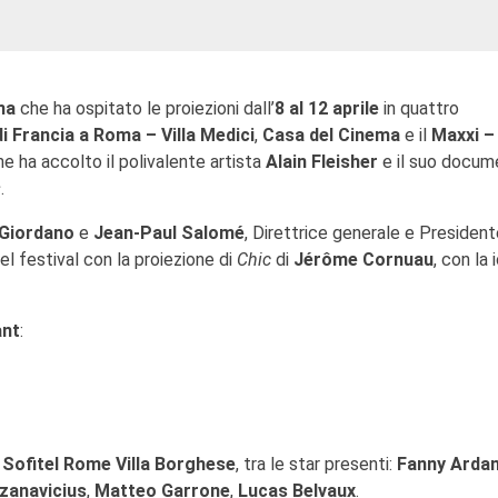
ma
che ha ospitato le proiezioni dall’
8 al 12 aprile
in quattro
 Francia a Roma – Villa Medici
,
Casa del Cinema
e il
Maxxi –
e ha accolto il polivalente artista
Alain Fleisher
e il suo docum
s
.
 Giordano
e
Jean-Paul Salomé
, Direttrice generale e President
el festival con la proiezione di
Chic
di
Jérôme Cornuau
, con la 
ant
:
l
Sofitel Rome Villa Borghese
, tra le star presenti:
Fanny Arda
zanavicius
,
Matteo Garrone
,
Lucas Belvaux
.