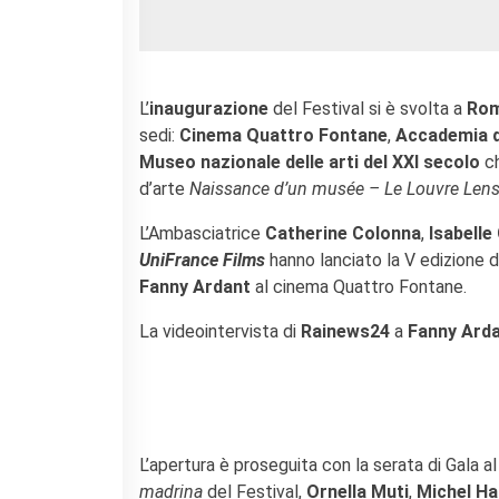
L’
inaugurazione
del Festival si è svolta a
Ro
sedi:
Cinema Quattro Fontane
,
Accademia di
Museo nazionale delle arti del XXI secolo
ch
d’arte
Naissance d’un musée – Le Louvre Len
L’Ambasciatrice
Catherine Colonna
,
Isabelle
UniFrance Films
hanno lanciato la V edizione d
Fanny Ardant
al cinema Quattro Fontane.
La videointervista di
Rainews24
a
Fanny Ard
L’apertura è proseguita con la serata di Gala a
madrina
del Festival,
Ornella Muti
,
Michel Ha