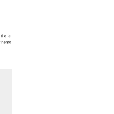
ti e le
 cinema