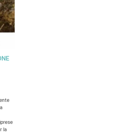
ONE
mente
na
riprese
r la