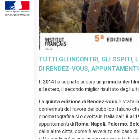
SPETTACOLO DAL VIVO E
ARTI VISIVE
La festa della musica
Nouveau Grand Tour
Exaequa
Operazioni artistiche
CINEMA E AUDIOVISIVO
TUTTI GLI INCONTRI, GLI OSPITI, 
Fuori Sala
DI
RENDEZ-VOUS, APPUNTAMENTO
La Francia al Cinema
Rendez-vous
Il
2014
ha segnato ancora un
primato dei fil
Residenza XR
all’estero, il secondo miglior risultato degli ul
LIBRI
La
quinta edizione di Rendez-vous
è stata i
confermati dal favore del pubblico italiano c
"DÉBAT D'IDÉES"
cinematografica si è svolta in Italia dall’
8 al 1
UNIVERSITÀ, RICERCA,
appuntamenti di
Roma
,
Napoli
,
Palermo
,
Bol
INNOVAZIONE
dalle altre città, come è avvenuto nel caso di
Studiare in Francia, grazie a
Campus France Italie!
città pugliese) hanno invece organizzato la pr