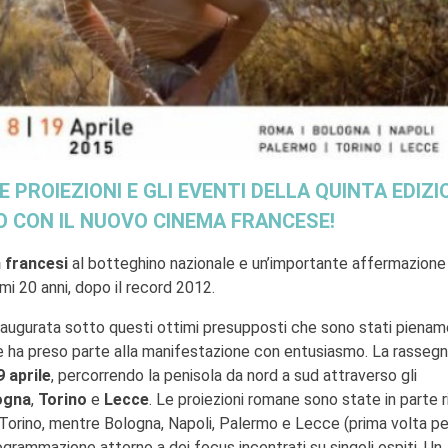
LE PROIEZIONI E GLI EVENTI DELLA QUINTA EDIZI
 CON IL NUOVO CINEMA FRANCESE
!
m francesi
al botteghino nazionale e un’importante affermazione
timi 20 anni, dopo il record 2012.
naugurata sotto questi ottimi presupposti che sono stati piena
he ha preso parte alla manifestazione con entusiasmo. La rasseg
9 aprile
, percorrendo la penisola da nord a sud attraverso gli
ogna
,
Torino
e
Lecce
. Le proiezioni romane sono state in parte 
 Torino, mentre Bologna, Napoli, Palermo e Lecce (prima volta pe
ogrammazione attorno a dei focus incentrati su singoli ospiti. Un