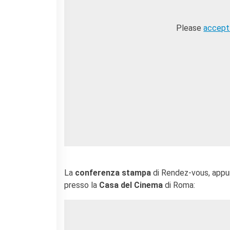
I nostri sostenitori
ARCHIVIO
Please
accept
Café dell'innovazione
Dialoghi del Farnese
Farnèse à la page
Festa della musica
Incontro italo-francesi sul
mondo di domani
La Notte delle Idee
Operazioni artistiche
PERCHÉ IMPARARE IL
FRANCESE
CERCA
La
conferenza stampa
di Rendez-vous, appu
presso la
Casa del Cinema
di Roma: