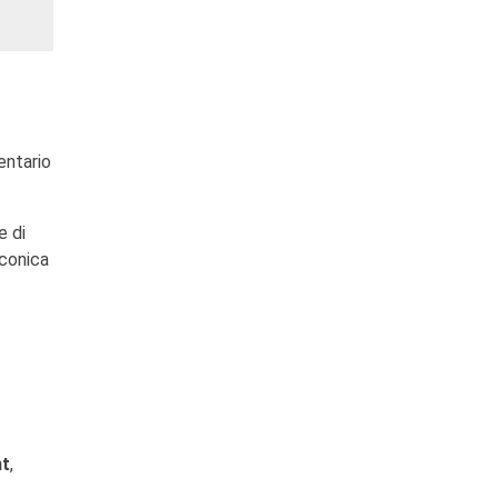
entario
e di
iconica
nt
,