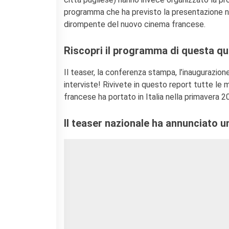
Doppi titoli
programma che ha previsto la presentazione nel
Borse di studio e di
dirompente del nuovo cinema francese.
ricerca
YEP - Young Entrepreneurs
Riscopri il programma di questa qu
Programme
CHI SIAMO
Il teaser, la conferenza stampa, l’inaugurazione e 
Contatti
interviste! Rivivete in questo report tutte 
francese ha portato in Italia nella primavera 2
Organigramma
Lavorare con noi
Il
teaser nazionale
ha annunciato un
Appalti pubblici, gare
d'appalto e contratti
SOSTENERE L'INSTITUT
FRANCAIS ITALIA
Le operazioni
Come sostenere
I Vantaggi
I nostri luoghi
I contatti