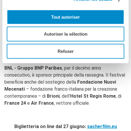
lungometraggio di un cineasta amatissimo in Italia:
ARNAUD DESPLECHIN
, cui il festival, appena due anni fa,
ha dedicato un focus speciale e che sarà a Roma per
Tout autoriser
incontrare il pubblico e la stampa.
Iniziativa dell’
Ambasciata di Francia in Italia
, la
Autoriser la sélection
manifestazione è realizzata dall’
Institut français Italia
,
con la collaborazione di
UniFrance
. Il responsabile del
Refuser
progetto è
Benoît Blanchard
e la direzione artistica è
affidata a
Vanessa Tonnini.
BNL - Gruppo BNP Paribas
, per il decimo anno
consecutivo, è sponsor principale della rassegna. Il festival
beneficia anche del sostegno della
Fondazione Nuovi
Mecenati
– fondazione franco-italiana per la creazione
contemporanea – di
Brioni
, dell’
Hotel St Regis Rome
, di
France 24
e
Air France
, vettore ufficiale.
Biglietteria on line dal 27 giugno:
sacherfilm.eu