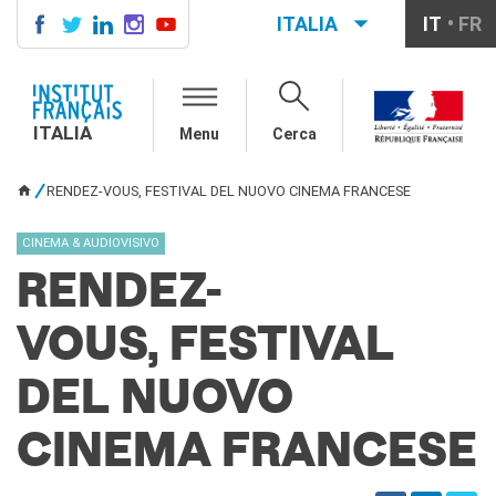
ITALIA
IT
FR
ITALIA
AGENDA
ITALIA
Menu
Cerca
CORSI DI FRANCESE
CERTIFICAZIONI
RENDEZ-VOUS, FESTIVAL DEL NUOVO CINEMA FRANCESE
UFFICIALI DI LINGUA
TU SEI QUI
FRANCESE
CINEMA & AUDIOVISIVO
Diplomi
Test (TCF, TEF)
RENDEZ-
SCUOLA E FORMAZIONE
VOUS, FESTIVAL
Contatti
Didattica
DEL NUOVO
Mobilità
Francofonia
CINEMA FRANCESE
Studenti
Riconoscimento diplomi