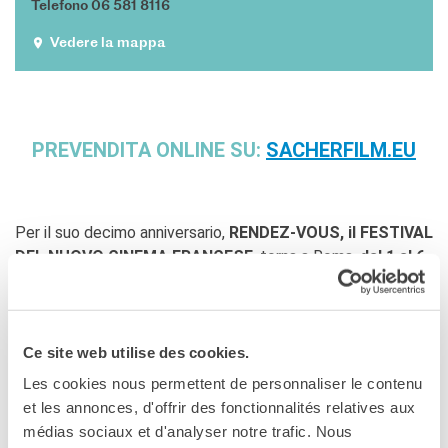
Telefono 06 581 8116
Doppi titoli
Vedere la mappa
Borse di studio e di
ricerca
YEP - Young Entrepreneurs
Programme
CHI SIAMO
PREVENDITA ONLINE SU:
SACHERFILM.EU
Contatti
Organigramma
Lavorare con noi
Per il suo decimo anniversario,
RENDEZ-VOUS, il FESTIVAL
Appalti pubblici, gare
DEL NUOVO CINEMA FRANCESE
, torna a Roma,
dal 1 al 6
d'appalto e contratti
luglio 2020.
SOSTENERE L'INSTITUT
FRANCAIS ITALIA
In seguito alla sospensione della manifestazione, avvenuta i
Le operazioni
primi di marzo, il festival esclusivo dedicato al cinema
Ce site web utilise des cookies.
Come sostenere
francese, torna in una veste speciale «
en plein air
», nella
Les cookies nous permettent de personnaliser le contenu
I Vantaggi
splendida cornice dell’
Arena Nuovo Sacher
.
et les annonces, d'offrir des fonctionnalités relatives aux
I nostri luoghi
In attesa che la normalità riprenda il suo corso, ci è
médias sociaux et d'analyser notre trafic. Nous
I contatti