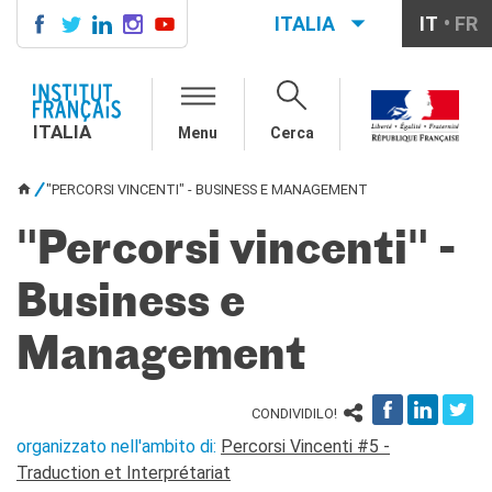
ITALIA
IT
FR
ITALIA
AGENDA
ITALIA
Menu
Cerca
CORSI DI FRANCESE
CERTIFICAZIONI
"PERCORSI VINCENTI" - BUSINESS E MANAGEMENT
UFFICIALI DI LINGUA
TU SEI QUI
FRANCESE
"Percorsi vincenti" -
Diplomi
Test (TCF, TEF)
Business e
SCUOLA E FORMAZIONE
Contatti
Management
Didattica
Mobilità
CONDIVIDILO!
Francofonia
organizzato nell'ambito di:
Percorsi Vincenti #5 -
Studenti
Traduction et Interprétariat
Riconoscimento diplomi