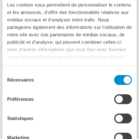
Les cookies nous permettent de personnaliser le contenu
Milan
Linda Marchetti.
et les annonces, d'offrir des fonctionnalités relatives aux
I percorsi di studio binazionali italo-francesi sono un grande
médias sociaux et d'analyser notre trafic. Nous
vantaggio per le carriere nel settore Business e
partageons également des informations sur l'utilisation de
Management! Scoprite le testimonianze dei nostri ospiti e
notre site avec nos partenaires de médias sociaux, de
fate loro le vostre domande in diretta.
publicité et d'analyse, qui peuvent combiner celles-ci
avec d'autres informations que vous leur avez fournies
ou qu'ils ont collectées lors de votre utilisation de leurs
services.
Sélection
Nécessaires
du
Anna Anastasopoulos
, responsabile del team Surface
consentement
Sales presso Microsoft, Milano. Alumni del liceo francese
Préférences
internazionale Jean Giono di Torino, ha anche studiato
all’Università di Pavia e all’Istituto Europeo di Design.
Statistiques
Alessandra
Benevolo
è, dal 2010, Direttrice delle Risorse
Umane di Ipsen Italia a Milano per il Gruppo Ipsen, biotech
francese che opera in Oncologia, Neuroscienze e Malattie
Marketing