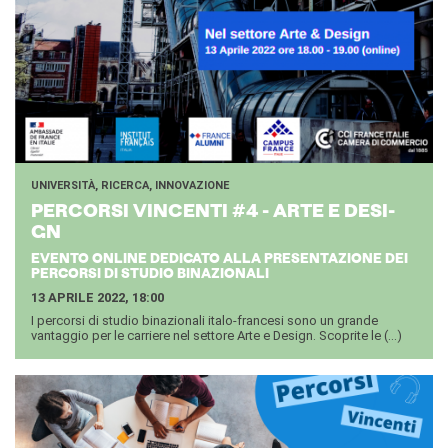
UNIVERSITÀ, RICERCA, INNOVAZIONE
PER­COR­SI VIN­CEN­TI #4 - ARTE E DE­SI­
GN
EVENTO ONLINE DEDICATO ALLA PRESENTAZIONE DEI
PERCORSI DI STUDIO BINAZIONALI
13 APRILE 2022, 18:00
I percorsi di studio binazionali italo-francesi sono un grande
vantaggio per le carriere nel settore Arte e Design. Scoprite le (...)