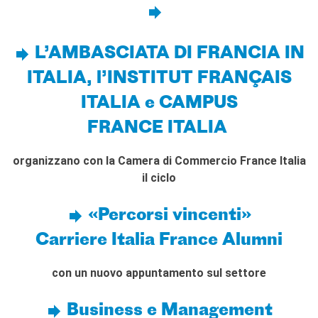
I nostri sostenitori
ARCHIVIO
L’AMBASCIATA DI FRANCIA IN
Café dell'innovazione
Dialoghi del Farnese
ITALIA, l’INSTITUT FRANÇAIS
Farnèse à la page
ITALIA e CAMPUS
Festa della musica
Incontro italo-francesi sul
FRANCE ITALIA
mondo di domani
La Notte delle Idee
organizzano con la Camera di Commercio France Italia
Operazioni artistiche
il ciclo
PERCHÉ IMPARARE IL
FRANCESE
«Percorsi vincenti»
CERCA
Carriere Italia France Alumni
con un nuovo appuntamento sul settore
Business e Management