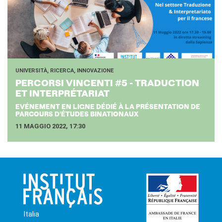
UNIVERSITÀ, RICERCA, INNOVAZIONE
PER­COR­SI VIN­CEN­TI #5 - TRA­DUC­TION
ET IN­TER­PRÉTA­RIAT
EVÉNEMENT EN LIGNE DÉDIÉ À LA PRÉSENTATION DE
PARCOURS D'ÉTUDES BINATIONAUX
11 MAGGIO 2022, 17:30
Italia