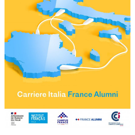
Doppi titoli
Borse di studio e di
ricerca
YEP - Young Entrepreneurs
Programme
CHI SIAMO
Contatti
Organigramma
Lavorare con noi
Appalti pubblici, gare
d'appalto e contratti
SOSTENERE L'INSTITUT
FRANCAIS ITALIA
Le operazioni
Come sostenere
I Vantaggi
I nostri luoghi
I contatti