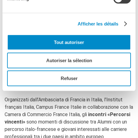
Rare. È membro della CCI France Italie, per la quale è
Mentor nel progetto “Inspiring Women”.
Erika Carlotta Ferlini
, Business Development Manager per
Afficher les détails
Amazon Pay. È laureata del doppio titolo di magistrale
italo-francese fra l’Università Bocconi e la Grande École di
Tout autoriser
commercio ESCP Europe.
Elvina Finzi
, Direttrice global business development di
Autoriser la sélection
Luxottica, ex studentessa del doppio titolo italo-francese
fra il Politecnico di Milano e l’ENSTA (Ecole nationale
Refuser
supérieure de techniques avancées) - Institut
Polytechnique di Parigi.»
Organizzati dall’Ambasciata di Francia in Italia, l’Institut
français Italia, Campus France Italie in collaborazione con la
Camera di Commercio France Italia, gli
incontri «Percorsi
vincenti»
sono momenti di discussione tra Alumni con un
percorso italo-francese e giovani interessati alle carriere
professionali tra i due paesi in ambito europeo.