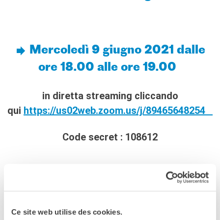
Mercoledì 9 giugno 2021 dalle
ore 18.00 alle ore 19.00
in diretta streaming cliccando
qui
https://us02web.zoom.us/j/89465648254
Code secret : 108612
Con la partecipazione dell’Ambasciatore di Francia in
Italia,
Christian Masset
, della dott.ssa
Cécile Bourland
,
amministratore delegato della Camera di Commercio
Ce site web utilise des cookies.
Francia Italia, e della direttrice dell’Institut français