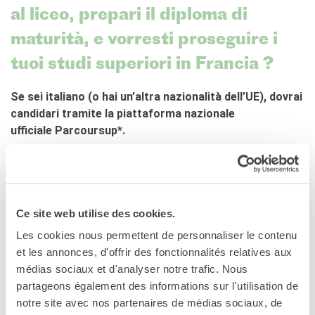
al liceo, prepari il diploma di
Doppi titoli
Borse di studio e di
maturità, e vorresti proseguire i
ricerca
tuoi studi superiori in Francia ?
YEP - Young Entrepreneurs
Programme
Se sei italiano (o hai un’altra nazionalità dell’UE), dovrai
CHI SIAMO
candidari tramite la piattaforma nazionale
Contatti
ufficiale Parcoursup*.
Organigramma
Lavorare con noi
Appalti pubblici, gare
d'appalto e contratti
Parcoursup
è la piattaforma digitale utilizzata in Francia
per gestire le candidature al primo anno post-diploma di
SOSTENERE L'INSTITUT
Ce site web utilise des cookies.
maturità (nelle università, istituti tecnici, e altri
FRANCAIS ITALIA
Les cookies nous permettent de personnaliser le contenu
programmi di istruzione superiore).
Le operazioni
et les annonces, d'offrir des fonctionnalités relatives aux
Come sostenere
La sessione informativa del 27 gennaio 2025 ha lo
médias sociaux et d'analyser notre trafic. Nous
I Vantaggi
scopo di presentare il funzionamento della piattaforma
partageons également des informations sur l'utilisation de
I nostri luoghi
Parcoursup, spiegare come preparare le candidature, e
notre site avec nos partenaires de médias sociaux, de
I contatti
dare consigli pratici a chi ha studiato al liceo in Italia per