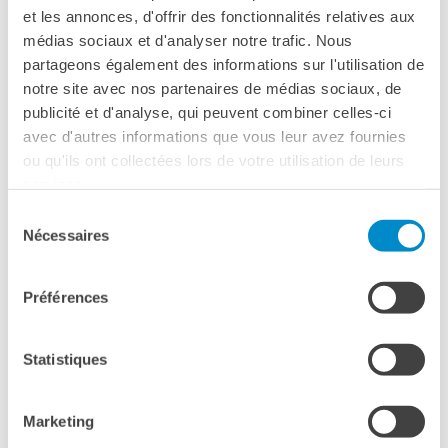
stranieri
CONDIVIDILO!
et les annonces, d'offrir des fonctionnalités relatives aux
(Mathieu Schwartz, Christian Twente) - 90 min
SPETTACOLO DAL VIVO E
médias sociaux et d'analyser notre trafic. Nous
ARTI VISIVE
partageons également des informations sur l'utilisation de
La festa della musica
notre site avec nos partenaires de médias sociaux, de
RIASSUNTO
Nouveau Grand Tour
publicité et d'analyse, qui peuvent combiner celles-ci
Exaequa
avec d'autres informations que vous leur avez fournies
Operazioni artistiche
ou qu'ils ont collectées lors de votre utilisation de leurs
Napoleone vs Metternich,
services.
CINEMA E AUDIOVISIVO
l’inizio della fine» racconta la
Sélection
Fuori Sala
sconfitta la sconfitta nella
Nécessaires
du
La Francia al Cinema
campagna di Russia e la
consentement
Rendez-vous
conseguente crisi dell’impero di
Residenza XR
Préférences
Napoleone. Clément de
LIBRI
Metternich sa che Napoleone
utilizzerà tutte le sue abilità
"DÉBAT D'IDÉES"
Statistiques
strategiche e diplomatiche. Dai
UNIVERSITÀ, RICERCA,
loro colloqui dipenderanno le
INNOVAZIONE
Marketing
sorti del Vecchio Continente.
Studiare in Francia, grazie a
Campus France Italie!