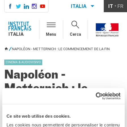
ITALIA
IT
FR
ITALIA
AGENDA
ITALIA
Menu
Cerca
CORSI DI FRANCESE
CERTIFICAZIONI
NAPOLÉON - METTERNICH : LE COMMENCEMENT DE LA FIN
UFFICIALI DI LINGUA
TU SEI QUI
FRANCESE
CINEMA & AUDIOVISIVO
Diplomi
Test (TCF, TEF)
Napoléon -
SCUOLA E FORMAZIONE
Metternich : le
Contatti
Didattica
commencement de
Mobilità
Francofonia
la fin
Studenti
Ce site web utilise des cookies.
Riconoscimento diplomi
Les cookies nous permettent de personnaliser le contenu