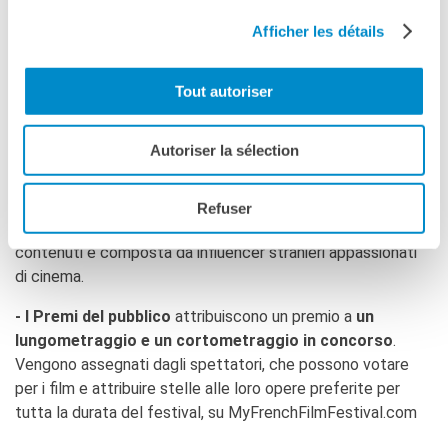
Alla fine del festival, saranno attribuiti numerosi premi :
Afficher les détails
- Il Gran Premio della Giuria
premia un
lungometraggio in
concorso
. La Giuria internazionale è composta da registi e
Tout autoriser
attori provenienti da tutto il mondo.
- Il Premio della stampa internazionale
ricompensa
Autoriser la sélection
un
lungometraggio in concorso.
- Il Premio dei creatori di contenuti
premia
un
Refuser
cortometraggio in concorso.
La giuria dei creatori di
contenuti è composta da influencer stranieri appassionati
di cinema.
- I Premi del pubblico
attribuiscono un premio a
un
lungometraggio e un cortometraggio in concorso
.
Vengono assegnati dagli spettatori, che possono votare
per i film e attribuire stelle alle loro opere preferite per
tutta la durata del festival, su MyFrenchFilmFestival.com