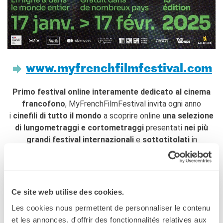
I nostri sostenitori
ARCHIVIO
Café dell'innovazione
Dialoghi del Farnese
Farnèse à la page
www.myfrenchfilmfestival.com
Festa della musica
Incontro italo-francesi sul
Primo festival online interamente dedicato al cinema
mondo di domani
francofono
, MyFrenchFilmFestival invita ogni anno
La Notte delle Idee
i
cinefili di tutto il mondo
a scoprire online
una selezione
Operazioni artistiche
di lungometraggi e cortometraggi
presentati
nei più
PERCHÉ IMPARARE IL
grandi festival internazionali
e
sottotitolati
in
FRANCESE
molte lingue.
CERCA
Quando?
Ce site web utilise des cookies.
Dal
17 gennaio al 17 febbraio 2025
Les cookies nous permettent de personnaliser le contenu
et les annonces, d'offrir des fonctionnalités relatives aux