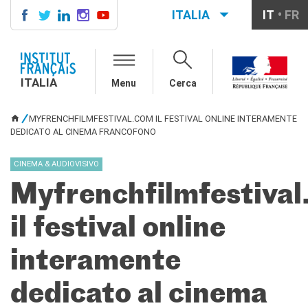
ITALIA
IT
FR
ITALIA
AGENDA
ITALIA
Menu
Cerca
CORSI DI FRANCESE
CERTIFICAZIONI
MYFRENCHFILMFESTIVAL.COM IL FESTIVAL ONLINE INTERAMENTE
UFFICIALI DI LINGUA
TU SEI QUI
DEDICATO AL CINEMA FRANCOFONO
FRANCESE
Diplomi
CINEMA & AUDIOVISIVO
Test (TCF, TEF)
Myfrenchfilmfestiva
SCUOLA E FORMAZIONE
Contatti
il festival online
Didattica
Mobilità
interamente
Francofonia
Studenti
dedicato al cinema
Riconoscimento diplomi