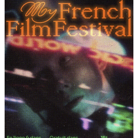
Doppi titoli
Borse di studio e di
ricerca
YEP - Young Entrepreneurs
Programme
CHI SIAMO
Contatti
Organigramma
Lavorare con noi
Appalti pubblici, gare
d'appalto e contratti
SOSTENERE L'INSTITUT
FRANCAIS ITALIA
Le operazioni
Come sostenere
I Vantaggi
I nostri luoghi
I contatti