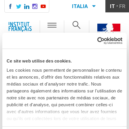
ITALIA
IT
FR
ITALIA
AGENDA
ITALIA
Menu
Cerca
CORSI DI FRANCESE
CERTIFICAZIONI
LE SENILI DI FRANCESCO PETRARCA
UFFICIALI DI LINGUA
TU SEI QUI
FRANCESE
Ce site web utilise des cookies.
DIBATTITI
Diplomi
Les cookies nous permettent de personnaliser le contenu
Test (TCF, TEF)
Le senili di
et les annonces, d'offrir des fonctionnalités relatives aux
SCUOLA E FORMAZIONE
médias sociaux et d'analyser notre trafic. Nous
Francesco Petrarca
Contatti
partageons également des informations sur l'utilisation de
Didattica
notre site avec nos partenaires de médias sociaux, de
Mobilità
publicité et d'analyse, qui peuvent combiner celles-ci
CONDIVIDILO!
Francofonia
avec d'autres informations que vous leur avez fournies
Testo, contesti, destinari
Studenti
ou qu'ils ont collectées lors de votre utilisation de leurs
organizzato nell'ambito di:
Giornate di studio
Riconoscimento diplomi
services.