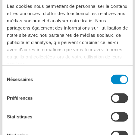
stranieri
Les cookies nous permettent de personnaliser le contenu
SPETTACOLO DAL VIVO E
et les annonces, d'offrir des fonctionnalités relatives aux
In questa sezione
ARTI VISIVE
médias sociaux et d'analyser notre trafic. Nous
La festa della musica
partageons également des informations sur l'utilisation de
Nouveau Grand Tour
notre site avec nos partenaires de médias sociaux, de
Exaequa
LINGUA FRANCESE
publicité et d'analyse, qui peuvent combiner celles-ci
Operazioni artistiche
AC­CE­DE­RE AL CA­TA­LO­GO ON­LI­NE
avec d'autres informations que vous leur avez fournies
Vorresti consultare o prendere in prestito un documento? Scopri
ou qu'ils ont collectées lors de votre utilisation de leurs
CINEMA E AUDIOVISIVO
come accedere ai riferimenti e disponibilità di un'opera grazie alla
services.
rete delle mediateche degli Instituts français in Italia!
Fuori Sala
La Francia al Cinema
Sélection
Nécessaires
Rendez-vous
du
Residenza XR
consentement
Préférences
LIBRI
"DÉBAT D'IDÉES"
Statistiques
UNIVERSITÀ, RICERCA,
INNOVAZIONE
Studiare in Francia, grazie a
Campus France Italie!