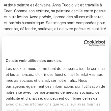
Artiste peintre et écrivaine, Anna Tuccio vit et travaille à
Doppi titoli
Caen. Comme son écriture, sa peinture oscille entre poésie
Borse di studio e di
ricerca
et autofiction. Avec poésie, il prend des allures militantes,
YEP - Young Entrepreneurs
et parfois humoristique. Ses images sont composées pour
Programme
raconter, défendre, soulever, et ce avec poésie et subtilité.
CHI SIAMO
La pittrice e scrittrice Anna Tuccio vive e lavora a Caen.
Contatti
Come la sua scrittura, la sua pittura oscilla tra poesia e
Organigramma
autofiction. Con la poesia, assume toni militanti e talvolta
Lavorare con noi
umoristici. Le sue immagini sono composte per raccontare,
Appalti pubblici, gare
Ce site web utilise des cookies.
difendere, sollevare, con poesia e sottigliezza.
d'appalto e contratti
Les cookies nous permettent de personnaliser le contenu
SOSTENERE L'INSTITUT
et les annonces, d'offrir des fonctionnalités relatives aux
FRANCAIS ITALIA
médias sociaux et d'analyser notre trafic. Nous
Le operazioni
partageons également des informations sur l'utilisation de
PIANOBI
Come sostenere
notre site avec nos partenaires de médias sociaux, de
I Vantaggi
Pianobi, ouvert en juin 2021, est un projet artistique de
publicité et d'analyse, qui peuvent combiner celles-ci
I nostri luoghi
forme expérimentale, collaborative et transversale, fondé
avec d'autres informations que vous leur avez fournies
I contatti
par Isabella Vitale, historienne de l’art et
ou qu'ils ont collectées lors de votre utilisation de leurs