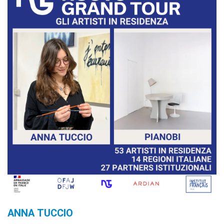
stranieri
SPETTACOLO DAL VIVO E
ARTI VISIVE
La festa della musica
Nouveau Grand Tour
Exaequa
Operazioni artistiche
CINEMA E AUDIOVISIVO
Fuori Sala
La Francia al Cinema
Rendez-vous
Residenza XR
LIBRI
"DÉBAT D'IDÉES"
UNIVERSITÀ, RICERCA,
INNOVAZIONE
ANNA TUCCIO
Studiare in Francia, grazie a
Campus France Italie!