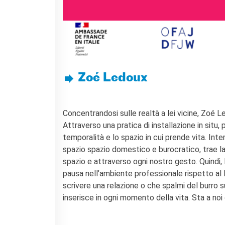
Doppi titoli
Borse di studio e di
ricerca
YEP - Young Entrepreneurs
Programme
CHI SIAMO
Zoé Ledoux
Contatti
Organigramma
Lavorare con noi
Concentrandosi sulle realtà a lei vicine, Zoé Le
Appalti pubblici, gare
Attraverso una pratica di installazione in situ, 
d'appalto e contratti
temporalità e lo spazio in cui prende vita. Inte
SOSTENERE L'INSTITUT
spazio spazio domestico e burocratico, trae la 
FRANCAIS ITALIA
spazio e attraverso ogni nostro gesto. Quindi, l
Le operazioni
pausa nell’ambiente professionale rispetto al 
Come sostenere
scrivere una relazione o che spalmi del burro s
I Vantaggi
inserisce in ogni momento della vita. Sta a noi 
I nostri luoghi
I contatti