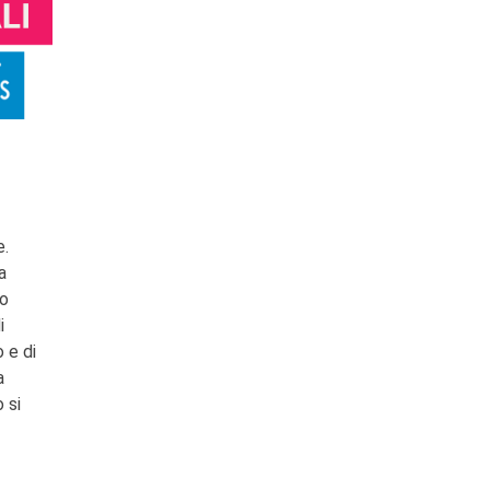
e.
a
lo
i
 e di
a
 si