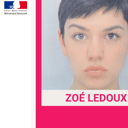
SPETTACOLO DAL VIVO E
ARTI VISIVE
La festa della musica
Nouveau Grand Tour
Exaequa
Operazioni artistiche
CINEMA E AUDIOVISIVO
Fuori Sala
La Francia al Cinema
Rendez-vous
Residenza XR
LIBRI
"DÉBAT D'IDÉES"
UNIVERSITÀ, RICERCA,
INNOVAZIONE
Studiare in Francia, grazie a
Campus France Italie!