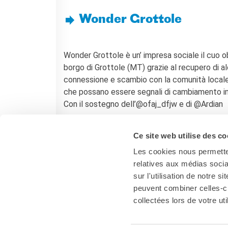
I nostri sostenitori
Wonder Grottole
ARCHIVIO
Café dell'innovazione
Dialoghi del Farnese
Wonder Grottole è un’ impresa sociale il cuo ob
Farnèse à la page
borgo di Grottole (MT) grazie al recupero di alc
Festa della musica
connessione e scambio con la comunità locale, 
Incontro italo-francesi sul
che possano essere segnali di cambiamento in g
mondo di domani
Con il sostegno dell’@ofaj_dfjw e di @Ardian
La Notte delle Idee
Operazioni artistiche
Ce site web utilise des co
PERCHÉ IMPARARE IL
FRANCESE
Les cookies nous permetten
relatives aux médias socia
CERCA
sur l'utilisation de notre 
peuvent combiner celles-ci
collectées lors de votre uti
Italia