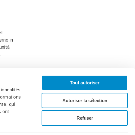
el
erno in
unità
.
Tout autoriser
ionnalités
formations
Autoriser la sélection
yse, qui
s ont
Iscriviti alla newsletter
Refuser