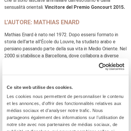
che si sono lasciate ammaliare dall’esotismo e dalla
Doppi titoli
sensualità orientali.
Vincitore del Premio Goncourt 2015.
Borse di studio e di
ricerca
L’AUTORE: MATHIAS ENARD
YEP - Young Entrepreneurs
Programme
Mathias
Enard è nato nel 1972. Dopo essersi formato in
storia dell’arte all’École du Louvre, ha studiato arabo e
CHI SIAMO
persiano passando parte della sua vita in Medio Oriente. Nel
Contatti
2000 si stabilisce a Barcellona, dove collabora a diverse
Organigramma
riviste culturali. Fra le sue opere tradotte in italiano
Lavorare con noi
ricordiamo Breviario per Aspiranti terroristi, Zona, Parlami di
Appalti pubblici, gare
d'appalto e contratti
battaglie, di re e di elefanti, Via dei ladri. Con Bussola ha
vinto il premio Goncourt e il Von Rezzori ed è stato finalista
Ce site web utilise des cookies.
SOSTENERE L'INSTITUT
al Man Booker International prize e al Premio
FRANCAIS ITALIA
Les cookies nous permettent de personnaliser le contenu
Strega Europeo.
Le operazioni
et les annonces, d'offrir des fonctionnalités relatives aux
Come sostenere
médias sociaux et d'analyser notre trafic. Nous
LA TRADUTTRICE: YASMINA MÉLAOUAH
I Vantaggi
partageons également des informations sur l'utilisation de
I nostri luoghi
notre site avec nos partenaires de médias sociaux, de
Yasmina Mélaouah è nata a Tunisi e vive a Milano, dove
I contatti