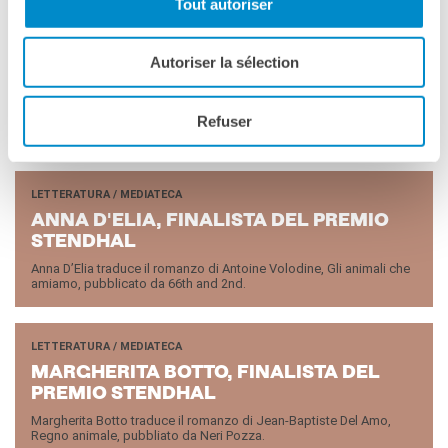
Tout autoriser
LETTERATURA / MEDIATECA
Autoriser la sélection
AL­BER­TO BRAC­CI TE­STA­SEC­CA, FI­NA­LI­STA DEL PRE­
MIO STEN­D­HAL
Alberto Bracci Testasecca traduce il romanzo di Négar Djavadi,
Refuser
Disorientale, pubblicato dalle Edizioni E/O.
LETTERATURA / MEDIATECA
ANNA D'E­LIA, FI­NA­LI­STA DEL PRE­MIO
STEN­D­HAL
Anna D’Elia traduce il romanzo di Antoine Volodine, Gli animali che
amiamo, pubblicato da 66th and 2nd.
LETTERATURA / MEDIATECA
MAR­GHE­RI­TA BOTTO, FI­NA­LI­STA DEL
PRE­MIO STEN­D­HAL
Margherita Botto traduce il romanzo di Jean-Baptiste Del Amo,
Regno animale, pubbliato da Neri Pozza.