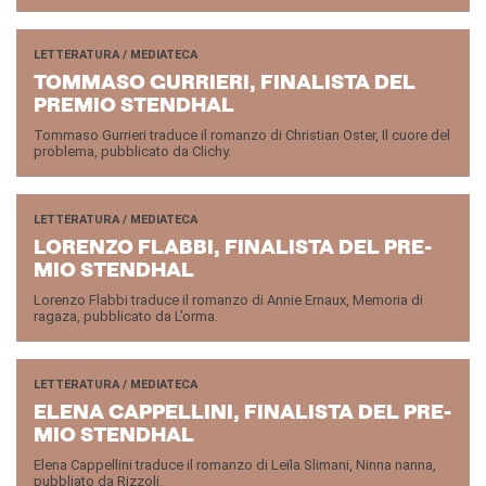
LETTERATURA / MEDIATECA
TOM­MA­SO GUR­RIE­RI, FI­NA­LI­STA DEL
PRE­MIO STEN­D­HAL
Tommaso Gurrieri traduce il romanzo di Christian Oster, Il cuore del
problema, pubblicato da Clichy.
LETTERATURA / MEDIATECA
LO­REN­ZO FLAB­BI, FI­NA­LI­STA DEL PRE­
MIO STEN­D­HAL
Lorenzo Flabbi traduce il romanzo di Annie Ernaux, Memoria di
ragaza, pubblicato da L’orma.
LETTERATURA / MEDIATECA
ELENA CAP­PEL­LI­NI, FI­NA­LI­STA DEL PRE­
MIO STEN­D­HAL
Elena Cappellini traduce il romanzo di Leïla Slimani, Ninna nanna,
pubbliato da Rizzoli.