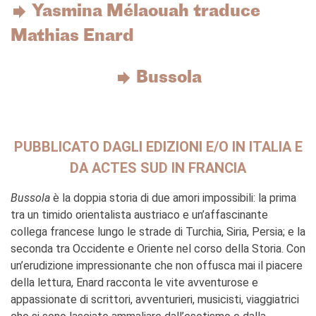
stranieri
Yasmina Mélaouah
traduce
SPETTACOLO DAL VIVO E
Mathias Enard
ARTI VISIVE
La festa della musica
Nouveau Grand Tour
Bussola
Exaequa
Operazioni artistiche
CINEMA E AUDIOVISIVO
PUBBLICATO DAGLI EDIZIONI E/O IN ITALIA E
Fuori Sala
DA ACTES SUD IN FRANCIA
La Francia al Cinema
Rendez-vous
Bussola
è la doppia storia di due amori impossibili: la prima
Residenza XR
tra un timido orientalista austriaco e un’affascinante
LIBRI
collega francese lungo le strade di Turchia, Siria, Persia; e la
seconda tra Occidente e Oriente nel corso della Storia. Con
"DÉBAT D'IDÉES"
un’erudizione impressionante che non offusca mai il piacere
UNIVERSITÀ, RICERCA,
della lettura, Enard racconta le vite avventurose e
INNOVAZIONE
appassionate di scrittori, avventurieri, musicisti, viaggiatrici
Studiare in Francia, grazie a
Campus France Italie!