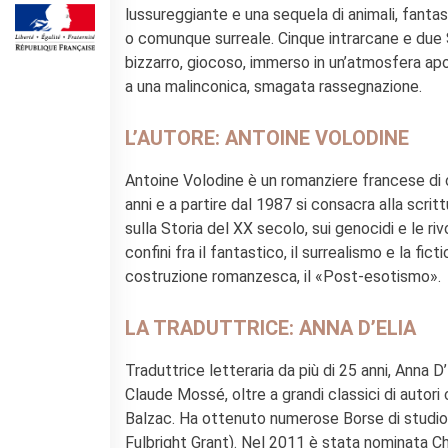
lussureggiante e una sequela di animali, fantas
SPETTACOLO DAL VIVO E
o comunque surreale. Cinque intrarcane e due
ARTI VISIVE
bizzarro, giocoso, immerso in un’atmosfera apoc
La festa della musica
a una malinconica, smagata rassegnazione.
Nouveau Grand Tour
Exaequa
L’AUTORE: ANTOINE VOLODINE
Operazioni artistiche
Antoine Volodine è un romanziere francese di or
CINEMA E AUDIOVISIVO
anni e a partire dal 1987 si consacra alla scritt
Fuori Sala
sulla Storia del XX secolo, sui genocidi e le riv
La Francia al Cinema
confini fra il fantastico, il surrealismo e la fic
Rendez-vous
costruzione romanzesca, il «Post-esotismo».
Residenza XR
LIBRI
LA TRADUTTRICE: ANNA D’ELIA
"DÉBAT D'IDÉES"
Traduttrice letteraria da più di 25 anni, Anna D’
UNIVERSITÀ, RICERCA,
Claude Mossé, oltre a grandi classici di auto
INNOVAZIONE
Balzac. Ha ottenuto numerose Borse di studio
Studiare in Francia, grazie a
Fulbright Grant). Nel 2011 è stata nominata C
Campus France Italie!