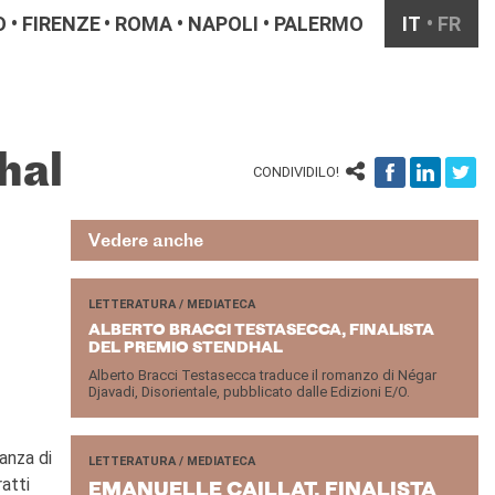
O
FIRENZE
ROMA
NAPOLI
PALERMO
IT
FR
hal
CONDIVIDILO!
Vedere anche
LETTERATURA / MEDIATECA
AL­BER­TO BRAC­CI TE­STA­SEC­CA, FI­NA­LI­STA
DEL PRE­MIO STEN­D­HAL
Alberto Bracci Testasecca traduce il romanzo di Négar
Djavadi, Disorientale, pubblicato dalle Edizioni E/O.
anza di
LETTERATURA / MEDIATECA
ratti
EMA­NUEL­LE CAIL­LAT, FI­NA­LI­STA