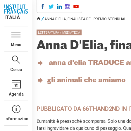
ITALIA
ITALIA
ANNA D'ELIA, FINALISTA DEL PREMIO STENDHAL
TU SEI QUI
AGENDA
LETTERATURA / MEDIATECA
CORSI DI FRANCESE
Anna D'Elia, fin
Menu
CERTIFICAZIONI
UFFICIALI DI LINGUA
FRANCESE
anna d’elia
TRADUCE
a
Diplomi
Cerca
Test (TCF, TEF)
gli animali che amiamo
SCUOLA E FORMAZIONE
Contatti
Agenda
Didattica
Mobilità
PUBBLICATO DA 66THAND2ND IN IT
Francofonia
Studenti
Informazioni
L’umanità è pressoché scomparsa. Solo una don
Riconoscimento diplomi
farsi ingravidare da qualcuno di passaggio. Quan
stranieri