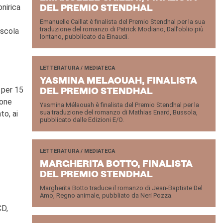
onirica
DEL PRE­MIO STEN­D­HAL
Emanuelle Caillat è finalista del Premio Stendhal per la sua
traduzione del romanzo di Patrick Modiano, Dall’oblio più
escola
lontano, pubblicato da Einaudi.
LETTERATURA / MEDIATECA
YA­SMI­NA ME­LAOUAH, FI­NA­LI­STA
 per 15
DEL PRE­MIO STEN­D­HAL
ione
Yasmina Mélaouah è finalista del Premio Stendhal per la
sua traduzione del romanzo di Mathias Enard, Bussola,
to, ai
pubblicato dalle Edizioni E/O.
LETTERATURA / MEDIATECA
MAR­GHE­RI­TA BOTTO, FI­NA­LI­STA
DEL PRE­MIO STEN­D­HAL
Margherita Botto traduce il romanzo di Jean-Baptiste Del
Amo, Regno animale, pubbliato da Neri Pozza.
CD,