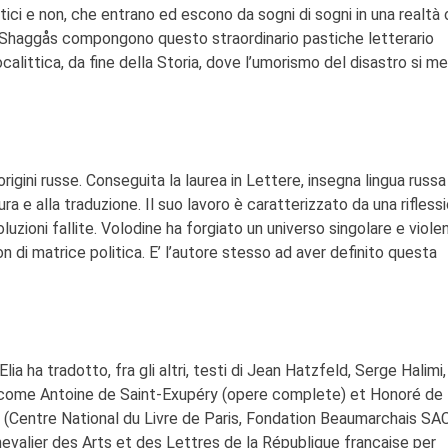
tici e non, che entrano ed escono da sogni di sogni in una realtà 
 Shaggås compongono questo straordinario pastiche letterario
alittica, da fine della Storia, dove l’umorismo del disastro si m
igini russe. Conseguita la laurea in Lettere, insegna lingua russa
ura e alla traduzione. Il suo lavoro è caratterizzato da una rifless
oluzioni fallite. Volodine ha forgiato un universo singolare e violen
tion di matrice politica. E’ l’autore stesso ad aver definito questa
Elia ha tradotto, fra gli altri, testi di Jean Hatzfeld, Serge Halimi,
ri come Antoine de Saint-Exupéry (opere complete) et Honoré de
 (Centre National du Livre de Paris, Fondation Beaumarchais SA
hevalier des Arts et des Lettres de la République française per