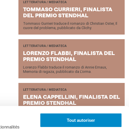
LETTERATURA / MEDIATECA
TOM­MA­SO GUR­RIE­RI, FI­NA­LI­STA
DEL PRE­MIO STEN­D­HAL
Tommaso Gurrieri traduce il romanzo di Christian Oster, Il
cuore del problema, pubblicato da Clichy.
LETTERATURA / MEDIATECA
LO­REN­ZO FLAB­BI, FI­NA­LI­STA DEL
PRE­MIO STEN­D­HAL
Lorenzo Flabbi traduce il romanzo di Annie Ernaux,
Memoria di ragaza, pubblicato da L’orma.
LETTERATURA / MEDIATECA
ELENA CAP­PEL­LI­NI, FI­NA­LI­STA DEL
PRE­MIO STEN­D­HAL
Elena Cappellini traduce il romanzo di Leïla Slimani, Ninna
nanna, pubbliato da Rizzoli.
Tout autoriser
ionnalités