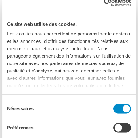
I nostri sostenitori
ARCHIVIO
VENERDÌ 24 OTTOBRE 2025
Café dell'innovazione
Ce site web utilise des cookies.
ALLIANCE FRANÇAISE DE GÊNES
Dialoghi del Farnese
Les cookies nous permettent de personnaliser le contenu
Farnèse à la page
et les annonces, d'offrir des fonctionnalités relatives aux
Festa della musica
Rotte mediterranee:
médias sociaux et d'analyser notre trafic. Nous
Incontro italo-francesi sul
partageons également des informations sur l'utilisation de
(im)mobilità delle popolazioni
mondo di domani
notre site avec nos partenaires de médias sociaux, de
La Notte delle Idee
a confronto
publicité et d'analyse, qui peuvent combiner celles-ci
Operazioni artistiche
avec d'autres informations que vous leur avez fournies
con
PERCHÉ IMPARARE IL
ou qu'ils ont collectées lors de votre utilisation de leurs
FRANCESE
services.
Daniele Ferrari
, ricercatore in diritto e religione presso
CERCA
l’Università del Piemonte Orientale e ricercatore associato
Sélection
Nécessaires
al CNRS in Francia presso le unità di ricerca miste GSRL a
du
Parigi e DRES a Strasburgo
consentement
Préférences
Camille Schmoll
, geografa francese, membro dell’UMR
Géographie-cités e dell’Institut Convergences Migrations