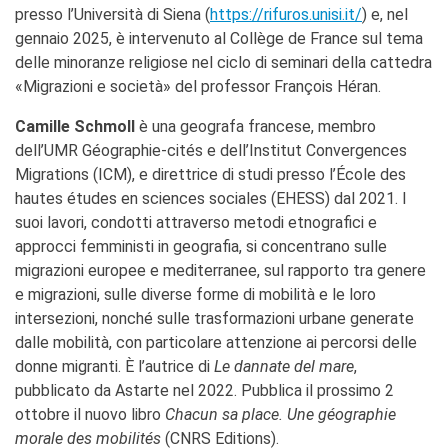
presso l’Università di Siena (
https://rifuros.unisi.it/
) e, nel
gennaio 2025, è intervenuto al Collège de France sul tema
delle minoranze religiose nel ciclo di seminari della cattedra
«Migrazioni e società» del professor François Héran.
Camille Schmoll
è una geografa francese, membro
dell’UMR Géographie-cités e dell’Institut Convergences
Migrations (ICM), e direttrice di studi presso l’École des
hautes études en sciences sociales (EHESS) dal 2021. I
suoi lavori, condotti attraverso metodi etnografici e
approcci femministi in geografia, si concentrano sulle
migrazioni europee e mediterranee, sul rapporto tra genere
e migrazioni, sulle diverse forme di mobilità e le loro
intersezioni, nonché sulle trasformazioni urbane generate
dalle mobilità, con particolare attenzione ai percorsi delle
donne migranti. È l’autrice di
Le dannate del mare
,
pubblicato da Astarte nel 2022. Pubblica il prossimo 2
ottobre il nuovo libro
Chacun sa place. Une géographie
morale des mobilités
(CNRS Editions).