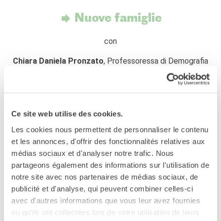
I nostri sostenitori
Nuove famiglie
ARCHIVIO
Café dell'innovazione
con
Dialoghi del Farnese
Chiara Daniela Pronzato
, Professoressa di Demografia
Farnèse à la page
presso l’Università di Torino
Festa della musica
Incontro italo-francesi sul
mondo di domani
Chiara Saraceno,
Sociologa e Professoressa emerita
La Notte delle Idee
dell’Università di Torino e del Wissenschaftszentrum für
Ce site web utilise des cookies.
Operazioni artistiche
Sozialforschung di Berlino, honorary fellow del Collegio
Les cookies nous permettent de personnaliser le contenu
Carlo Alberto
PERCHÉ IMPARARE IL
et les annonces, d'offrir des fonctionnalités relatives aux
FRANCESE
Nicolas Belliot
, Docente all’Università di Bordeaux.
médias sociaux et d'analyser notre trafic. Nous
CERCA
partageons également des informations sur l'utilisation de
notre site avec nos partenaires de médias sociaux, de
publicité et d'analyse, qui peuvent combiner celles-ci
La famiglia è da sempre al centro delle trasformazioni
avec d'autres informations que vous leur avez fournies
sociali e demografiche. Negli ultimi decenni, però, i
ou qu'ils ont collectées lors de votre utilisation de leurs
mutamenti nei modelli familiari, nei rapporti di genere e