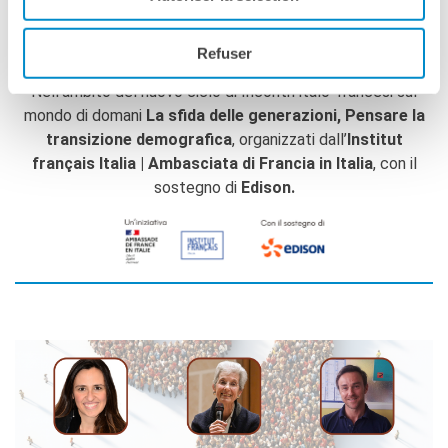
e nella cura, fino alle questioni legate all’uguaglianza di
genere e ai diritti riproduttivi in una società in
continuo cambiamento.
Refuser
Nell’ambito del nuovo ciclo di Incontri italo-francesi sul
mondo di domani
La sfida delle generazioni, Pensare la
transizione demografica
, organizzati dall’
Institut
français Italia | Ambasciata di Francia in Italia
, con il
sostegno di
Edison.