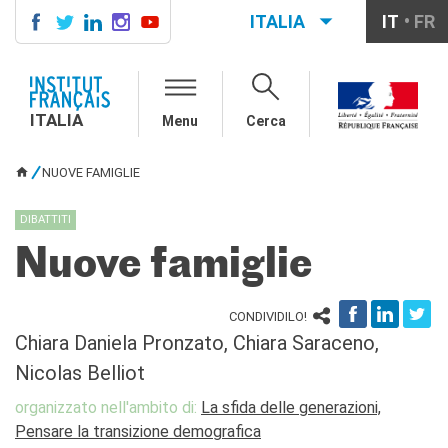
ITALIA
IT
FR
ITALIA
AGENDA
ITALIA
Menu
Cerca
CORSI DI FRANCESE
CERTIFICAZIONI
NUOVE FAMIGLIE
UFFICIALI DI LINGUA
TU SEI QUI
FRANCESE
DIBATTITI
Diplomi
Test (TCF, TEF)
Nuove famiglie
SCUOLA E FORMAZIONE
Contatti
CONDIVIDILO!
Didattica
Chiara Daniela Pronzato, Chiara Saraceno,
Mobilità
Nicolas Belliot
Francofonia
organizzato nell'ambito di:
La sfida delle generazioni,
Studenti
Pensare la transizione demografica
Riconoscimento diplomi