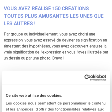
Doppi titoli
VOUS AVEZ RÉALISÉ 150 CRÉATIONS
Borse di studio e di
TOUTES PLUS AMUSANTES LES UNES QUE
ricerca
YEP - Young Entrepreneurs
LES AUTRES !
Programme
Par groupe ou individuellement, vous avez choisi une
CHI SIAMO
expression, vous avez essayé de deviner sa signification en
Contatti
émettant des hypothèses, vous avez découvert ensuite la
Organigramma
vraie signification de l’expression et vous l’avez illustrée par
Lavorare con noi
un dessin ou par une photo. Bravo !
Appalti pubblici, gare
d'appalto e contratti
SOSTENERE L'INSTITUT
FRANCAIS ITALIA
NOUS AVONS DONC LE PLAISIR DE
Le operazioni
PRÉSENTER AU PUBLIC
Come sostenere
Ce site web utilise des cookies.
I Vantaggi
LE LIVRE DE VOS CRÉATIONS LES PLUS
Les cookies nous permettent de personnaliser le contenu
I nostri luoghi
IMAGINATIVES ET AMUSANTES
!
et les annonces, d'offrir des fonctionnalités relatives aux
I contatti