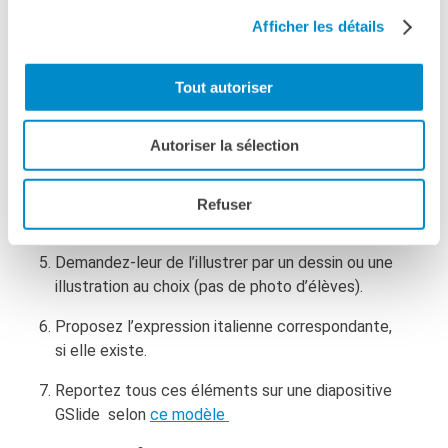
Voici les règles du jeu :
Afficher les détails
Remplissez ce
formulaire
pour vous inscrire.
Tout autoriser
Choisissez une expression sur laquelle travailler avec
vos élèves ou étudiants, de préférence par groupe.
Autoriser la sélection
Demandez-leur de deviner, en
français, sa signification.
Refuser
Ajoutez la vraie signification en français.
Demandez-leur de l’illustrer par un dessin ou une
illustration au choix (pas de photo d’élèves).
Proposez l’expression italienne correspondante,
si elle existe.
Reportez tous ces éléments sur une diapositive
GSlide selon
ce modèle