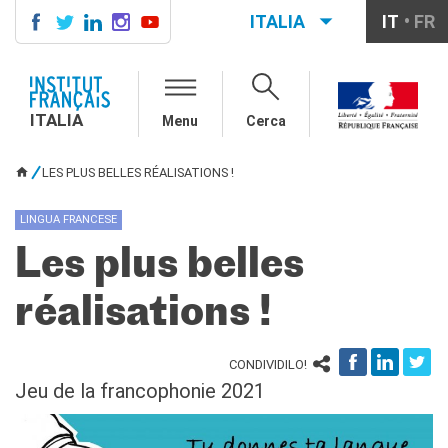
ITALIA
IT
FR
ITALIA
AGENDA
ITALIA
Menu
Cerca
CORSI DI FRANCESE
CERTIFICAZIONI
LES PLUS BELLES RÉALISATIONS !
UFFICIALI DI LINGUA
TU SEI QUI
FRANCESE
LINGUA FRANCESE
Diplomi
Test (TCF, TEF)
Les plus belles
SCUOLA E FORMAZIONE
réalisations !
Contatti
Didattica
Mobilità
CONDIVIDILO!
Francofonia
Jeu de la francophonie 2021
Studenti
Riconoscimento diplomi