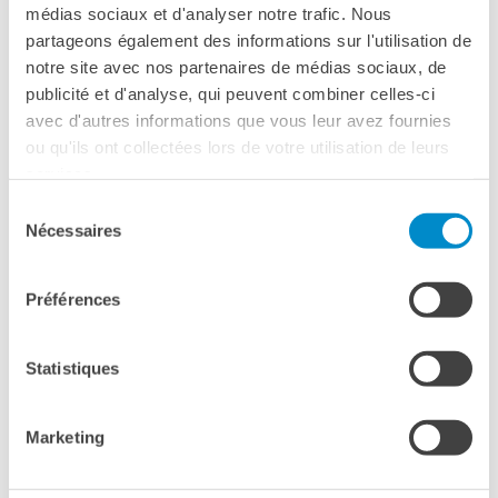
médias sociaux et d'analyser notre trafic. Nous
I nostri sostenitori
partageons également des informations sur l'utilisation de
ARCHIVIO
notre site avec nos partenaires de médias sociaux, de
Café dell'innovazione
***
publicité et d'analyse, qui peuvent combiner celles-ci
Dialoghi del Farnese
avec d'autres informations que vous leur avez fournies
Farnèse à la page
ou qu'ils ont collectées lors de votre utilisation de leurs
EN MARS, FÊTEZ AVEC VOS ÉLÈVES
Festa della musica
services.
LA LANGUE FRANÇAISE
Incontro italo-francesi sul
Sélection
mondo di domani
Nécessaires
du
La Notte delle Idee
EN ILLUSTRANT DES EXPRESSIONS
consentement
Operazioni artistiche
IDIOMATIQUES FRANCOPHONES
Préférences
PERCHÉ IMPARARE IL
DU MONDE ENTIER
FRANCESE
CERCA
Statistiques
LES PRODUCTIONS LES PLUS DRÔLES ET
LES PLUS IMAGINATIVES
Marketing
SERONT PUBLIÉES SUR CE SITE