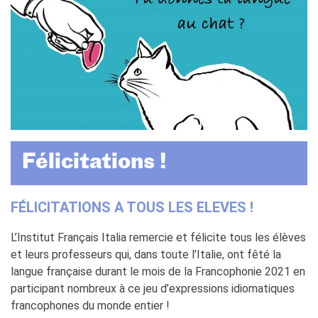
stranieri
SPETTACOLO DAL VIVO E
ARTI VISIVE
La festa della musica
Nouveau Grand Tour
Exaequa
Operazioni artistiche
CINEMA E AUDIOVISIVO
Fuori Sala
Félicitations !
La Francia al Cinema
Rendez-vous
FÉLICITATIONS A TOUS LES ELEVES !
Residenza XR
LIBRI
L’Institut Français Italia remercie et félicite tous les élèves
"DÉBAT D'IDÉES"
et leurs professeurs qui, dans toute l’Italie, ont fêté la
langue française durant le mois de la Francophonie 2021 en
UNIVERSITÀ, RICERCA,
INNOVAZIONE
participant nombreux à ce jeu d’expressions idiomatiques
Studiare in Francia, grazie a
francophones du monde entier !
Campus France Italie!